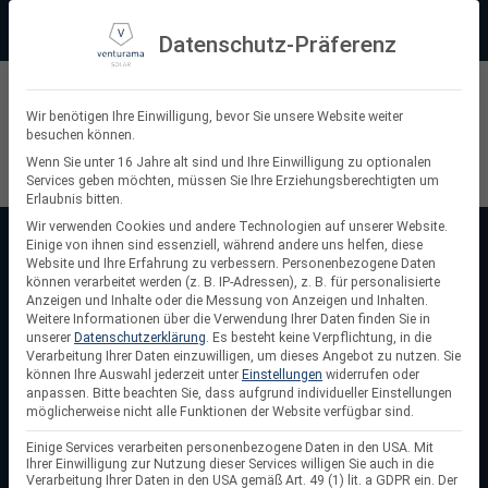
Zum
Beratung:
+49 (0) 64 64 37 19 5 - 0
Service & Support
Inhalt
Datenschutz-Präferenz
springen
Privatkunde
Wir benötigen Ihre Einwilligung, bevor Sie unsere Website weiter
besuchen können.
Suchen
Wenn Sie unter 16 Jahre alt sind und Ihre Einwilligung zu optionalen
Services geben möchten, müssen Sie Ihre Erziehungsberechtigten um
nach:
Erlaubnis bitten.
Wir verwenden Cookies und andere Technologien auf unserer Website.
Einige von ihnen sind essenziell, während andere uns helfen, diese
Startseite
/
20 kW Wechselrichter
Website und Ihre Erfahrung zu verbessern.
Personenbezogene Daten
20 kW Wechselrichter
können verarbeitet werden (z. B. IP-Adressen), z. B. für personalisierte
Anzeigen und Inhalte oder die Messung von Anzeigen und Inhalten.
Weitere Informationen über die Verwendung Ihrer Daten finden Sie in
Wechselrichter mit 20 kW
stehen für leistungsstarke
unserer
Datenschutzerklärung
.
Es besteht keine Verpflichtung, in die
Energieumwandlung im Gewerbebereich. Sie gewährleisten
Verarbeitung Ihrer Daten einzuwilligen, um dieses Angebot zu nutzen.
Sie
können Ihre Auswahl jederzeit unter
Einstellungen
widerrufen oder
eine stabile und effiziente Einspeisung in das Stromnetz,
anpassen.
Bitte beachten Sie, dass aufgrund individueller Einstellungen
selbst bei hohen Leistungsanforderungen. Dank moderner
möglicherweise nicht alle Funktionen der Website verfügbar sind.
Kühltechnik, integriertem Monitoring und robustem Design
Einige Services verarbeiten personenbezogene Daten in den USA. Mit
sind sie langlebig und wartungsarm. Diese Wechselrichter
Ihrer Einwilligung zur Nutzung dieser Services willigen Sie auch in die
Verarbeitung Ihrer Daten in den USA gemäß Art. 49 (1) lit. a GDPR ein. Der
sind ideal für mittelgroße Betriebe und Dachanlagen, die