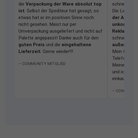
die
Verpackung der Ware absolut top
schnell und
ist
. Selbst der Spediteur hat gesagt, so
Die Lieferu
etwas hat er im positiven Sinne noch
der Anlage
nicht gesehen. Meist nur per
unkomplizi
Umverpackung ausgeliefert und nicht auf
Reklamati
Palette angepasst! Danke auch für den
schnell bear
guten Preis
und die
eingehaltene
außerordent
Lieferzeit
. Gerne wieder!!!
Mein Dank ge
Telefonhotli
– COMMUNITY MITGLIED
Meine Erfah
und ich würd
einkaufen.
– COMMUNIT