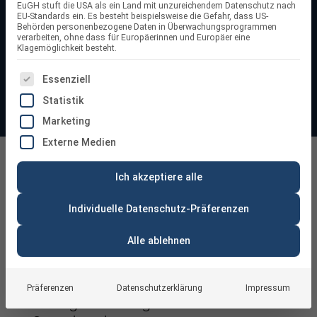
EuGH stuft die USA als ein Land mit unzureichendem Datenschutz nach
ihren Eigenverbrauch optimieren und eine wirtschaftliche,
EU-Standards ein. Es besteht beispielsweise die Gefahr, dass US-
Behörden personenbezogene Daten in Überwachungsprogrammen
nachhaltige Stromversorgung sicherstellen möchten. So
verarbeiten, ohne dass für Europäerinnen und Europäer eine
Klagemöglichkeit besteht.
stellst du sicher, dass deine Anlage dauerhaft effizient und
zuverlässig arbeitet.
ES FOLGT EINE LISTE DER SERVICE-GRUPPEN, FÜR DIE
Essenziell
Statistik
Marketing
Externe Medien
20 kW Wechselrichter
Ich akzeptiere alle
Individuelle Datenschutz-Präferenzen
Alle ablehnen
Wechselrichter mit 20 kW – die starke
Präferenzen
Datenschutzerklärung
Impressum
Lösung für leistungsstarke