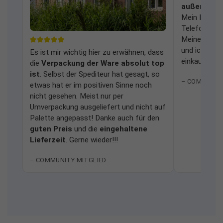
außerordent
Mein Dank ge
Telefonhotli
Meine Erfah
und ich würd
Es ist mir wichtig hier zu erwähnen, dass
einkaufen.
die
Verpackung der Ware absolut top
ist
. Selbst der Spediteur hat gesagt, so
– COMMUNIT
etwas hat er im positiven Sinne noch
nicht gesehen. Meist nur per
Umverpackung ausgeliefert und nicht auf
Palette angepasst! Danke auch für den
guten Preis
und die
eingehaltene
Lieferzeit
. Gerne wieder!!!
– COMMUNITY MITGLIED