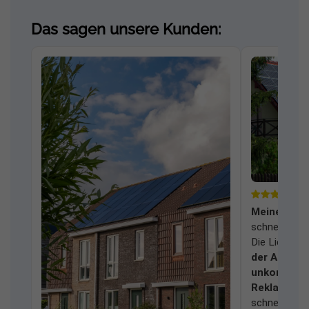
Das sagen unsere Kunden:
Meine Frag
schnell und
Die Lieferu
der Anlage
unkomplizi
Reklamati
schnell bear