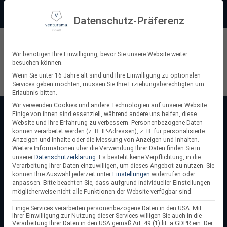
Zum
Beratung:
+49 (0) 64 64 37 19 5 - 0
Service & Support
Inhalt
Datenschutz-Präferenz
springen
Privatkunde
Wir benötigen Ihre Einwilligung, bevor Sie unsere Website weiter
besuchen können.
Suchen
Wenn Sie unter 16 Jahre alt sind und Ihre Einwilligung zu optionalen
Services geben möchten, müssen Sie Ihre Erziehungsberechtigten um
nach:
Erlaubnis bitten.
Wir verwenden Cookies und andere Technologien auf unserer Website.
Einige von ihnen sind essenziell, während andere uns helfen, diese
Startseite
/
8 kW Wechselrichter
Website und Ihre Erfahrung zu verbessern.
Personenbezogene Daten
8 kW Wechselrichter
können verarbeitet werden (z. B. IP-Adressen), z. B. für personalisierte
Anzeigen und Inhalte oder die Messung von Anzeigen und Inhalten.
Weitere Informationen über die Verwendung Ihrer Daten finden Sie in
8 kW Wechselrichter
sind leistungsstarke Allrounder für
unserer
Datenschutzerklärung
.
Es besteht keine Verpflichtung, in die
mittlere bis größere Solaranlagen. Sie sorgen für eine
Verarbeitung Ihrer Daten einzuwilligen, um dieses Angebot zu nutzen.
Sie
können Ihre Auswahl jederzeit unter
Einstellungen
widerrufen oder
konstante Energieumwandlung, auch bei wechselnden
anpassen.
Bitte beachten Sie, dass aufgrund individueller Einstellungen
Bedingungen, und garantieren hohe Wirkungsgrade. Durch
möglicherweise nicht alle Funktionen der Website verfügbar sind.
deine intelligente Steuerung und langlebige Komponenten
Einige Services verarbeiten personenbezogene Daten in den USA. Mit
sind sie sowohl für Privathäuser als auch für kleinere
Ihrer Einwilligung zur Nutzung dieser Services willigen Sie auch in die
Verarbeitung Ihrer Daten in den USA gemäß Art. 49 (1) lit. a GDPR ein. Der
Gewerbeanlagen eine wirtschaftliche Wahl. So nutzt du