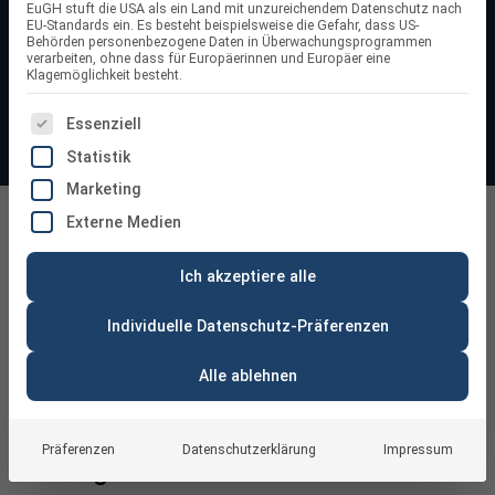
EuGH stuft die USA als ein Land mit unzureichendem Datenschutz nach
deinen Solarstrom optimal, senkst deine Stromkosten und
EU-Standards ein. Es besteht beispielsweise die Gefahr, dass US-
Behörden personenbezogene Daten in Überwachungsprogrammen
erhöhst deinen Eigenverbrauch – effizient, robust und
verarbeiten, ohne dass für Europäerinnen und Europäer eine
Klagemöglichkeit besteht.
zukunftssicher
ES FOLGT EINE LISTE DER SERVICE-GRUPPEN, FÜR DIE
Essenziell
Statistik
Marketing
8 kW Wechselrichter
Externe Medien
Ich akzeptiere alle
Individuelle Datenschutz-Präferenzen
Alle ablehnen
8 kW Wechselrichter – Der flexible
Allrounder für mittlere bis größere
Präferenzen
Datenschutzerklärung
Impressum
Anlagen