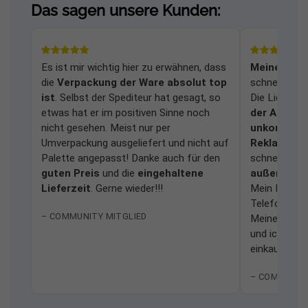
Das sagen unsere Kunden:
Es ist mir wichtig hier zu erwähnen, dass
Meine Frag
die
Verpackung der Ware absolut top
schnell und
ist
. Selbst der Spediteur hat gesagt, so
Die Lieferu
etwas hat er im positiven Sinne noch
der Anlage
nicht gesehen. Meist nur per
unkomplizi
Umverpackung ausgeliefert und nicht auf
Reklamati
Palette angepasst! Danke auch für den
schnell bear
guten Preis
und die
eingehaltene
außerordent
Lieferzeit
. Gerne wieder!!!
Mein Dank ge
Telefonhotli
– COMMUNITY MITGLIED
Meine Erfah
und ich würd
einkaufen.
– COMMUNIT