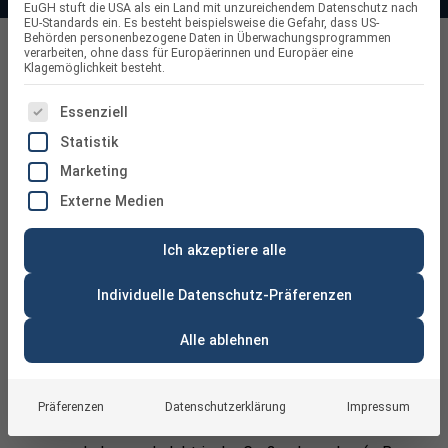
EuGH stuft die USA als ein Land mit unzureichendem Datenschutz nach
EU-Standards ein. Es besteht beispielsweise die Gefahr, dass US-
Behörden personenbezogene Daten in Überwachungsprogrammen
8 kWp PV-Anlage mit Speicher
verarbeiten, ohne dass für Europäerinnen und Europäer eine
Klagemöglichkeit besteht.
ES FOLGT EINE LISTE DER SERVICE-GRUPPEN, FÜR DIE
Essenziell
Statistik
Marketing
Externe Medien
Für wen eignet sich diese
Ich akzeptiere alle
Anlagenklasse?
Individuelle Datenschutz-Präferenzen
Eine Photovoltaik-Komplettanlage mit rund 8 kWp
richtet sich an größere Einfamilienhäuser oder
Alle ablehnen
Doppelhaushälften mit E‑Mobilität oder
durchgängiger Wärmepumpennutzung. In der
Praxis werden Jahresverbräuche von etwa 7.500–
Präferenzen
Datenschutzerklärung
Impressum
9.500 kWh abgedeckt, sofern Lasten sinnvoll