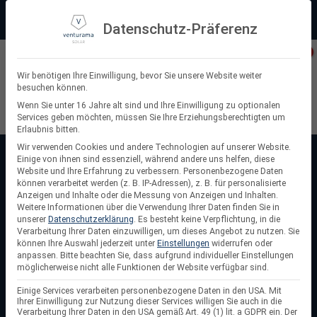
Zum
Beratung:
+49 (0) 64 64 37 19 5 - 0
Service & Support
Inhalt
Datenschutz-Präferenz
springen
Privatkunde
Wir benötigen Ihre Einwilligung, bevor Sie unsere Website weiter
besuchen können.
Suchen
Wenn Sie unter 16 Jahre alt sind und Ihre Einwilligung zu optionalen
Services geben möchten, müssen Sie Ihre Erziehungsberechtigten um
nach:
Erlaubnis bitten.
Wir verwenden Cookies und andere Technologien auf unserer Website.
Einige von ihnen sind essenziell, während andere uns helfen, diese
Startseite
/
8 kWp PV-Anlage mit Speicher
Website und Ihre Erfahrung zu verbessern.
Personenbezogene Daten
8 kWp PV-Anlage mit Speicher
können verarbeitet werden (z. B. IP-Adressen), z. B. für personalisierte
Anzeigen und Inhalte oder die Messung von Anzeigen und Inhalten.
Weitere Informationen über die Verwendung Ihrer Daten finden Sie in
8 kWp PV-Anlage mit Speicher –
effiziente Wahl für
unserer
Datenschutzerklärung
.
Es besteht keine Verpflichtung, in die
Familien mit mittlerem Energiebedarf. Deckt den
Verarbeitung Ihrer Daten einzuwilligen, um dieses Angebot zu nutzen.
Sie
können Ihre Auswahl jederzeit unter
Einstellungen
widerrufen oder
Tagesverbrauch ab und sorgt dank Speicher für flexible
anpassen.
Bitte beachten Sie, dass aufgrund individueller Einstellungen
Nutzung am Abend.
möglicherweise nicht alle Funktionen der Website verfügbar sind.
Einige Services verarbeiten personenbezogene Daten in den USA. Mit
Ihrer Einwilligung zur Nutzung dieser Services willigen Sie auch in die
Verarbeitung Ihrer Daten in den USA gemäß Art. 49 (1) lit. a GDPR ein. Der