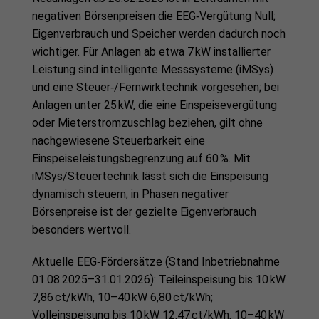
negativen Börsenpreisen die EEG‑Vergütung Null;
Eigenverbrauch und Speicher werden dadurch noch
wichtiger. Für Anlagen ab etwa 7 kW installierter
Leistung sind intelligente Messsysteme (iMSys)
und eine Steuer‑/Fernwirktechnik vorgesehen; bei
Anlagen unter 25 kW, die eine Einspeisevergütung
oder Mieterstromzuschlag beziehen, gilt ohne
nachgewiesene Steuerbarkeit eine
Einspeiseleistungsbegrenzung auf 60 %. Mit
iMSys/Steuertechnik lässt sich die Einspeisung
dynamisch steuern; in Phasen negativer
Börsenpreise ist der gezielte Eigenverbrauch
besonders wertvoll.
Aktuelle EEG‑Fördersätze (Stand Inbetriebnahme
01.08.2025–31.01.2026): Teileinspeisung bis 10 kW
7,86 ct/kWh, 10–40 kW 6,80 ct/kWh;
Volleinspeisung bis 10 kW 12,47 ct/kWh, 10–40 kW