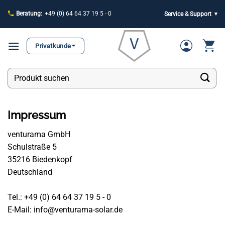
Zum
Beratung:
+49 (0) 64 64 37 19 5 - 0
Service & Support
Inhalt
springen
Privatkunde
Suchen
nach:
Impressum
venturama GmbH
Schulstraße 5
35216 Biedenkopf
Deutschland
Tel.: +49 (0) 64 64 37 19 5 - 0
E-Mail: info@venturama-solar.de