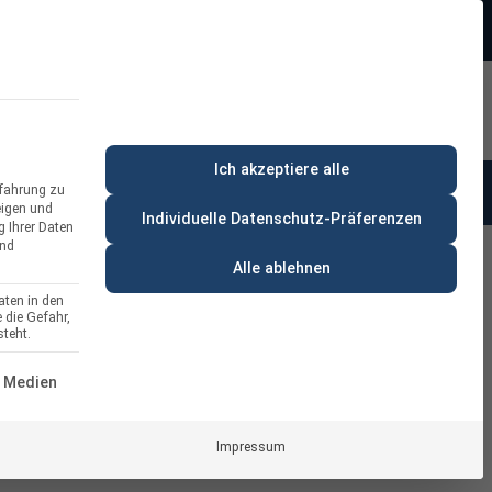
Beratung:
+49 (0) 64 64 37 19 5 - 0
rt
Privatkunde
Ich akzeptiere alle
rfahrung zu
anung & Beratung
% Deals
eigen und
Individuelle Datenschutz-Präferenzen
g Ihrer Daten
und
Alle ablehnen
aten in den
 die Gefahr,
ibe
teht.
ERVICE-GRUPPE IST ESSENZIELL UND KANN NICHT ABGEWÄH
 Medien
Impressum