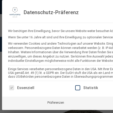
Zum
PV-3D-Planungstool
Made in Germany
11.000+ Bewertungen
Ve
Inhalt
Datenschutz-Präferenz
springen
Suchen
nach:
Wir benötigen Ihre Einwilligung, bevor Sie unsere Website weiter besuchen k
Wenn Sie unter 16 Jahre alt sind und Ihre Einwilligung zu optionalen Servi
Wir verwenden Cookies und andere Technologien auf unserer Website. Einige
Solaranlagen
Balkonkraf
verbessern.
Personenbezogene Daten können verarbeitet werden (z. B. IP-Adr
Inhalten.
Weitere Informationen über die Verwendung Ihrer Daten finden Sie 
einzuwilligen, um dieses Angebot zu nutzen.
Sie können Ihre Auswahl jederz
individueller Einstellungen möglicherweise nicht alle Funktionen der Website
PV Zubehör für Solaranlagen
Einige Services verarbeiten personenbezogene Daten in den USA. Mit Ihrer Ein
USA gemäß Art. 49 (1) lit. a GDPR ein. Der EuGH stuft die USA als ein Land
dass US-Behörden personenbezogene Daten in Überwachungsprogrammen ver
ES FOLGT EINE LISTE DER SERVICE-GRUPPEN, FÜR DI
Essenziell
Statistik
Präferenzen