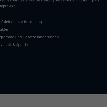
tschein auf die erste Bestellung bei venturama Solar – plus
arprojekt.
f deine erste Bestellung
dukten
programme und Gesetzesänderungen
voltaik & Speicher