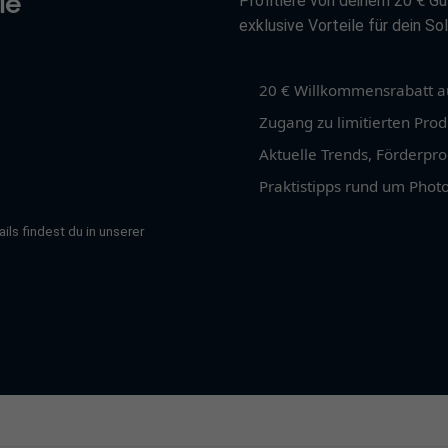
ie
Profitiere von deinem 20 € Gu
exklusive Vorteile für dein Sol
20 € Willkommensrabatt au
Zugang zu limitierten Pro
Aktuelle Trends, Förder
Praktistipps rund um Photo
ils findest du in unserer