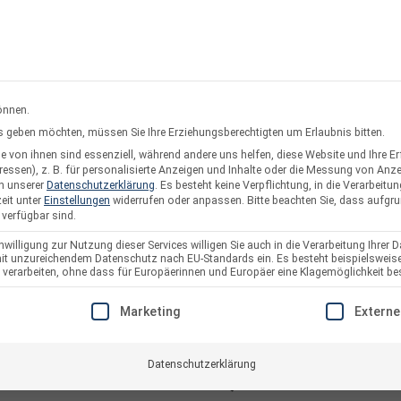
rsand oder Abholung
Service & Suppo
önnen.
ces geben möchten, müssen Sie Ihre Erziehungsberechtigten um Erlaubnis bitten.
 von ihnen sind essenziell, während andere uns helfen, diese Website und Ihre E
twerke
Solarzaun & Fassade
Unterkonstruktion
Pl
essen), z. B. für personalisierte Anzeigen und Inhalte oder die Messung von Anz
in unserer
Datenschutzerklärung
.
Es besteht keine Verpflichtung, in die Verarbeitun
eit unter
Einstellungen
widerrufen oder anpassen.
Bitte beachten Sie, dass aufgr
 verfügbar sind.
willigung zur Nutzung dieser Services willigen Sie auch in die Verarbeitung Ihrer D
 mit unzureichendem Datenschutz nach EU-Standards ein. Es besteht beispielsweise
Sicherungssche
arbeiten, ohne dass für Europäerinnen und Europäer eine Klagemöglichkeit bes
E EINE EINWILLIGUNG ERTEILT WERDEN KANN. DIE ERSTE S
Artikelnummer:
1342748
Marketing
Externe
Datenschutzerklärung
0,05
€