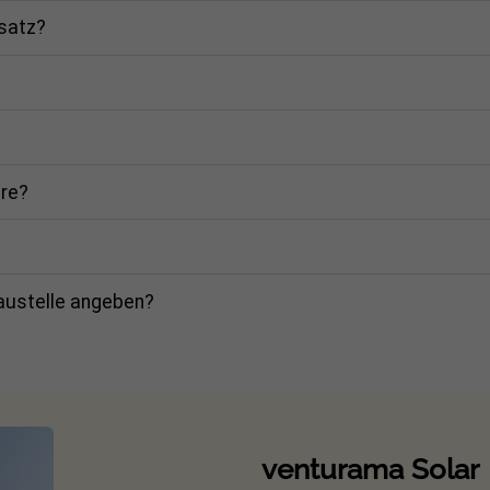
rsatz?
are?
Baustelle angeben?
venturama Solar