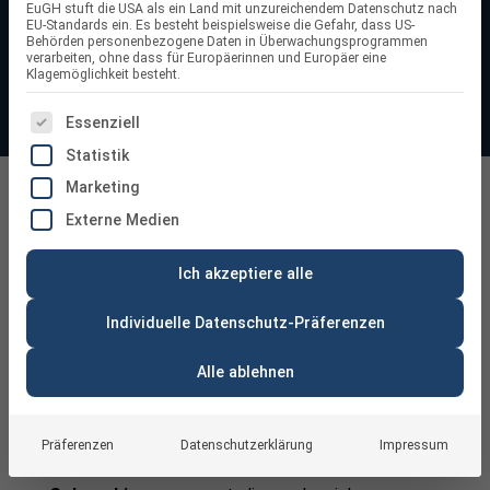
EuGH stuft die USA als ein Land mit unzureichendem Datenschutz nach
korrosionsfesten Eigenschaften gewährleisten sie eine
EU-Standards ein. Es besteht beispielsweise die Gefahr, dass US-
Behörden personenbezogene Daten in Überwachungsprogrammen
zuverlässige und langfristige Photovoltaik-Installation.
verarbeiten, ohne dass für Europäerinnen und Europäer eine
Klagemöglichkeit besteht.
ES FOLGT EINE LISTE DER SERVICE-GRUPPEN, FÜR DIE
Essenziell
Statistik
Marketing
PV Montageschienen
Externe Medien
Ich akzeptiere alle
Individuelle Datenschutz-Präferenzen
Alle ablehnen
Optimale Installation: Die Bedeutung von
PV-Montageschienen
Präferenzen
Datenschutzerklärung
Impressum
PV-Montageschienen,
manchmal auch