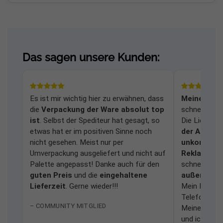
Das sagen unsere Kunden:
Es ist mir wichtig hier zu erwähnen, dass
Meine Frag
die
Verpackung der Ware absolut top
schnell und
ist
. Selbst der Spediteur hat gesagt, so
Die Lieferu
etwas hat er im positiven Sinne noch
der Anlage
nicht gesehen. Meist nur per
unkomplizi
Umverpackung ausgeliefert und nicht auf
Reklamati
Palette angepasst! Danke auch für den
schnell bear
guten Preis
und die
eingehaltene
außerordent
Lieferzeit
. Gerne wieder!!!
Mein Dank ge
Telefonhotli
– COMMUNITY MITGLIED
Meine Erfah
und ich würd