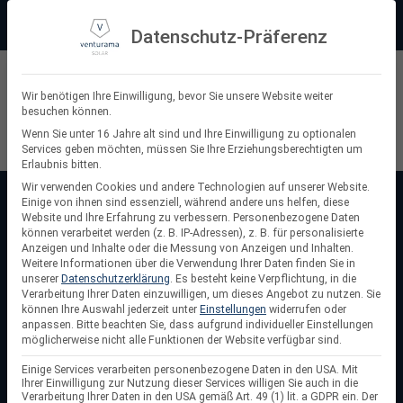
Zum
Beratung:
+49 (0) 64 64 37 19 5 - 0
Service & Support
Inhalt
Datenschutz-Präferenz
springen
Privatkunde
Wir benötigen Ihre Einwilligung, bevor Sie unsere Website weiter
besuchen können.
Suchen
Wenn Sie unter 16 Jahre alt sind und Ihre Einwilligung zu optionalen
Services geben möchten, müssen Sie Ihre Erziehungsberechtigten um
nach:
Erlaubnis bitten.
Wir verwenden Cookies und andere Technologien auf unserer Website.
Einige von ihnen sind essenziell, während andere uns helfen, diese
Startseite
/
PV Montageschienen
Website und Ihre Erfahrung zu verbessern.
Personenbezogene Daten
PV Montageschienen
können verarbeitet werden (z. B. IP-Adressen), z. B. für personalisierte
Anzeigen und Inhalte oder die Messung von Anzeigen und Inhalten.
Weitere Informationen über die Verwendung Ihrer Daten finden Sie in
PV-Montageschienen
sind ein essenzieller Bestandteil
unserer
Datenschutzerklärung
.
Es besteht keine Verpflichtung, in die
der Unterkonstruktion und sorgen für eine sichere und
Verarbeitung Ihrer Daten einzuwilligen, um dieses Angebot zu nutzen.
Sie
können Ihre Auswahl jederzeit unter
Einstellungen
widerrufen oder
langlebige Befestigung von Solarmodulen. Die statisch
anpassen.
Bitte beachten Sie, dass aufgrund individueller Einstellungen
geprüften Schienen aus Aluminium EN AW-6063 T66 bieten
möglicherweise nicht alle Funktionen der Website verfügbar sind.
eine optimale Lastverteilung und hohe Stabilität auf
Einige Services verarbeiten personenbezogene Daten in den USA. Mit
Satteldächern, Steildächern, Flachdächern und
Ihrer Einwilligung zur Nutzung dieser Services willigen Sie auch in die
Verarbeitung Ihrer Daten in den USA gemäß Art. 49 (1) lit. a GDPR ein. Der
Freiflächenanlagen. Dank ihrer witterungsbeständigen und