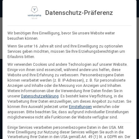
Zum
Beratung:
+49 (0) 64 64 37 19 5 - 0
Service & Support
Inhalt
Datenschutz-Präferenz
springen
Privatkunde
Wir benötigen Ihre Einwilligung, bevor Sie unsere Website weiter
besuchen können.
Suchen
Wenn Sie unter 16 Jahre alt sind und Ihre Einwilligung zu optionalen
Services geben möchten, müssen Sie Ihre Erziehungsberechtigten um
nach:
Erlaubnis bitten.
Wir verwenden Cookies und andere Technologien auf unserer Website.
Einige von ihnen sind essenziell, während andere uns helfen, diese
Startseite
/
PV Stockschrauben
Website und Ihre Erfahrung zu verbessern.
Personenbezogene Daten
PV Stockschrauben
können verarbeitet werden (z. B. IP-Adressen), z. B. für personalisierte
Anzeigen und Inhalte oder die Messung von Anzeigen und Inhalten.
Weitere Informationen über die Verwendung Ihrer Daten finden Sie in
PV-Stockschrauben
sind eine zuverlässige
unserer
Datenschutzerklärung
.
Es besteht keine Verpflichtung, in die
Befestigungslösung für die
Montage von
Verarbeitung Ihrer Daten einzuwilligen, um dieses Angebot zu nutzen.
Sie
können Ihre Auswahl jederzeit unter
Einstellungen
widerrufen oder
Photovoltaikanlagen
auf
Wellblech-, Eternit, Sandwich
anpassen.
Bitte beachten Sie, dass aufgrund individueller Einstellungen
und Bitumendächern
mit einer Holzunterkonstrutkion. Sie
möglicherweise nicht alle Funktionen der Website verfügbar sind.
ermöglichen eine sichere Verbindung zwischen der
PV-
Einige Services verarbeiten personenbezogene Daten in den USA. Mit
Unterkonstruktion
und der Dachstruktur, sorgen für eine
Ihrer Einwilligung zur Nutzung dieser Services willigen Sie auch in die
Verarbeitung Ihrer Daten in den USA gemäß Art. 49 (1) lit. a GDPR ein. Der
hohe
Lastaufnahme
. Dank robuster und