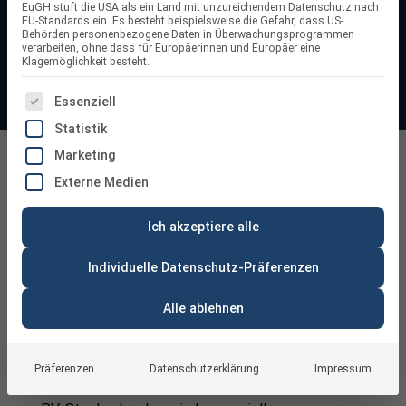
EuGH stuft die USA als ein Land mit unzureichendem Datenschutz nach
witterungsbeständiger Materialien bieten sie eine
EU-Standards ein. Es besteht beispielsweise die Gefahr, dass US-
Behörden personenbezogene Daten in Überwachungsprogrammen
langlebige, stabile und sichere Montage von
PV-Modulen
.
verarbeiten, ohne dass für Europäerinnen und Europäer eine
Klagemöglichkeit besteht.
ES FOLGT EINE LISTE DER SERVICE-GRUPPEN, FÜR DIE
Essenziell
Statistik
Marketing
PV Stockschrauben
Externe Medien
Ich akzeptiere alle
Individuelle Datenschutz-Präferenzen
Alle ablehnen
PV Stockschrauben – Die ideale Lösung
für die Photovoltaik-Montage auf
speziellen Dächern
Präferenzen
Datenschutzerklärung
Impressum