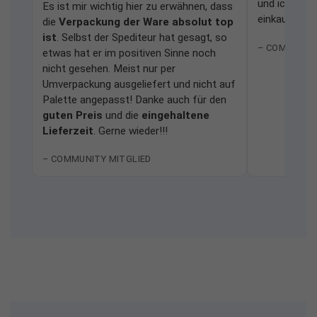
und ich würd
Es ist mir wichtig hier zu erwähnen, dass
einkaufen.
die
Verpackung der Ware absolut top
ist
. Selbst der Spediteur hat gesagt, so
– COMMUNIT
etwas hat er im positiven Sinne noch
nicht gesehen. Meist nur per
Umverpackung ausgeliefert und nicht auf
Palette angepasst! Danke auch für den
guten Preis
und die
eingehaltene
Lieferzeit
. Gerne wieder!!!
– COMMUNITY MITGLIED