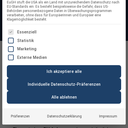
EuGH stuft die USA als ein Land mit unzureichendem Datenschutz nach
optimiere deine Solarstromnutzung mit der passenden
EU-Standards ein. Es besteht beispielsweise die Gefahr, dass US-
Behörden personenbezogene Daten in Überwachungsprogrammen
Wechselrichter-Technologie.
verarbeiten, ohne dass für Europäerinnen und Europäer eine
Klagemöglichkeit besteht.
ES FOLGT EINE LISTE DER SERVICE-GRUPPEN, FÜR DIE
Essenziell
Statistik
Marketing
Solar Wechselrichter
Externe Medien
Ich akzeptiere alle
Individuelle Datenschutz-Präferenzen
Alle ablehnen
Hochwertige Wechselrichter für PV-
Anlagen: Eine Investition in die Zukunft
Präferenzen
Datenschutzerklärung
Impressum
Ein
Wechselrichter ist nicht nur ein wichtiges