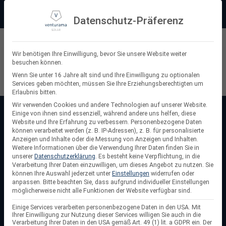
Zum
Beratung:
+49 (0) 64 64 37 19 5 - 0
Service & Support
Inhalt
Datenschutz-Präferenz
springen
Privatkunde
Wir benötigen Ihre Einwilligung, bevor Sie unsere Website weiter
besuchen können.
Suchen
Wenn Sie unter 16 Jahre alt sind und Ihre Einwilligung zu optionalen
Services geben möchten, müssen Sie Ihre Erziehungsberechtigten um
nach:
Erlaubnis bitten.
Wir verwenden Cookies und andere Technologien auf unserer Website.
Einige von ihnen sind essenziell, während andere uns helfen, diese
Startseite
/
Solar Wechselrichter
Website und Ihre Erfahrung zu verbessern.
Personenbezogene Daten
Solar Wechselrichter
können verarbeitet werden (z. B. IP-Adressen), z. B. für personalisierte
Anzeigen und Inhalte oder die Messung von Anzeigen und Inhalten.
Weitere Informationen über die Verwendung Ihrer Daten finden Sie in
Das Herzstück jeder
PV-Anlage ist der Wechselrichter
,
unserer
Datenschutzerklärung
.
Es besteht keine Verpflichtung, in die
denn er wandelt den erzeugten Solarstrom in nutzbaren
Verarbeitung Ihrer Daten einzuwilligen, um dieses Angebot zu nutzen.
Sie
können Ihre Auswahl jederzeit unter
Einstellungen
widerrufen oder
Haushaltsstrom um. Ob für Eigenheime, Gewerbebetriebe
anpassen.
Bitte beachten Sie, dass aufgrund individueller Einstellungen
oder Balkonkraftwerke – hier findest du
möglicherweise nicht alle Funktionen der Website verfügbar sind.
Netzwechselrichter, Hybrid-Wechselrichter und weitere
Einige Services verarbeiten personenbezogene Daten in den USA. Mit
Lösungen für eine zuverlässige und effiziente
Ihrer Einwilligung zur Nutzung dieser Services willigen Sie auch in die
Verarbeitung Ihrer Daten in den USA gemäß Art. 49 (1) lit. a GDPR ein. Der
Energieversorgung. Maximiere deinen Eigenverbrauch und