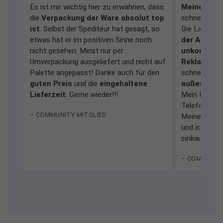
Es ist mir wichtig hier zu erwähnen, dass
Meine Frag
die
Verpackung der Ware absolut top
schnell und
ist
. Selbst der Spediteur hat gesagt, so
Die Lieferu
etwas hat er im positiven Sinne noch
der Anlage
nicht gesehen. Meist nur per
unkomplizi
Umverpackung ausgeliefert und nicht auf
Reklamati
Palette angepasst! Danke auch für den
schnell bear
guten Preis
und die
eingehaltene
außerordent
Lieferzeit
. Gerne wieder!!!
Mein Dank ge
Telefonhotli
– COMMUNITY MITGLIED
Meine Erfah
und ich würd
einkaufen.
– COMMUNIT