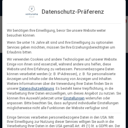
Zum
Beratung:
+49 (0) 64 64 37 19 5 - 0
Service & Support
Inhalt
Datenschutz-Präferenz
springen
Privatkunde
Wir benötigen Ihre Einwilligung, bevor Sie unsere Website weiter
besuchen können.
Suchen
Wenn Sie unter 16 Jahre alt sind und Ihre Einwilligung zu optionalen
Services geben möchten, müssen Sie Ihre Erziehungsberechtigten um
nach:
Erlaubnis bitten.
Wir verwenden Cookies und andere Technologien auf unserer Website.
Einige von ihnen sind essenziell, während andere uns helfen, diese
Website und Ihre Erfahrung zu verbessern.
Personenbezogene Daten
können verarbeitet werden (z. B. IP-Adressen), z. B. für personalisierte
Anzeigen und Inhalte oder die Messung von Anzeigen und Inhalten.
Weitere Informationen über die Verwendung Ihrer Daten finden Sie in
unserer
Datenschutzerklärung
.
Es besteht keine Verpflichtung, in die
Verarbeitung Ihrer Daten einzuwilligen, um dieses Angebot zu nutzen.
Sie
können Ihre Auswahl jederzeit unter
Einstellungen
widerrufen oder
anpassen.
Bitte beachten Sie, dass aufgrund individueller Einstellungen
Komplettsets mit Speicher:
möglicherweise nicht alle Funktionen der Website verfügbar sind.
dein Strom, wann immer du ihn brauchst
Einige Services verarbeiten personenbezogene Daten in den USA. Mit
Ihrer Einwilligung zur Nutzung dieser Services willigen Sie auch in die
Mit unseren PV-Komplettsets mit Speicher bekommst du
Verarbeitung Ihrer Daten in den USA gemäß Art. 49 (1) lit. a GDPR ein. Der