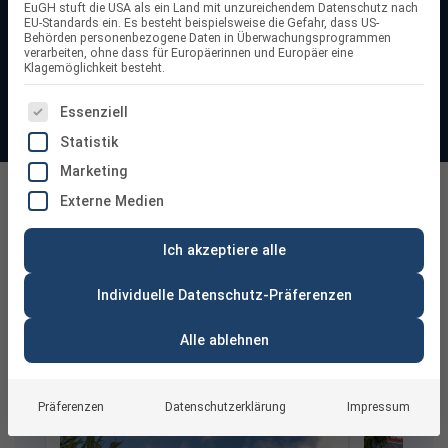
EuGH stuft die USA als ein Land mit unzureichendem Datenschutz nach
alle Komponenten, die du für deine eigene Stromproduktion
EU-Standards ein. Es besteht beispielsweise die Gefahr, dass US-
Behörden personenbezogene Daten in Überwachungsprogrammen
benötigst, perfekt aufeinander abgestimmt und sofort
verarbeiten, ohne dass für Europäerinnen und Europäer eine
einsatzbereit. So speicherst du tagsüber erzeugte Energie
Klagemöglichkeit besteht.
und nutzt sie, wenn keine Sonne scheint. Das senkt deine
ES FOLGT EINE LISTE DER SERVICE-GRUPPEN, FÜR DIE
Essenziell
Stromkosten und macht dich unabhängiger vom Netz.
Statistik
Marketing
Solaranlagen Komplettsets mit Speicher
Externe Medien
Ich akzeptiere alle
Individuelle Datenschutz-Präferenzen
Alle ablehnen
Das sagen unsere Kunden:
Präferenzen
Datenschutzerklärung
Impressum