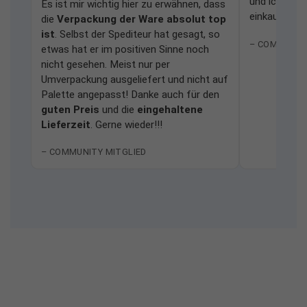
und ich würd
Es ist mir wichtig hier zu erwähnen, dass
einkaufen.
die
Verpackung der Ware absolut top
ist
. Selbst der Spediteur hat gesagt, so
– COMMUNIT
etwas hat er im positiven Sinne noch
nicht gesehen. Meist nur per
Umverpackung ausgeliefert und nicht auf
Palette angepasst! Danke auch für den
guten Preis
und die
eingehaltene
Lieferzeit
. Gerne wieder!!!
– COMMUNITY MITGLIED