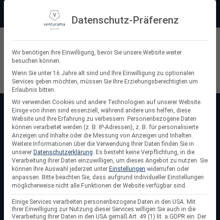
Zum
Beratung:
+49 (0) 64 64 37 19 5 - 0
Service & Support
Inhalt
Datenschutz-Präferenz
springen
Privatkunde
Wir benötigen Ihre Einwilligung, bevor Sie unsere Website weiter
besuchen können.
Suchen
Wenn Sie unter 16 Jahre alt sind und Ihre Einwilligung zu optionalen
Services geben möchten, müssen Sie Ihre Erziehungsberechtigten um
nach:
Erlaubnis bitten.
Wir verwenden Cookies und andere Technologien auf unserer Website.
Einige von ihnen sind essenziell, während andere uns helfen, diese
Startseite
/
Speicher für Balkonkraftwerke
Website und Ihre Erfahrung zu verbessern.
Personenbezogene Daten
Speicher für Balkonkraftwerke
können verarbeitet werden (z. B. IP-Adressen), z. B. für personalisierte
Anzeigen und Inhalte oder die Messung von Anzeigen und Inhalten.
Weitere Informationen über die Verwendung Ihrer Daten finden Sie in
Speicher für Balkonkraftwerke
ermöglichen die
unserer
Datenschutzerklärung
.
Es besteht keine Verpflichtung, in die
Speicherung überschüssigen Solarstroms, sodass Sie die
Verarbeitung Ihrer Daten einzuwilligen, um dieses Angebot zu nutzen.
Sie
können Ihre Auswahl jederzeit unter
Einstellungen
widerrufen oder
Energie auch nach Sonnenuntergang oder bei Schwachlicht
anpassen.
Bitte beachten Sie, dass aufgrund individueller Einstellungen
nutzen können. Diese kompakten und effizienten
möglicherweise nicht alle Funktionen der Website verfügbar sind.
Batteriespeicher sind speziell für Mini-Solaranlagen
Einige Services verarbeiten personenbezogene Daten in den USA. Mit
entwickelt und lassen sich einfach integrieren. Mit einem
Ihrer Einwilligung zur Nutzung dieser Services willigen Sie auch in die
Verarbeitung Ihrer Daten in den USA gemäß Art. 49 (1) lit. a GDPR ein. Der
Balkonkraftwerk mit Speicher steigern Sie Ihren