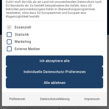
EuGH stuft die USA als ein Land mit unzureichendem Datenschutz nach
Eigenverbrauch, reduzieren Ihre Stromkosten und machen
EU-Standards ein. Es besteht beispielsweise die Gefahr, dass US-
Behörden personenbezogene Daten in Überwachungsprogrammen
sich unabhängiger vom Energieversorger.
verarbeiten, ohne dass für Europäerinnen und Europäer eine
Klagemöglichkeit besteht.
ES FOLGT EINE LISTE DER SERVICE-GRUPPEN, FÜR DIE
Essenziell
Statistik
Marketing
Speicher für Balkonkraftwerke
Externe Medien
Ich akzeptiere alle
Individuelle Datenschutz-Präferenzen
Alle ablehnen
Speicher für Balkonkraftwerke – einfach
erklärt & passend ausgewählt
Präferenzen
Datenschutzerklärung
Impressum
Mehr Eigenverbrauch, weniger Stromkosten und