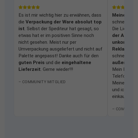
Es ist mir wichtig hier zu erwähnen, dass
Meine Frag
die
Verpackung der Ware absolut top
schnell und
ist
. Selbst der Spediteur hat gesagt, so
Die Lieferu
etwas hat er im positiven Sinne noch
der Anlage
nicht gesehen. Meist nur per
unkomplizi
Umverpackung ausgeliefert und nicht auf
Reklamati
Palette angepasst! Danke auch für den
schnell bear
guten Preis
und die
eingehaltene
außerordent
Lieferzeit
. Gerne wieder!!!
Mein Dank ge
Telefonhotli
– COMMUNITY MITGLIED
Meine Erfah
und ich würd
einkaufen.
– COMMUNIT