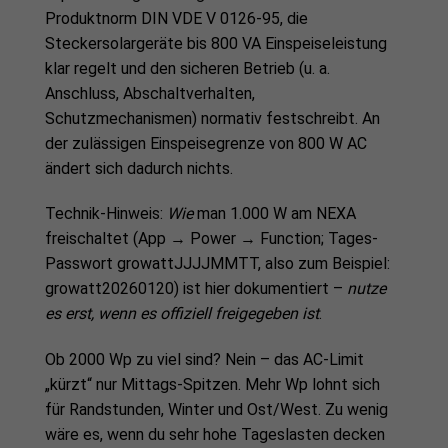
Produktnorm DIN VDE V 0126-95, die
Steckersolargeräte bis 800 VA Einspeiseleistung
klar regelt und den sicheren Betrieb (u. a.
Anschluss, Abschaltverhalten,
Schutzmechanismen) normativ festschreibt. An
der zulässigen Einspeisegrenze von 800 W AC
ändert sich dadurch nichts.
Technik-Hinweis:
Wie
man 1.000 W am NEXA
freischaltet (App → Power → Function; Tages-
Passwort growattJJJJMMTT, also zum Beispiel:
growatt20260120) ist hier dokumentiert –
nutze
es erst, wenn es offiziell freigegeben ist
.
Ob 2000 Wp zu viel sind? Nein – das AC-Limit
„kürzt“ nur Mittags-Spitzen. Mehr Wp lohnt sich
für Randstunden, Winter und Ost/West. Zu wenig
wäre es, wenn du sehr hohe Tageslasten decken