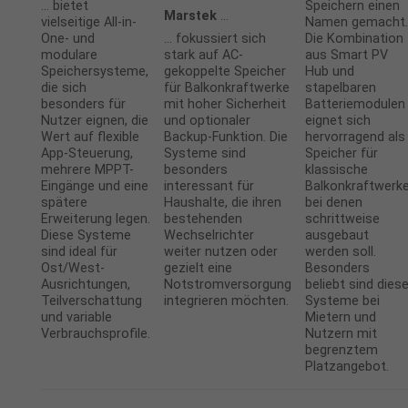
… bietet
Speichern einen
Marstek
…
vielseitige All-in-
Namen gemacht
One- und
… fokussiert sich
Die Kombination
modulare
stark auf AC-
aus Smart PV
Speichersysteme,
gekoppelte Speicher
Hub und
die sich
für Balkonkraftwerke
stapelbaren
besonders für
mit hoher Sicherheit
Batteriemodulen
Nutzer eignen, die
und optionaler
eignet sich
Wert auf flexible
Backup-Funktion. Die
hervorragend als
App-Steuerung,
Systeme sind
Speicher für
mehrere MPPT-
besonders
klassische
Eingänge und eine
interessant für
Balkonkraftwerke
spätere
Haushalte, die ihren
bei denen
Erweiterung legen.
bestehenden
schrittweise
Diese Systeme
Wechselrichter
ausgebaut
sind ideal für
weiter nutzen oder
werden soll.
Ost/West-
gezielt eine
Besonders
Ausrichtungen,
Notstromversorgung
beliebt sind dies
Teilverschattung
integrieren möchten.
Systeme bei
und variable
Mietern und
Verbrauchsprofile.
Nutzern mit
begrenztem
Platzangebot.