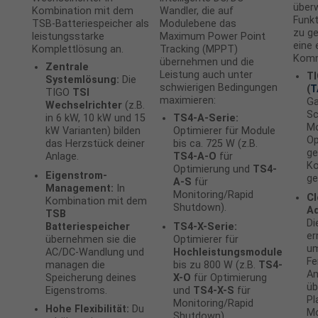
über
Kombination mit dem
Wandler, die auf
Funkt
TSB-Batteriespeicher als
Modulebene das
zu ge
leistungsstarke
Maximum Power Point
eine 
Komplettlösung an.
Tracking (MPPT)
Komm
übernehmen und die
Zentrale
Leistung auch unter
TI
Systemlösung:
Die
schwierigen Bedingungen
(
T
TIGO
TSI
maximieren:
Ga
Wechselrichter
(z.B.
Sc
in 6 kW, 10 kW und 15
TS4-A-Serie:
Mo
kW Varianten) bilden
Optimierer für Module
Op
das Herzstück deiner
bis ca. 725 W (z.B.
ge
Anlage.
TS4-A-O
für
Ko
Optimierung und
TS4-
Eigenstrom-
ge
A-S
für
Management:
In
Monitoring/Rapid
C
Kombination mit dem
Shutdown).
Ad
TSB
Di
Batteriespeicher
TS4-X-Serie:
er
übernehmen sie die
Optimierer für
u
AC/DC-Wandlung und
Hochleistungsmodule
Fe
managen die
bis zu 800 W (z.B.
TS4-
An
Speicherung deines
X-O
für Optimierung
üb
Eigenstroms.
und
TS4-X-S
für
Pl
Monitoring/Rapid
Hohe Flexibilität:
Du
Mo
Shutdown).