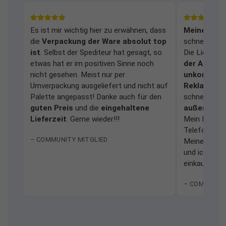
Es ist mir wichtig hier zu erwähnen, dass
Meine Frag
die
Verpackung der Ware absolut top
schnell und
ist
. Selbst der Spediteur hat gesagt, so
Die Lieferu
etwas hat er im positiven Sinne noch
der Anlage
nicht gesehen. Meist nur per
unkomplizi
Umverpackung ausgeliefert und nicht auf
Reklamati
Palette angepasst! Danke auch für den
schnell bear
guten Preis
und die
eingehaltene
außerordent
Lieferzeit
. Gerne wieder!!!
Mein Dank ge
Telefonhotli
– COMMUNITY MITGLIED
Meine Erfah
und ich würd
einkaufen.
– COMMUNIT