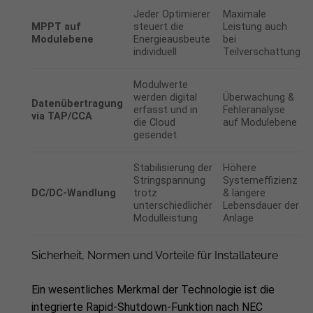
Jeder Optimierer
Maximale
MPPT auf
steuert die
Leistung auch
Modulebene
Energieausbeute
bei
individuell
Teilverschattung
Modulwerte
werden digital
Überwachung &
Datenübertragung
erfasst und in
Fehleranalyse
via TAP/CCA
die Cloud
auf Modulebene
gesendet
Stabilisierung der
Höhere
Stringspannung
Systemeffizienz
DC/DC-Wandlung
trotz
& längere
unterschiedlicher
Lebensdauer der
Modulleistung
Anlage
Sicherheit, Normen und Vorteile für Installateure
Ein wesentliches Merkmal der Technologie ist die
integrierte Rapid-Shutdown-Funktion nach NEC