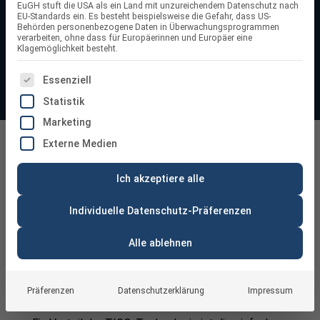
EuGH stuft die USA als ein Land mit unzureichendem Datenschutz nach
Eigenheimbesitzer entwickelt. PV-Anlagen von TIGO
EU-Standards ein. Es besteht beispielsweise die Gefahr, dass US-
Behörden personenbezogene Daten in Überwachungsprogrammen
bieten eine effiziente, intelligente und zuverlässige
verarbeiten, ohne dass für Europäerinnen und Europäer eine
Klagemöglichkeit besteht.
Solarstromnutzung.
ES FOLGT EINE LISTE DER SERVICE-GRUPPEN, FÜR DIE
Essenziell
Statistik
Marketing
TIGO
Externe Medien
Ich akzeptiere alle
Individuelle Datenschutz-Präferenzen
Alle ablehnen
TIGO bei venturama Solar: maximale
Leistung für Ihre PV-Anlage
Präferenzen
Datenschutzerklärung
Impressum