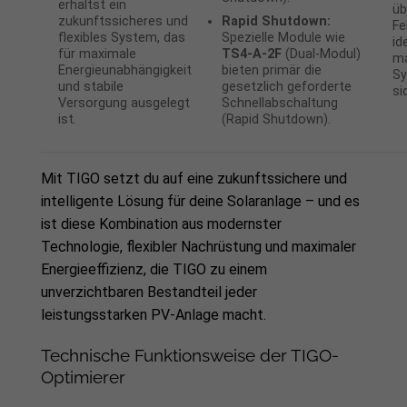
erhältst ein
üb
zukunftssicheres und
Rapid Shutdown:
Fe
flexibles System, das
Spezielle Module wie
id
für maximale
TS4-A-2F
(Dual-Modul)
ma
Energieunabhängigkeit
bieten primär die
Sy
und stabile
gesetzlich geforderte
si
Versorgung ausgelegt
Schnellabschaltung
ist.
(Rapid Shutdown).
Mit TIGO setzt du auf eine zukunftssichere und
intelligente Lösung für deine Solaranlage – und es
ist diese Kombination aus modernster
Technologie, flexibler Nachrüstung und maximaler
Energieeffizienz, die TIGO zu einem
unverzichtbaren Bestandteil jeder
leistungsstarken PV-Anlage macht.
Technische Funktionsweise der TIGO-
Optimierer