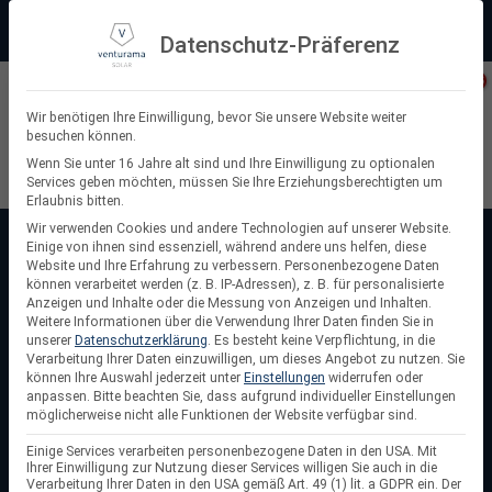
Zum
Beratung:
+49 (0) 64 64 37 19 5 - 0
Service & Support
Inhalt
Datenschutz-Präferenz
springen
Privatkunde
Wir benötigen Ihre Einwilligung, bevor Sie unsere Website weiter
besuchen können.
Suchen
Wenn Sie unter 16 Jahre alt sind und Ihre Einwilligung zu optionalen
Services geben möchten, müssen Sie Ihre Erziehungsberechtigten um
nach:
Erlaubnis bitten.
Wir verwenden Cookies und andere Technologien auf unserer Website.
Einige von ihnen sind essenziell, während andere uns helfen, diese
Startseite
/
TIGO
Website und Ihre Erfahrung zu verbessern.
Personenbezogene Daten
TIGO
können verarbeitet werden (z. B. IP-Adressen), z. B. für personalisierte
Anzeigen und Inhalte oder die Messung von Anzeigen und Inhalten.
Weitere Informationen über die Verwendung Ihrer Daten finden Sie in
TIGO
ist ein führender US-Hersteller von PV-Optimierern,
unserer
Datenschutzerklärung
.
Es besteht keine Verpflichtung, in die
Wechselrichtern und Batteriespeichern, die perfekt
Verarbeitung Ihrer Daten einzuwilligen, um dieses Angebot zu nutzen.
Sie
können Ihre Auswahl jederzeit unter
Einstellungen
widerrufen oder
aufeinander abgestimmt sind. Die modulare TS4-A-O
anpassen.
Bitte beachten Sie, dass aufgrund individueller Einstellungen
Technologie der PV-Optimierer maximiert die
möglicherweise nicht alle Funktionen der Website verfügbar sind.
Energieausbeute und ermöglicht eine Überwachung auf
Einige Services verarbeiten personenbezogene Daten in den USA. Mit
Modulebene. Wechselrichter und Stromspeicher von TIGO
Ihrer Einwilligung zur Nutzung dieser Services willigen Sie auch in die
Verarbeitung Ihrer Daten in den USA gemäß Art. 49 (1) lit. a GDPR ein. Der
sind speziell für Solaranlagen für Privathaushalte und