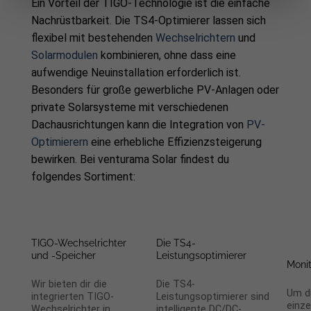
Ein Vorteil der TIGO-Technologie ist die einfache
Nachrüstbarkeit. Die TS4-Optimierer lassen sich
flexibel mit bestehenden
Wechselrichtern
und
Solarmodulen
kombinieren, ohne dass eine
aufwendige Neuinstallation erforderlich ist.
Besonders für große gewerbliche PV-Anlagen oder
private Solarsysteme mit verschiedenen
Dachausrichtungen kann die Integration von
PV-
Optimierern
eine erhebliche Effizienzsteigerung
bewirken. Bei venturama Solar findest du
folgendes Sortiment:
TIGO-Wechselrichter
Die TS4-
und -Speicher
Leistungsoptimierer
Moni
Wir bieten dir die
Die TS4-
Um di
integrierten TIGO-
Leistungsoptimierer sind
einze
Wechselrichter in
intelligente DC/DC-