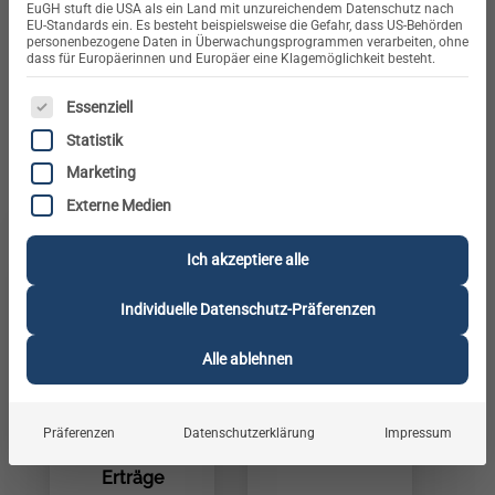
EuGH stuft die USA als ein Land mit unzureichendem Datenschutz nach
Photovoltaik-Module, Wechselrichter, Speicher oder
EU-Standards ein. Es besteht beispielsweise die Gefahr, dass US-Behörden
personenbezogene Daten in Überwachungsprogrammen verarbeiten, ohne
Montagesysteme
– wir bieten Ihnen die besten
dass für Europäerinnen und Europäer eine Klagemöglichkeit besteht.
Produkte für Ihre Solarstromlösung.
ES FOLGT EINE LISTE DER SERVICE-GRUPPEN, FÜR DIE E
Essenziell
Statistik
Marketing
Externe Medien
Ich akzeptiere alle
Individuelle Datenschutz-Präferenzen
Alle ablehnen
JA Solar -
Jolywood –
Hochleistungsmodule
Zukunftsweisende
Präferenzen
Datenschutzerklärung
Impressum
für maximale
N-Typ-Module
Erträge