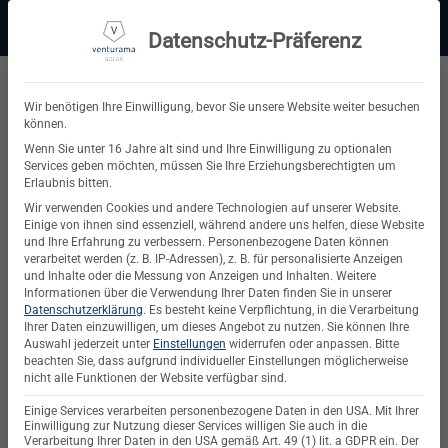
Zum
Beratung:
+49 (0) 64 64 37 19 5 - 0
Service & Support
Inhalt
Datenschutz-Präferenz
springen
Privatkunde
Wir benötigen Ihre Einwilligung, bevor Sie unsere Website weiter besuchen
können.
Suchen
Wenn Sie unter 16 Jahre alt sind und Ihre Einwilligung zu optionalen
Services geben möchten, müssen Sie Ihre Erziehungsberechtigten um
nach:
Erlaubnis bitten.
Wir verwenden Cookies und andere Technologien auf unserer Website.
Einige von ihnen sind essenziell, während andere uns helfen, diese Website
und Ihre Erfahrung zu verbessern.
Personenbezogene Daten können
verarbeitet werden (z. B. IP-Adressen), z. B. für personalisierte Anzeigen
und Inhalte oder die Messung von Anzeigen und Inhalten.
Weitere
Informationen über die Verwendung Ihrer Daten finden Sie in unserer
Unsere Marken – Hochwertige
Datenschutzerklärung
.
Es besteht keine Verpflichtung, in die Verarbeitung
Ihrer Daten einzuwilligen, um dieses Angebot zu nutzen.
Sie können Ihre
Solartechnik bei venturama Solar
Auswahl jederzeit unter
Einstellungen
widerrufen oder anpassen.
Bitte
beachten Sie, dass aufgrund individueller Einstellungen möglicherweise
Nachhaltige Energie beginnt mit hochwertigen
nicht alle Funktionen der Website verfügbar sind.
Komponenten. Bei
venturama Solar
setzen wir auf
Einige Services verarbeiten personenbezogene Daten in den USA. Mit Ihrer
bewährte Markenhersteller, die für maximale
Einwilligung zur Nutzung dieser Services willigen Sie auch in die
Verarbeitung Ihrer Daten in den USA gemäß Art. 49 (1) lit. a GDPR ein. Der
Leistung, Langlebigkeit und Effizienz
stehen. Ob