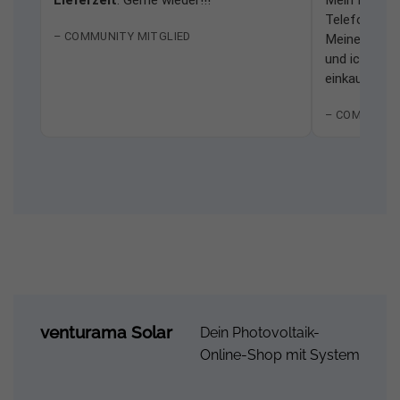
Telefonhotli
– COMMUNITY MITGLIED
Meine Erfah
und ich würd
einkaufen.
– COMMUNIT
venturama Solar
Dein Photovoltaik-
Online-Shop mit System