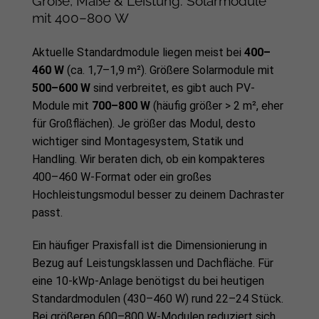
Größe, Maße & Leistung: Solarmodule
mit 400–800 W
Aktuelle Standardmodule liegen meist bei
400–
460 W
(ca. 1,7–1,9 m²). Größere Solarmodule mit
500–600 W
sind verbreitet, es gibt auch PV-
Module mit
700–800 W
(häufig größer > 2 m², eher
für Großflächen). Je größer das Modul, desto
wichtiger sind Montagesystem, Statik und
Handling. Wir beraten dich, ob ein kompakteres
400–460 W-Format oder ein großes
Hochleistungsmodul besser zu deinem Dachraster
passt.
Ein häufiger Praxisfall ist die Dimensionierung in
Bezug auf Leistungsklassen und Dachfläche. Für
eine 10-kWp-Anlage benötigst du bei heutigen
Standardmodulen (430–460 W) rund 22–24 Stück.
Bei größeren 600–800 W-Modulen reduziert sich