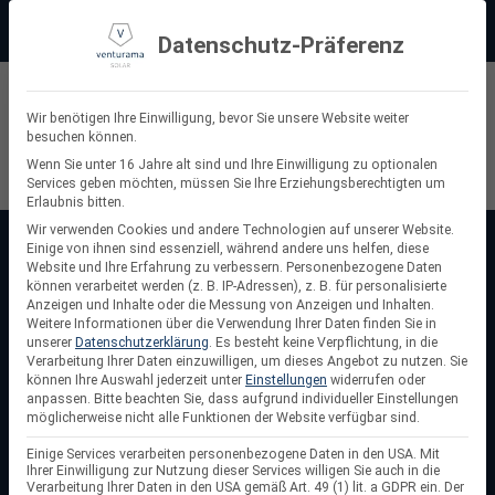
Zum
Beratung:
+49 (0) 64 64 37 19 5 - 0
Service & Support
Inhalt
Datenschutz-Präferenz
springen
Privatkunde
Wir benötigen Ihre Einwilligung, bevor Sie unsere Website weiter
besuchen können.
Suchen
Wenn Sie unter 16 Jahre alt sind und Ihre Einwilligung zu optionalen
Services geben möchten, müssen Sie Ihre Erziehungsberechtigten um
nach:
Erlaubnis bitten.
Wir verwenden Cookies und andere Technologien auf unserer Website.
Einige von ihnen sind essenziell, während andere uns helfen, diese
Startseite
/
PV-Module
Website und Ihre Erfahrung zu verbessern.
Personenbezogene Daten
PV-Module
können verarbeitet werden (z. B. IP-Adressen), z. B. für personalisierte
Anzeigen und Inhalte oder die Messung von Anzeigen und Inhalten.
Weitere Informationen über die Verwendung Ihrer Daten finden Sie in
Du willst Nachhaltigkeit, starke Erträge und volle Kontrolle
unserer
Datenschutzerklärung
.
Es besteht keine Verpflichtung, in die
über deine Energiekosten? Mit modernen
PV-Modulen
– z.
Verarbeitung Ihrer Daten einzuwilligen, um dieses Angebot zu nutzen.
Sie
können Ihre Auswahl jederzeit unter
Einstellungen
widerrufen oder
B. N-Type oder Glas-Glas in Full-Black – holst du mehr kWh
anpassen.
Bitte beachten Sie, dass aufgrund individueller Einstellungen
vom Dach und wirst unabhängiger vom Stromanbieter. Fair
möglicherweise nicht alle Funktionen der Website verfügbar sind.
bepreist, schnell verfügbar und perfekt auf dein Projekt
Einige Services verarbeiten personenbezogene Daten in den USA. Mit
abgestimmt.
Ihrer Einwilligung zur Nutzung dieser Services willigen Sie auch in die
Verarbeitung Ihrer Daten in den USA gemäß Art. 49 (1) lit. a GDPR ein. Der