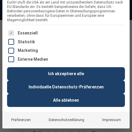
EuGH stuft die USA als ein Land mit unzureichendem Datenschutz nach
EU-Standards ein. Es besteht beispielsweise die Gefahr, dass US-
Behörden personenbezogene Daten in Überwachungsprogrammen
verarbeiten, ohne dass für Europäerinnen und Europäer eine
Klagemöglichkeit besteht.
PV-Module
ES FOLGT EINE LISTE DER SERVICE-GRUPPEN, FÜR DIE
Essenziell
Statistik
Marketing
Externe Medien
Ich akzeptiere alle
PV-Module kaufen – starke Erträge für
Individuelle Datenschutz-Präferenzen
dein Zuhause
Alle ablehnen
Du möchtest dich von steigenden Strompreisen
unabhängiger machen und jedes Sonnenfenster
bestmöglich nutzen? Mit unseren
PV-
Präferenzen
Datenschutzerklärung
Impressum
Modulen
(Solarmodulen) bekommst du genau das: