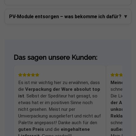
PV-Module entsorgen – was bekomme ich dafür?
Das sagen unsere Kunden:
Es ist mir wichtig hier zu erwähnen, dass
Meine Frag
die
Verpackung der Ware absolut top
schnell und
ist
. Selbst der Spediteur hat gesagt, so
Die Lieferu
etwas hat er im positiven Sinne noch
der Anlage
nicht gesehen. Meist nur per
unkomplizi
Umverpackung ausgeliefert und nicht auf
Reklamati
Palette angepasst! Danke auch für den
schnell bear
guten Preis
und die
eingehaltene
außerordent
Lieferzeit
. Gerne wieder!!!
Mein Dank ge