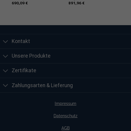
690,09
€
891,96
€
App-Einrichtung in wenigen Schritten
Kompatibel mit mehr als 100 Zählermodellen
Abmessungen: 35 × 35 × 22 mm
Kontakt
„`
Unsere Produkte
Zertifikate
Zahlungsarten & Lieferung
Impressum
Datenschutz
AGB