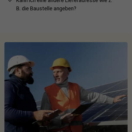
Kann ich eine andere Lieferadresse wie z.
Der Growatt NEXA 2000 ist mit der Schutzart
IP66
für den
B. die Baustelle angeben?
Außeneinsatz ausgelegt. Die
JA Solar JAM54D40 LR
Doppelglasmodule
bieten eine robuste Konstruktion und
eignen sich für eine langfristige Nutzung auf Balkon,
Terrasse, Flachdach oder im Garten.
Gut zu wissen
Rechtliches:
Bitte beachte die Registrierungspflicht im
Marktstammdatenregister sowie die aktuell gültigen
technischen und örtlichen Vorgaben. Die
Einspeiseleistung ist auf 800 W einstellbar.
Flexibel erweiterbar:
Der Speicher kann später durch
stapelbare Zusatzakkus auf insgesamt bis zu 8.192 Wh
erweitert werden.
Mehr Informationen:
Einen ausführlichen Vergleich und
weitere Tipps findest du in unserem
Ratgeber zur