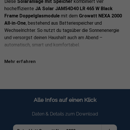
Diese
Solaranlage mit Speicher
kombiniert vier
hocheffiziente
JA Solar JAM54D40 LR 465 W Black
Frame Doppelglasmodule
mit dem
Growatt NEXA 2000
All-in-One
, bestehend aus Batteriespeicher und
Wechselrichter. So nutzt du tagsüber die Sonnenenergie
und versorgst deinen Haushalt auch am Abend –
automatisch, smart und komfortabel.
Lieferumfang
Mehr erfahren
4 × JA Solar JAM54D40 LR 465 W Black Frame Modul,
n-type Doppelglas
1 × Growatt NEXA 2000 All-in-One, Wechselrichter und
Alle Infos auf einen Klick
Batteriespeicher mit ca. 2.048 Wh
1 × EcoTracker IR Stromzähler-Sensor inklusive App-
Daten & Details zum Download
Setup
1 × AC-Anschlusskabel, 5 m