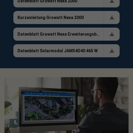
Datenblatt Growatt Nexa 2000
PV-Verlängerungskabel mit MC4-Steckverbindern, 3 m
Montagezubehör mit Fix-Brackets, MC4-
Kurzanleitung Growatt Nexa 2000
Entriegelungswerkzeug und Plug-Cover
Datenblatt Growatt Nexa Erweiterungsbatterie
Dokumentation und Quick-Start-Guide
Je nach gewählter Variante zusätzlich: 1, 2 oder 3 Erweiterungsbatterien
Datenblatt Solarmodul JAM54D40 465 W
mit jeweils ca. 2.048 Wh, stapelbar.
✅ Gesetzlicher Hinweis:
⚠️ Balkonkraftwerke bis 800 W Einspeisung gelten als
steckerfertig. Bei höheren Leistungen sowie bei
Systemen mit Speicher oder All-in-One-Geräten – also
Systemen mit integriertem Wechselrichter und
Batteriespeicher – können zusätzliche technische
Anforderungen gelten. Bitte prüfe vor dem Anschluss die
aktuell gültigen VDE-Vorgaben, unter anderem zur