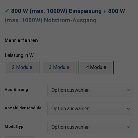
✔
800 W (max. 1000W) Einspeisung + 800 W
(max. 1000W) Notstrom-Ausgang
✔
4 MPPT & bis 2.600 W PV-Input
Mehr erfahren
✔
Speicher ~2 kWh, modular erweiterbar bis 8
Leistung in W
kWh
2 Module
3 Module
4 Module
✔
Vollwertige Solaranlage durch EcoTracker:
Echtzeit-Verbrauch & intelligente Steuerung
Ausführung
mit Nulleinspeisung
Anzahl der Module
Mehr Solarstrom, mehr Freiheit – dein Schritt in die
Energieunabhängigkeit.
Modultyp