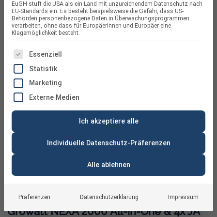
EuGH stuft die USA als ein Land mit unzureichendem Datenschutz nach
EU-Standards ein. Es besteht beispielsweise die Gefahr, dass US-
Behörden personenbezogene Daten in Überwachungsprogrammen
verarbeiten, ohne dass für Europäerinnen und Europäer eine
Klagemöglichkeit besteht.
ES FOLGT EINE LISTE DER SERVICE-GRUPPEN, FÜR DIE
Essenziell
Statistik
Marketing
Externe Medien
Ich akzeptiere alle
Individuelle Datenschutz-Präferenzen
Alle ablehnen
1860 W Balkonkraftwerk mit Speicher –
Präferenzen
Datenschutzerklärung
Impressum
Growatt NEXA 2000 All-in-One & 4x JA