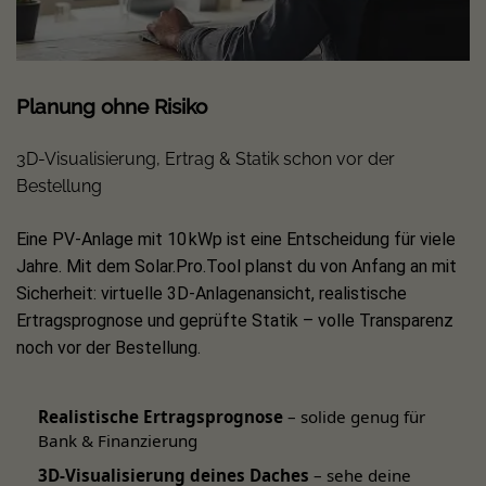
Installation durch eine Elektrofachkraft, oder nutze die
Unterstützung eines Fachbetriebs. Bei Fragen oder
Unklarheiten stehen wir dir jederzeit gern beratend zur
Seite.
Planung ohne Risiko
3D-Visualisierung, Ertrag & Statik schon vor der
Bestellung
Warum dieses Set?
Eine PV-Anlage mit 10 kWp ist eine Entscheidung für viele
All-in-One-Komfort:
Wechselrichter und Speicher sind
Jahre. Mit dem Solar.Pro.Tool planst du von Anfang an mit
in einem Gerät vereint. Das sorgt für eine ordentliche,
Sicherheit: virtuelle 3D-Anlagenansicht, realistische
platzsparende und komfortable Installation.
Ertragsprognose und geprüfte Statik – volle Transparenz
800 W Einspeisung und Off-Grid-Ausgang:
Die
noch vor der Bestellung.
Einspeiseleistung in das Hausnetz beträgt bis zu 800 W
und kann bei entsprechenden rechtlichen und
Realistische Ertragsprognose
– solide genug für
technischen Voraussetzungen auf bis zu 1.000 W
Bank & Finanzierung
angepasst werden. Ein separater Off-Grid-Ausgang kann
ausgewählte Verbraucher versorgen.
3D-Visualisierung deines Daches
– sehe deine