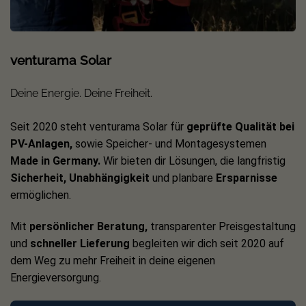
Growatt NEXA 2000.
ShinePhone-App: Einrichtung deines Balkonkraftwerks
venturama Solar
Bevor du mit der Stromgewinnung starten kannst, müssen
die neuen Geräte eingerichtet werden. Dies kannst du
Deine Energie. Deine Freiheit.
bequem per Smartphone oder Tablet erledigen. Mit der
ShinePhone-App von Growatt überwachst und steuerst du
Seit 2020 steht venturama Solar für
geprüfte Qualität bei
die Leistung deiner Photovoltaikanlage sowie den
PV-Anlagen,
sowie Speicher- und Montagesystemen
angeschlossenen Speicher.
Made in Germany.
Wir bieten dir Lösungen, die langfristig
Sicherheit, Unabhängigkeit
und planbare
Ersparnisse
Während der Einrichtung mit der ShinePhone-App wirst du
ermöglichen.
nach deinem Growatt Installationscode gefragt. Der
allgemeine Code lautet:
GWATT
.
Mit
persönlicher Beratung,
transparenter Preisgestaltung
und
schneller Lieferung
begleiten wir dich seit 2020 auf
Die App kannst du im
Google Play Store
oder im
Apple
dem Weg zu mehr Freiheit in deine eigenen
App Store
herunterladen.
Energieversorgung.
Technische Daten