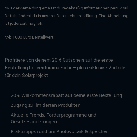
*Mit der Anmeldung erhältst du regelmäßig Informationen per E-Mail.
Gewicht: ca. 24 kg
Details findest du in unserer Datenschutzerklärung. Eine Abmeldung
App: ShinePhone für Monitoring, Betriebsmodi und
ist jederzeit möglich.
Leistungsbegrenzung
*Ab 1000 Euro Bestellwert.
Herstellergarantie: 10 Jahre
JA Solar JAM54D40 LR 465 W Black Frame je Modul
Profitiere von deinem 20 € Gutschein auf die erste
Max. Ausgangsleistung: 465 Wp
Bestellung bei venturama Solar – plus exklusive Vorteile
für dein Solarprojekt.
Modulwirkungsgrad: bis zu 23,3 %
Leistungstoleranz: 0 bis +3 %
20 € Willkommensrabatt auf deine erste Bestellung
Zelltyp: n-type Mono, 16BB
Zugang zu limitierten Produkten
Bauweise: monofaziales Doppelglasmodul
Aktuelle Trends, Förderprogramme und
Rahmenfarbe: Schwarz
Gesetzesänderungen
Praktistipps rund um Photovoltaik & Speicher
Max. Systemspannung: 1.500 V DC