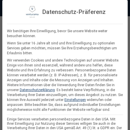
Zum
Beratung:
+49 (0) 64 64 37 19 5 - 0
Service & Support
Inhalt
Datenschutz-Präferenz
springen
Privatkunde
Wir benötigen Ihre Einwilligung, bevor Sie unsere Website weiter
besuchen können.
Suchen
Wenn Sie unter 16 Jahre alt sind und Ihre Einwilligung zu optionalen
Services geben möchten, müssen Sie Ihre Erziehungsberechtigten um
nach:
Erlaubnis bitten.
Wir verwenden Cookies und andere Technologien auf unserer Website.
Einige von ihnen sind essenziell, während andere uns helfen, diese
Website und Ihre Erfahrung zu verbessern.
Personenbezogene Daten
Balkonkraftwerke
können verarbeitet werden (z. B. IP-Adressen), z. B. für personalisierte
Anzeigen und Inhalte oder die Messung von Anzeigen und Inhalten.
Weitere Informationen über die Verwendung Ihrer Daten finden Sie in
unserer
Datenschutzerklärung
.
Es besteht keine Verpflichtung, in die
Verarbeitung Ihrer Daten einzuwilligen, um dieses Angebot zu nutzen.
Sie
können Ihre Auswahl jederzeit unter
Einstellungen
widerrufen oder
anpassen.
Bitte beachten Sie, dass aufgrund individueller Einstellungen
möglicherweise nicht alle Funktionen der Website verfügbar sind.
Einige Services verarbeiten personenbezogene Daten in den USA. Mit
Ihrer Einwilligung zur Nutzung dieser Services willigen Sie auch in die
Verarbeitung Ihrer Daten in den USA gemäß Art. 49 (1) lit. a GDPR ein. Der