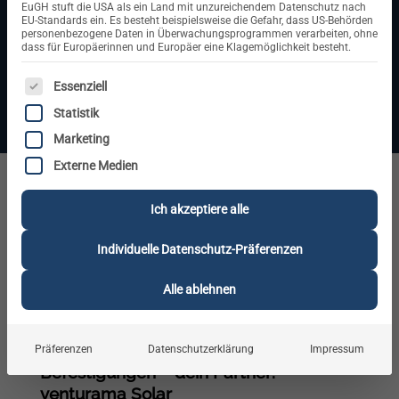
witterungsbeständige Lösungen für eine optimale
EuGH stuft die USA als ein Land mit unzureichendem Datenschutz nach
EU-Standards ein. Es besteht beispielsweise die Gefahr, dass US-Behörden
Lastverteilung und maximale Stabilität. Mit den richtigen
personenbezogene Daten in Überwachungsprogrammen verarbeiten, ohne
Befestigungssystemen sorgst du für eine effiziente und
dass für Europäerinnen und Europäer eine Klagemöglichkeit besteht.
sichere Photovoltaik-Installation.
ES FOLGT EINE LISTE DER SERVICE-GRUPPEN, FÜR DIE E
Essenziell
Statistik
Marketing
Externe Medien
PV Unterkonstruktionen und Befestigungen
Ich akzeptiere alle
Individuelle Datenschutz-Präferenzen
Alle ablehnen
PV-Unterkonstruktionen und -
Präferenzen
Datenschutzerklärung
Impressum
Befestigungen – dein Partner:
venturama Solar