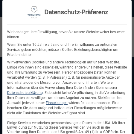
Zum
Beratung:
+49 (0) 64 64 37 19 5 - 0
Service & Support
Inhalt
Datenschutz-Präferenz
springen
Privatkunde
Wir benötigen Ihre Einwilligung, bevor Sie unsere Website weiter besuchen
können.
Suchen
Wenn Sie unter 16 Jahre alt sind und Ihre Einwilligung zu optionalen
Services geben möchten, müssen Sie Ihre Erziehungsberechtigten um
nach:
Erlaubnis bitten.
Wir verwenden Cookies und andere Technologien auf unserer Website.
Einige von ihnen sind essenziell, während andere uns helfen, diese Website
Startseite
/
PV Unterkonstruktionen und Befestigungen
und Ihre Erfahrung zu verbessern.
Personenbezogene Daten können
PV Unterkonstruktionen und
verarbeitet werden (z. B. IP-Adressen), z. B. für personalisierte Anzeigen
und Inhalte oder die Messung von Anzeigen und Inhalten.
Weitere
Befestigungen
Informationen über die Verwendung Ihrer Daten finden Sie in unserer
Datenschutzerklärung
.
Es besteht keine Verpflichtung, in die Verarbeitung
PV-Unterkonstruktionen und Befestigungssysteme sind
Ihrer Daten einzuwilligen, um dieses Angebot zu nutzen.
Sie können Ihre
Auswahl jederzeit unter
Einstellungen
widerrufen oder anpassen.
Bitte
essenziell für eine sichere und langlebige Montage von
beachten Sie, dass aufgrund individueller Einstellungen möglicherweise
Solarmodulen auf Dächern, Fassaden oder Freiflächen. Ob
nicht alle Funktionen der Website verfügbar sind.
für Schrägdächer, Flachdächer, Trapezblech oder
Einige Services verarbeiten personenbezogene Daten in den USA. Mit Ihrer
Freilandanlagen – hier findest du robuste und
Einwilligung zur Nutzung dieser Services willigen Sie auch in die
Verarbeitung Ihrer Daten in den USA gemäß Art. 49 (1) lit. a GDPR ein. Der