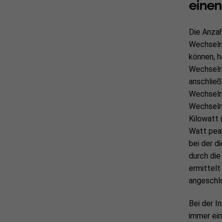
einen
Die Anzah
Wechselr
können, h
Wechselr
anschließ
Wechselri
Wechselri
Kilowatt 
Watt pea
bei der d
durch die
ermittelt
angeschl
Bei der I
immer ein