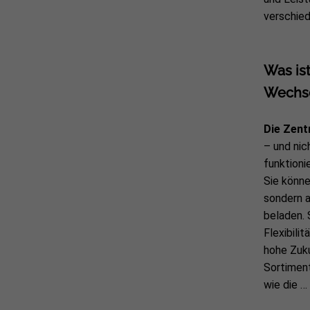
verschied
Was ist
Wechse
Die Zent
– und nic
funktion
Sie könne
sondern 
beladen. 
Flexibili
hohe Zuku
Sortimen
wie die …