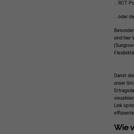
… RCT Po
… oder d
Besonders
sind hier
(Sungrow 
Flexibilit
Damit dei
unser Gro
Ertragsda
visualisi
Link opti
effiziente
Wie v