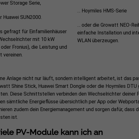
wer Storage Serie,
… Hoymiles HMS-Serie
er Huawei SUN2000.
… oder die Growatt NEO-Reih
 gefragt für Einfamilienhäuser
einfache Installation und int
 Wechselrichter mit 10 kW
WLAN überzeugen.
oder Fronius), die Leistung und
ät vereinen.
ne Anlage nicht nur läuft, sondern intelligent arbeitet, ist da
watt Shine Stick, Huawei Smart Dongle oder die Hoymiles DTU geb
ten. Diese Schnittstellen verbinden den Wechselrichter deiner
eren sämtliche Energieflüsse übersichtlich per App oder Webporta
mieren zudem dein Energiemanagement und sorgen dafür, dass d
sten ist.
iele PV-Module kann ich an