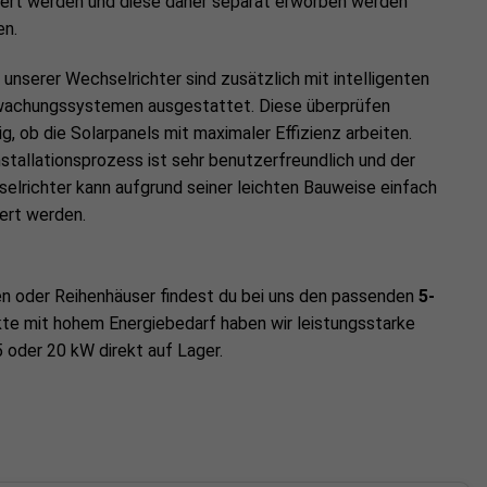
fert werden und diese daher separat erworben werden
en.
e unserer Wechselrichter sind zusätzlich mit intelligenten
achungssystemen ausgestattet. Diese überprüfen
ig, ob die Solarpanels mit maximaler Effizienz arbeiten.
nstallationsprozess ist sehr benutzerfreundlich und der
elrichter kann aufgrund seiner leichten Bauweise einfach
ert werden.
en oder Reihenhäuser findest du bei uns den passenden
5-
kte mit hohem Energiebedarf haben wir leistungsstarke
 oder 20 kW direkt auf Lager.