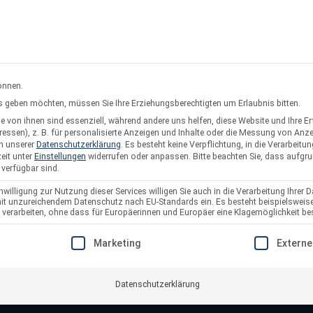
rsand oder Abholung
Service & Suppo
önnen.
ces geben möchten, müssen Sie Ihre Erziehungsberechtigten um Erlaubnis bitten.
 von ihnen sind essenziell, während andere uns helfen, diese Website und Ihre E
twerke
Solarzaun & Fassade
Unterkonstruktion
Pl
essen), z. B. für personalisierte Anzeigen und Inhalte oder die Messung von Anz
in unserer
Datenschutzerklärung
.
Es besteht keine Verpflichtung, in die Verarbeitun
eit unter
Einstellungen
widerrufen oder anpassen.
Bitte beachten Sie, dass aufgr
 verfügbar sind.
willigung zur Nutzung dieser Services willigen Sie auch in die Verarbeitung Ihrer D
 mit unzureichendem Datenschutz nach EU-Standards ein. Es besteht beispielsweise
arbeiten, ohne dass für Europäerinnen und Europäer eine Klagemöglichkeit bes
nn er wandelt den erzeugten
E EINE EINWILLIGUNG ERTEILT WERDEN KANN. DIE ERSTE S
Marketing
Externe
me, Gewerbebetriebe oder
id-Wechselrichter und weitere
ung. Maximiere deinen
Datenschutzerklärung
er passenden Wechselrichter-