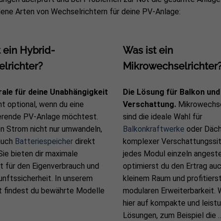
ene Arten von Wechselrichtern für deine PV-Anlage:
 ein Hybrid-
Was ist ein
lrichter?
Mikrowechselrichter
rale für deine Unabhängigkeit
Die Lösung für Balkon und
ht optional, wenn du eine
Verschattung.
Mikrowechse
ierende PV-Anlage möchtest.
sind die ideale Wahl für
n Strom nicht nur umwandeln,
Balkonkraftwerke
oder Däch
auch
Batteriespeicher
direkt
komplexer Verschattungssit
Sie bieten dir maximale
jedes Modul einzeln angeste
tät für den Eigenverbrauch und
optimierst du den Ertrag au
nftssicherheit. In unserem
kleinem Raum und profitierst
t findest du bewährte Modelle
modularen Erweiterbarkeit. 
hier auf kompakte und leist
Lösungen, zum Beispiel die