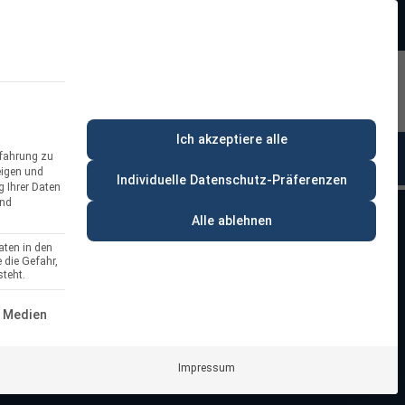
Beratung:
+49 (0) 64 64 37 19 5 - 0
rt
Privatkunde
Ich akzeptiere alle
rfahrung zu
anung & Beratung
% Deals
eigen und
Individuelle Datenschutz-Präferenzen
g Ihrer Daten
und
Alle ablehnen
aten in den
 die Gefahr,
teht.
ERVICE-GRUPPE IST ESSENZIELL UND KANN NICHT ABGEWÄH
 Medien
Impressum