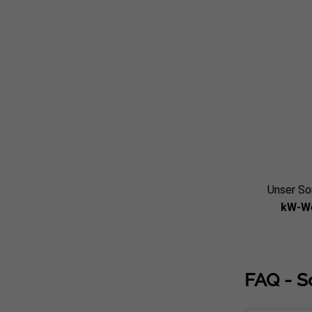
Unser So
kW-We
FAQ - S