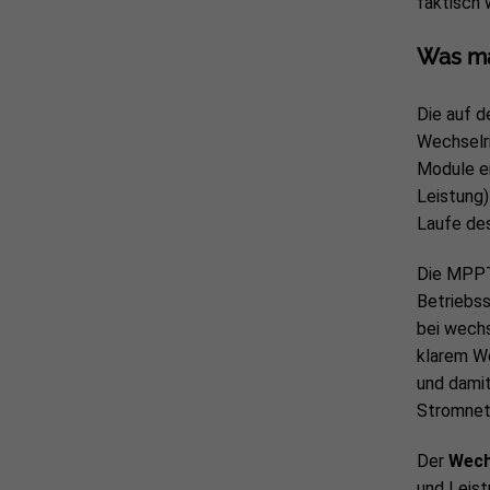
faktisch 
Was ma
Die auf 
Wechselri
Module er
Leistung)
Laufe des
Die MPPT
Betriebss
bei wechs
klarem We
und damit
Stromnet
Der
Wech
und Leist