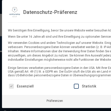
Zum
PV-3D-Planungstool
Made in Germany
11.000+ Bewertungen
Ve
Inhalt
Datenschutz-Präferenz
springen
Suchen
nach:
Wir benötigen Ihre Einwilligung, bevor Sie unsere Website weiter besuchen k
Wenn Sie unter 16 Jahre alt sind und Ihre Einwilligung zu optionalen Servi
Wir verwenden Cookies und andere Technologien auf unserer Website. Einige
Solaranlagen
Balkonkraf
verbessern.
Personenbezogene Daten können verarbeitet werden (z. B. IP-Adr
Inhalten.
Weitere Informationen über die Verwendung Ihrer Daten finden Sie 
einzuwilligen, um dieses Angebot zu nutzen.
Sie können Ihre Auswahl jederz
individueller Einstellungen möglicherweise nicht alle Funktionen der Website
Startseite
/
Solar Wechselrichter
Solar Wechselrichter
Einige Services verarbeiten personenbezogene Daten in den USA. Mit Ihrer Ein
USA gemäß Art. 49 (1) lit. a GDPR ein. Der EuGH stuft die USA als ein Land
dass US-Behörden personenbezogene Daten in Überwachungsprogrammen ver
Das Herzstück jeder
PV-Anlage ist der Wechselrichter
, de
ES FOLGT EINE LISTE DER SERVICE-GRUPPEN, FÜR DI
Essenziell
Statistik
Solarstrom in nutzbaren Haushaltsstrom um. Ob für Eigenhei
Balkonkraftwerke – hier findest du Netzwechselrichter, Hybr
Lösungen für eine zuverlässige und effiziente Energieversorg
Präferenzen
Eigenverbrauch und optimiere deine Solarstromnutzung mit d