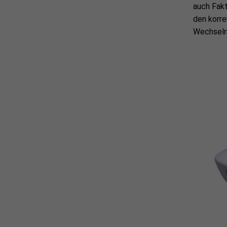
auch Fakt
den korr
Wechselri