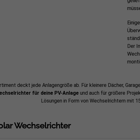
gelie
müss
Einig
Überw
ständ
Der I
Wechs
monti
rtiment deckt jede Anlagengröße ab. Für kleinere Dächer, Garag
chselrichter für deine PV-Anlage
und auch für größere Proje
Lösungen in Form von Wechselrichtern mit 15
olar Wechselrichter