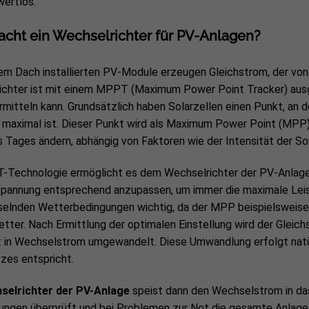
wertlos.
cht ein Wechselrichter für PV-Anlagen?
dem Dach installierten PV-Module erzeugen Gleichstrom, der v
chter ist mit einem MPPT (Maximum Power Point Tracker) ausge
mitteln kann. Grundsätzlich haben Solarzellen einen Punkt, an
 maximal ist. Dieser Punkt wird als Maximum Power Point (MPP
 Tages ändern, abhängig von Faktoren wie der Intensität der S
-Technologie ermöglicht es dem Wechselrichter der PV-Anlage, 
pannung entsprechend anzupassen, um immer die maximale Leist
elnden Wetterbedingungen wichtig, da der MPP beispielsweise b
tter. Nach Ermittlung der optimalen Einstellung wird der Gleichs
 in Wechselstrom umgewandelt. Diese Umwandlung erfolgt natür
zes entspricht.
selrichter der PV-Anlage
speist dann den Wechselstrom in das 
ungen überprüft und bei Problemen zur Not die gesamte Anlage 