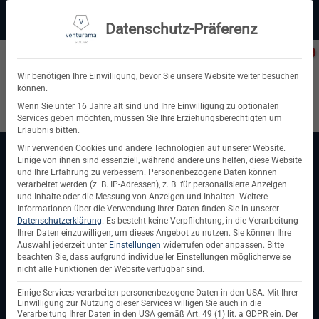
Zum
Beratung:
+49 (0) 64 64 37 19 5 - 0
Service & Support
Inhalt
Datenschutz-Präferenz
springen
Privatkunde
Wir benötigen Ihre Einwilligung, bevor Sie unsere Website weiter besuchen
können.
Suchen
Wenn Sie unter 16 Jahre alt sind und Ihre Einwilligung zu optionalen
Services geben möchten, müssen Sie Ihre Erziehungsberechtigten um
nach:
Erlaubnis bitten.
Wir verwenden Cookies und andere Technologien auf unserer Website.
Einige von ihnen sind essenziell, während andere uns helfen, diese Website
und Ihre Erfahrung zu verbessern.
Personenbezogene Daten können
verarbeitet werden (z. B. IP-Adressen), z. B. für personalisierte Anzeigen
und Inhalte oder die Messung von Anzeigen und Inhalten.
Weitere
Informationen über die Verwendung Ihrer Daten finden Sie in unserer
Datenschutzerklärung
.
Es besteht keine Verpflichtung, in die Verarbeitung
Ihrer Daten einzuwilligen, um dieses Angebot zu nutzen.
Sie können Ihre
Auswahl jederzeit unter
Einstellungen
widerrufen oder anpassen.
Bitte
beachten Sie, dass aufgrund individueller Einstellungen möglicherweise
nicht alle Funktionen der Website verfügbar sind.
Einige Services verarbeiten personenbezogene Daten in den USA. Mit Ihrer
Einwilligung zur Nutzung dieser Services willigen Sie auch in die
Photovoltaikanlagen
Verarbeitung Ihrer Daten in den USA gemäß Art. 49 (1) lit. a GDPR ein. Der