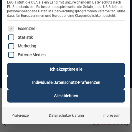
für Ihre Energieunabhängigkeit.
EuGH stuft die USA als ein Land mit unzureichendem Datenschutz nach
EU-Standards ein. Es besteht beispielsweise die Gefahr, dass US-Behörden
personenbezogene Daten in Überwachungsprogrammen verarbeiten, ohne
dass für Europäerinnen und Europäer eine Klagemöglichkeit besteht.
Hochwertige Komplettsets und
Komponenten für eine effiziente
ES FOLGT EINE LISTE DER SERVICE-GRUPPEN, FÜR DIE E
Essenziell
Stromversorgung – geprüft, langlebig und
Statistik
schnell geliefert.
Marketing
Jetzt passende PV-Anlage
Externe Medien
finden
Ich akzeptiere alle
Individuelle Datenschutz-Präferenzen
Alle ablehnen
Unsere Marken
Präferenzen
Datenschutzerklärung
Impressum