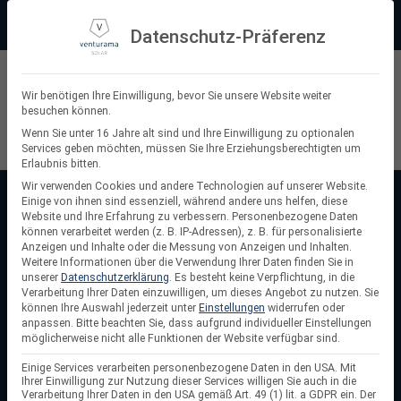
Zum
Beratung:
+49 (0) 64 64 37 19 5 - 0
Service & Support
Inhalt
Datenschutz-Präferenz
springen
Privatkunde
Wir benötigen Ihre Einwilligung, bevor Sie unsere Website weiter
besuchen können.
Suchen
Wenn Sie unter 16 Jahre alt sind und Ihre Einwilligung zu optionalen
Services geben möchten, müssen Sie Ihre Erziehungsberechtigten um
nach:
Erlaubnis bitten.
Wir verwenden Cookies und andere Technologien auf unserer Website.
Einige von ihnen sind essenziell, während andere uns helfen, diese
Startseite
/
Batteriespeicher PV
Website und Ihre Erfahrung zu verbessern.
Personenbezogene Daten
Batteriespeicher PV
können verarbeitet werden (z. B. IP-Adressen), z. B. für personalisierte
Anzeigen und Inhalte oder die Messung von Anzeigen und Inhalten.
Weitere Informationen über die Verwendung Ihrer Daten finden Sie in
Mit einem Batteriespeicher für Solaranlagen nutzt du
unserer
Datenschutzerklärung
.
Es besteht keine Verpflichtung, in die
deinen selbst erzeugten Solarstrom genau dann, wenn du
Verarbeitung Ihrer Daten einzuwilligen, um dieses Angebot zu nutzen.
Sie
können Ihre Auswahl jederzeit unter
Einstellungen
widerrufen oder
ihn brauchst. PV-Batteriespeicher speichern überschüssige
anpassen.
Bitte beachten Sie, dass aufgrund individueller Einstellungen
Energie aus deiner Photovoltaikanlage und erhöhen so den
möglicherweise nicht alle Funktionen der Website verfügbar sind.
Eigenverbrauch, senken Stromkosten und sorgen für mehr
Einige Services verarbeiten personenbezogene Daten in den USA. Mit
Unabhängigkeit vom Netz. Ob für Eigenheime,
Ihrer Einwilligung zur Nutzung dieser Services willigen Sie auch in die
Verarbeitung Ihrer Daten in den USA gemäß Art. 49 (1) lit. a GDPR ein. Der
Gewerbebetriebe oder Balkonkraftwerke – hier findest du