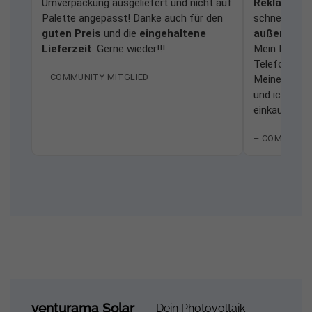
Umverpackung ausgeliefert und nicht auf
Reklamati
Palette angepasst! Danke auch für den
schnell bear
guten Preis
und die
eingehaltene
außerordent
Lieferzeit
. Gerne wieder!!!
Mein Dank ge
Telefonhotli
– COMMUNITY MITGLIED
Meine Erfah
und ich würd
einkaufen.
– COMMUNIT
venturama Solar
Dein Photovoltaik-