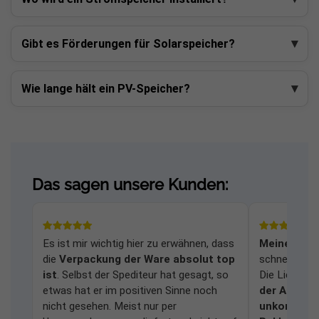
Gibt es Förderungen für Solarspeicher?
Wie lange hält ein PV-Speicher?
Das sagen unsere Kunden:
Es ist mir wichtig hier zu erwähnen, dass
Meine Frag
die
Verpackung der Ware absolut top
schnell und
ist
. Selbst der Spediteur hat gesagt, so
Die Lieferu
etwas hat er im positiven Sinne noch
der Anlage
nicht gesehen. Meist nur per
unkomplizi