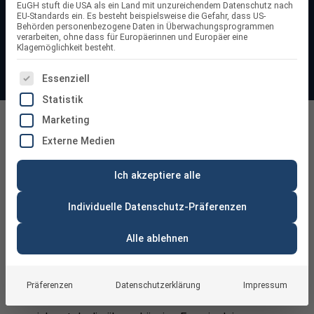
EuGH stuft die USA als ein Land mit unzureichendem Datenschutz nach
die passende Speicherlösung für eine nachhaltige und
EU-Standards ein. Es besteht beispielsweise die Gefahr, dass US-
Behörden personenbezogene Daten in Überwachungsprogrammen
effiziente Energieversorgung.
verarbeiten, ohne dass für Europäerinnen und Europäer eine
Klagemöglichkeit besteht.
ES FOLGT EINE LISTE DER SERVICE-GRUPPEN, FÜR DIE
Essenziell
Statistik
Marketing
Batteriespeicher PV
Externe Medien
Ich akzeptiere alle
Individuelle Datenschutz-Präferenzen
Alle ablehnen
Was ist ein Batteriespeicher für PV-
Anlagen überhaupt?
Präferenzen
Datenschutzerklärung
Impressum
Mit einem
Batteriespeicher
für Solaranlagen