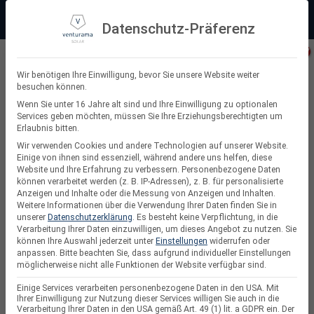
Zum
Beratung:
+49 (0) 64 64 37 19 5 - 0
Service & Support
Inhalt
Datenschutz-Präferenz
springen
Privatkunde
Wir benötigen Ihre Einwilligung, bevor Sie unsere Website weiter
besuchen können.
Suchen
Wenn Sie unter 16 Jahre alt sind und Ihre Einwilligung zu optionalen
Services geben möchten, müssen Sie Ihre Erziehungsberechtigten um
nach:
Erlaubnis bitten.
Wir verwenden Cookies und andere Technologien auf unserer Website.
Einige von ihnen sind essenziell, während andere uns helfen, diese
Website und Ihre Erfahrung zu verbessern.
Personenbezogene Daten
Solarzaun
können verarbeitet werden (z. B. IP-Adressen), z. B. für personalisierte
Anzeigen und Inhalte oder die Messung von Anzeigen und Inhalten.
Weitere Informationen über die Verwendung Ihrer Daten finden Sie in
unserer
Datenschutzerklärung
.
Es besteht keine Verpflichtung, in die
Verarbeitung Ihrer Daten einzuwilligen, um dieses Angebot zu nutzen.
Sie
können Ihre Auswahl jederzeit unter
Einstellungen
widerrufen oder
anpassen.
Bitte beachten Sie, dass aufgrund individueller Einstellungen
möglicherweise nicht alle Funktionen der Website verfügbar sind.
Einige Services verarbeiten personenbezogene Daten in den USA. Mit
Ihrer Einwilligung zur Nutzung dieser Services willigen Sie auch in die
Verarbeitung Ihrer Daten in den USA gemäß Art. 49 (1) lit. a GDPR ein. Der