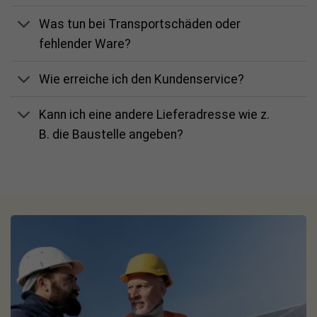
2x Stäubli MC4 Verlängerungskabel 5 m
Was tun bei Transportschäden oder
2x Stäubli MC4 Verlängerungskabel 7 m
fehlender Ware?
4x Modulkabelkanal
Wie erreiche ich den Kundenservice?
Kann ich eine andere Lieferadresse wie z.
ShinePhone-App: Installation deines Wechselrichters
B. die Baustelle angeben?
Bevor du mit der Stromgewinnung starten kannst, gilt es
deine neuen Geräte zu installieren. Das kannst du bequem
per Smartphone oder Tablet vornehmen. Mit der
ShinePhone-App von Growatt überwachst und steuerst du
die Leistung deiner Photovoltaikanlage.
Während der Einrichtung mit der ShinePhone-App wirst du
nach deinem Growatt Installationscode gefragt. Der
allgemeine Code lautet:
GWATT
.