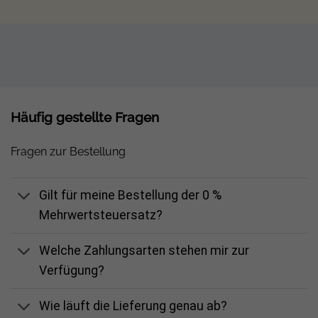
Lieferumfang des BasicPVence Solarzauns mit
Speicher
Vier PV-Zaunfelder bestehend aus:
4x 450 W
bifaziales Hochleistungsmodul, 4x Zaunpfosten, 1x
Häufig gestellte Fragen
Abschlusspfosten
Fragen zur Bestellung
1x Growatt NEXA 2000 Solarspeicher inkl. Kabel (3 m)
1x Fächerscheibe Form A-außengezahnt 10,5 mm
Gilt für meine Bestellung der 0 %
7x Erdungsklammer
Mehrwertsteuersatz?
3x Modulerdung PVence mit Kabelverbinder
Welche Zahlungsarten stehen mir zur
1x Erdungskabel PVence Ende
Verfügung?
2x Stäubli MC4 Verlängerungskabel 1,5 m
2x Stäubli MC4 Verlängerungskabel 3 m
Wie läuft die Lieferung genau ab?