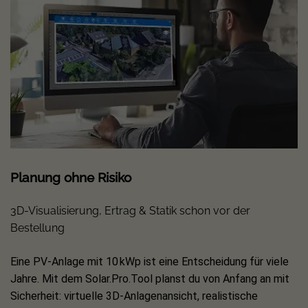
Modularer Aufbau:
Der Solarzaun kann flexibel erweitert
und somit an Ihre Ansprüche angepasst werden, um
steigende Energieanforderungen zu decken.
Flexible Installation:
Durch seine modulare Bauweise und
einfache Integration in bestehende Zaunsysteme ist der
PVence Solarzaun eine zukunftssichere Energiequelle für
Hausbesitzer.
Der PVence Solarzaun ist mehr als nur ein gängiger Zaun –
Planung ohne Risiko
er ist ein nachhaltiger und effizienter Beitrag zur
Reduzierung Ihrer CO2-Bilanz und zur Nutzung erneuerbarer
3D-Visualisierung, Ertrag & Statik schon vor der
Energien.
Bestellung
Lieferumfang des BasicPVence Solarzauns ohne
Eine PV-Anlage mit 10 kWp ist eine Entscheidung für viele
Speicher
Jahre. Mit dem Solar.Pro.Tool planst du von Anfang an mit
Sicherheit: virtuelle 3D-Anlagenansicht, realistische
Vier PV-Zaunfelder bestehend aus:
4x 450 W