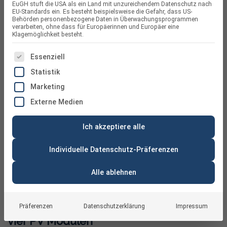
EuGH stuft die USA als ein Land mit unzureichendem Datenschutz nach
EU-Standards ein. Es besteht beispielsweise die Gefahr, dass US-
Behörden personenbezogene Daten in Überwachungsprogrammen
verarbeiten, ohne dass für Europäerinnen und Europäer eine
Klagemöglichkeit besteht.
ES FOLGT EINE LISTE DER SERVICE-GRUPPEN, FÜR DIE
Essenziell
Statistik
Marketing
Externe Medien
Ich akzeptiere alle
Individuelle Datenschutz-Präferenzen
Alle ablehnen
BasicPVence Solarzaun 1,25 x 7,4 m mit
Präferenzen
Datenschutzerklärung
Impressum
vier PV Modulen