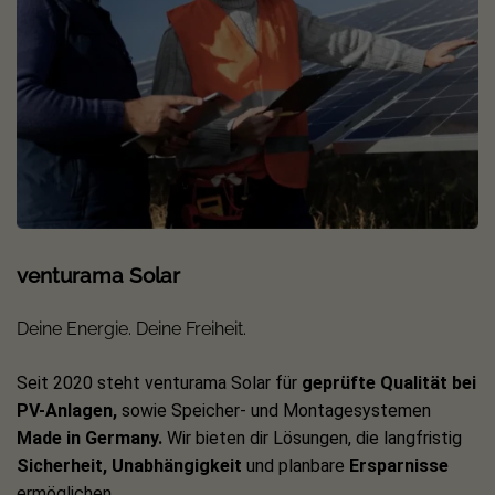
Die App kannst du einfach bei
Google Play
oder im
Apple
Store
downloaden.
Deshalb sind bifaziale Solarzäune eine
optimale Alternative zur Dachanlage
Praktische Alternativen zu klassischen Dachanlagen sind
schon lange keine Seltenheit unter Eigenverbrauchern und
Besitzern von Wärmepumpen. Nicht ohne Grund, denn
Solarzäune bieten selbst dann eine Möglichkeit auf
venturama Solar
Photovoltaik zu setzen, wenn weder klassische
Dachanlagen noch Balkonkraftwerke in Frage kommen.
Deine Energie. Deine Freiheit.
Dabei ist Photovoltaik ein Thema, das nicht nur für
Seit 2020 steht venturama Solar für
geprüfte Qualität bei
Bestandsgebäude, sondern auch für Neubauten interessant
PV-Anlagen,
sowie Speicher- und Montagesystemen
ist. Schließlich ergeben sich durch Solarenergie zahlreiche
Made in Germany.
Wir bieten dir Lösungen, die langfristig
Vorteile. So ist die Energiegewinnung durch die Einbindung
Sicherheit, Unabhängigkeit
und planbare
Ersparnisse
von PV Modulen unabhängig von externen Stromanbietern
ermöglichen.