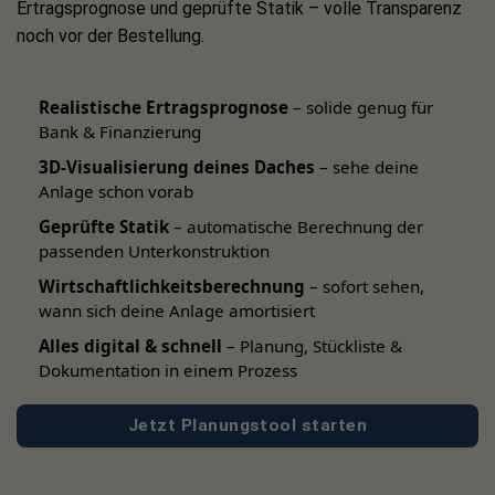
Ertragsprognose und geprüfte Statik – volle Transparenz
bifaziales Hochleistungsmodul, 4x Zaunpfosten, 1x
noch vor der Bestellung.
Abschlusspfosten
1x Growatt NEO 1600M-X2 Mikrowechselrichter
Realistische Ertragsprognose
– solide genug für
1x Growatt NEO Anschlusskabel Power Cord
Bank & Finanzierung
1x Fächerscheibe Form A-außengezahnt 10,5 mm
3D-Visualisierung deines Daches
– sehe deine
Anlage schon vorab
7x Erdungsklammer
Geprüfte Statik
– automatische Berechnung der
3x Modulerdung PVence mit Kabelverbinder
passenden Unterkonstruktion
1x Erdungskabel PVence Ende
Wirtschaftlichkeitsberechnung
– sofort sehen,
wann sich deine Anlage amortisiert
2x Stäubli MC4 Verlängerungskabel 1,5 m
Alles digital & schnell
– Planung, Stückliste &
2x Stäubli MC4 Verlängerungskabel 3 m
Dokumentation in einem Prozess
2x Stäubli MC4 Verlängerungskabel 5 m
Jetzt Planungstool starten
2x Stäubli MC4 Verlängerungskabel 7 m
4x Modulkabelkanal