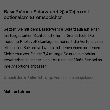
BasicPVence Solarzaun 1,25 x 7,4 m mit
optionalem Stromspeicher
Setzen Sie mit dem
BasicPVence Solarzaun
auf einen
leistungsstarken Sichtschutz für Ihr Grundstück. Die
moderne Photovoltaikanlage kombiniert die Vorteile eines
effizienten Balkonkraftwerks mit denen eines modernen
Sichtschutzes. Da der 7,4 m lange Solarzaun modular
erweiterbar ist, lassen sich Leistung und Maße flexibel an
Ihre Ansprüche anpassen.
Unsichtbare Kabelführung:
Für einen reibungslosen
Betrieb Ihres Solarzauns müssen Sie keine Abstriche im
Hinblick auf eine ästhetische Optik machen. So verlaufen
Mehr erfahren
die Kabel versteckt in den Zaunpfosten und bleiben nach
der Montage unsichtbar.