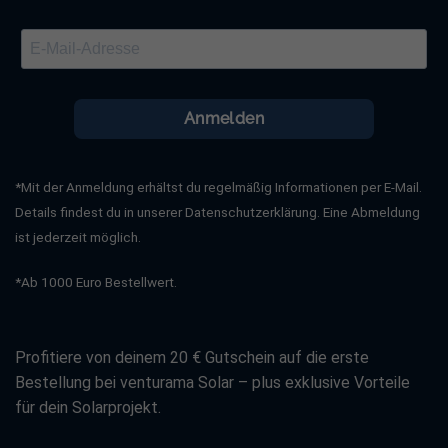
(aktuell in Diskussion)
Volatile Einspeisevergütung
, teils unter 7 Cent/kWh
Saisonale Stromproduktion:
Im Sommer Überschuss,
im Winter Mangel
Anmelden
Mehr Eigenverbrauch = mehr Wirtschaftlichkeit
, aber
klassische Dachanlagen sind oft nicht
*Mit der Anmeldung erhältst du regelmäßig Informationen per E-Mail.
verbrauchssynchron
Details findest du in unserer Datenschutzerklärung. Eine Abmeldung
ist jederzeit möglich.
*Ab 1000 Euro Bestellwert.
Die Lösung ist naheliegend: Wer eine zukunftssichere
Investition sucht, benötigt eine Solaranlage, die den
eigenen Verbrauch deckt und nicht die maximale
Profitiere von deinem 20 € Gutschein auf die erste
Vergütungspauschale.
Bestellung bei venturama Solar – plus exklusive Vorteile
für dein Solarprojekt.
Solarstrom neu gedacht: Vertikale Photovoltaikanlagen