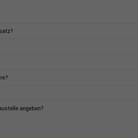
rsatz?
are?
Baustelle angeben?