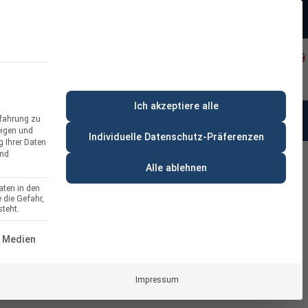
Beratung:
+49 (0) 64 64 37 19 5 - 0
rt
Privatkunde
Ich akzeptiere alle
rfahrung zu
anung & Beratung
% Deals
eigen und
Individuelle Datenschutz-Präferenzen
g Ihrer Daten
und
Alle ablehnen
aten in den
 die Gefahr,
 Dehn
teht.
ERVICE-GRUPPE IST ESSENZIELL UND KANN NICHT ABGEWÄH
 Medien
Impressum