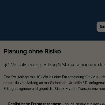
um eine Entstehung gefährlicher Stromf
leitfähige Teile miteinander verbunden. 
Komponenten können zum Beispiel Metall
Dat
Ein Potenzialausgleich sorgt also immer
gefährliche Spannungsunterschiede zu 
Planung ohne Risiko
3D-Visualisierung, Ertrag & Statik schon vor de
Eine PV-Anlage mit 10 kWp ist eine Entscheidung für viele Jah
planst du von Anfang an mit Sicherheit: virtuelle 3D-Anlagenan
Ertragsprognose und geprüfte Statik – volle Transparenz noch
Realistische Ertragsprognose
– solide genug für Bank &