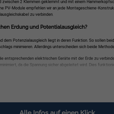
d zwischen 2 Klemmen geklemmt und mit einem Hammerkopfsch
ihe PV-Module empfehlen wir an jede Montageschiene-Konstruk
lausgleichskabel
zu verbinden.
chen Erdung und Potentialausgleich?
 dem Potenzialausgleich liegt in deren Funktion. So sollen bei
schlags minimieren. Allerdings unterscheiden sich beide Method
ie entsprechenden elektrischen Geräte mit der Erde zu verbinde
minimiert, da die Spannung sicher abgeleitet wird. Dies funktion
trode. Diese wird einfach im Boden installiert, während das ent
infach in den Boden weitergeleitet. Erdung bezeichnet also immer
sicher abgeleitet wird.
n Potentialausgleich haben wir es mit einem divergenten Ansatz
Alle Infos auf einen Klick
age das gleiche elektrische Potenzial haben. So sollen untersc