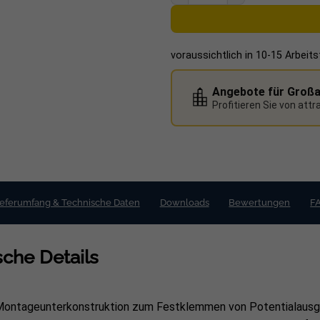
voraussichtlich in 10-15 Arbeit
Angebote für Groß
Profitieren Sie von att
ieferumfang & Technische Daten
Downloads
Bewertungen
F
che Details
e Montageunterkonstruktion zum Festklemmen von
Potentialausg