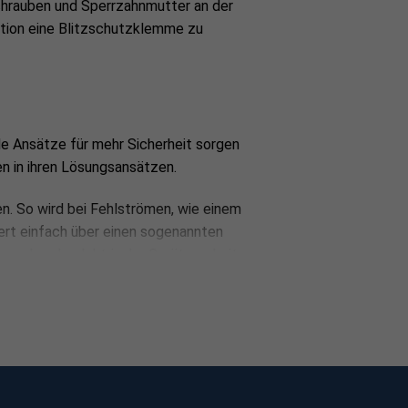
rauben und Sperrzahnmutter an der
tion eine Blitzschutzklemme zu
de Ansätze für mehr Sicherheit sorgen
en in ihren Lösungsansätzen.
n. So wird bei Fehlströmen, wie einem
iert einfach über einen sogenannten
sprechende elektrische Gerät per Leiter
 die Verbindung eines elektrischen
 zu tun. Dieser sorgt dafür, dass
hiedliche Spannungen vermieden werden,