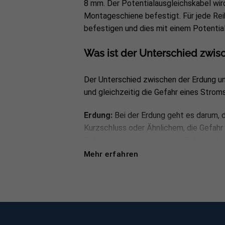
8 mm. Der
Potentialausgleichskabel
wir
Montageschiene befestigt. Für jede Re
befestigen und dies mit einem
Potentia
Was ist der Unterschied zwis
Der Unterschied zwischen der Erdung und
und gleichzeitig die Gefahr eines Strom
Erdung:
Bei der Erdung geht es darum, d
Kurzschluss oder Ähnlichem, die Gefahr 
Erder, oder eine sogenannte Erdungselek
verbunden wird.
Mehr erfahren
Tritt nun ein Fehlstrom auf, wird der e
Systems mit der Erde, sodass der Strom 
Potentialausgleich:
Bei dem sogenannte
verschiedene leitfähige Teile einer Anl