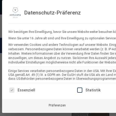
Zum
PV-3D-Planungstool
Made in Germany
11.000+ Bewertungen
Ve
Inhalt
Datenschutz-Präferenz
springen
Suchen
nach:
Wir benötigen Ihre Einwilligung, bevor Sie unsere Website weiter besuchen k
Wenn Sie unter 16 Jahre alt sind und Ihre Einwilligung zu optionalen Servi
Wir verwenden Cookies und andere Technologien auf unserer Website. Einige
Solaranlagen
Balkonkraf
verbessern.
Personenbezogene Daten können verarbeitet werden (z. B. IP-Adr
Inhalten.
Weitere Informationen über die Verwendung Ihrer Daten finden Sie 
einzuwilligen, um dieses Angebot zu nutzen.
Sie können Ihre Auswahl jederz
individueller Einstellungen möglicherweise nicht alle Funktionen der Website
PV Zubehör für Solaranlagen
Einige Services verarbeiten personenbezogene Daten in den USA. Mit Ihrer Ein
USA gemäß Art. 49 (1) lit. a GDPR ein. Der EuGH stuft die USA als ein Land
dass US-Behörden personenbezogene Daten in Überwachungsprogrammen ver
ES FOLGT EINE LISTE DER SERVICE-GRUPPEN, FÜR DI
Essenziell
Statistik
Präferenzen