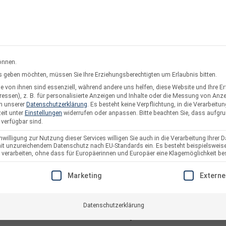
rsand oder Abholung
Service & Suppo
önnen.
ces geben möchten, müssen Sie Ihre Erziehungsberechtigten um Erlaubnis bitten.
 von ihnen sind essenziell, während andere uns helfen, diese Website und Ihre E
twerke
Solarzaun & Fassade
Unterkonstruktion
Pl
essen), z. B. für personalisierte Anzeigen und Inhalte oder die Messung von Anz
in unserer
Datenschutzerklärung
.
Es besteht keine Verpflichtung, in die Verarbeitun
eit unter
Einstellungen
widerrufen oder anpassen.
Bitte beachten Sie, dass aufgr
 verfügbar sind.
willigung zur Nutzung dieser Services willigen Sie auch in die Verarbeitung Ihrer D
 mit unzureichendem Datenschutz nach EU-Standards ein. Es besteht beispielsweise
Erdungsklemme
arbeiten, ohne dass für Europäerinnen und Europäer eine Klagemöglichkeit bes
E EINE EINWILLIGUNG ERTEILT WERDEN KANN. DIE ERSTE S
Artikelnummer:
3015
Marketing
Externe
Datenschutzerklärung
4,32
€