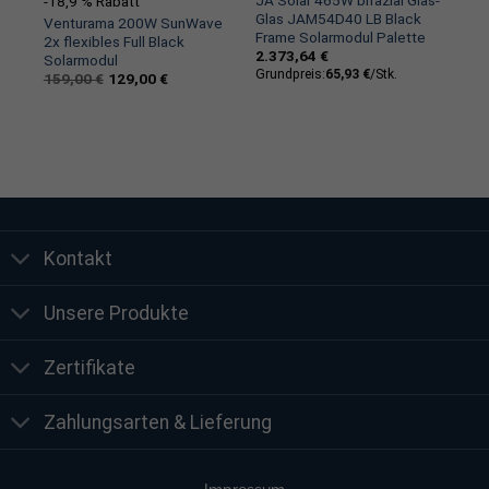
 S+
JA Solar 465W bifazial Glas-
-18,9 % Rabatt
TSM
Glas JAM54D40 LB Black
Venturama 200W SunWave
Frame Solarmodul Palette
2x flexibles Full Black
2.373,64
€
Solarmodul
Grundpreis:
65,93
€
/
Stk.
Ursprünglicher
Aktueller
159,00
€
129,00
€
Preis
Preis
war:
ist:
159,00 €
129,00 €.
Kontakt
Unsere Produkte
Zertifikate
Zahlungsarten & Lieferung