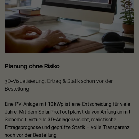
Maximale Leistung für schnelle Amortisation:
Dank
seines smarten Designs, erreicht das Premium
Photovoltaikmodul eine Spitzenleistung von bis zu 460Wp
bei einer Effizienz von 23,3 Prozent – selbst bei weniger
optimalen Witterungen. Mit dem niedrigen
Temperaturkoeffizienten sind selbst hohe
Modultemperaturen kein Hindernis für eine starke
Energieausbeute. Durch die Top-Performance und die
konstant hohe Ausbeute amortisiert sich das Modul
Planung ohne Risiko
schneller im Vergleich zu weniger ertragreichen
Solarpanels.
3D-Visualisierung, Ertrag & Statik schon vor der
Bestellung
Verlässliche Performance:
Neben seiner modernen
Technik und schnelleren Amortisation profitieren Sie
Eine PV-Anlage mit 10 kWp ist eine Entscheidung für viele
außerdem von der überzeugenden Effizienz bei
Jahre. Mit dem Solar.Pro.Tool planst du von Anfang an mit
Schwachlicht. Dadurch verspricht das Hochleistungsmodul
Sicherheit: virtuelle 3D-Anlagenansicht, realistische
eine verlässliche Performance und eine konstant hohe
Ertragsprognose und geprüfte Statik – volle Transparenz
Energieausbeute. Für eine zuverlässige Qualität stehen
noch vor der Bestellung.
auch die 25 Jahre Produkt- und 30 Jahre Leistungsgarantie.