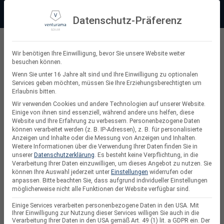
Zum
Beratung:
+49 (0) 64 64 37 19 5 - 0
Service & Support
Inhalt
Datenschutz-Präferenz
springen
Privatkunde
Wir benötigen Ihre Einwilligung, bevor Sie unsere Website weiter
besuchen können.
Suchen
Wenn Sie unter 16 Jahre alt sind und Ihre Einwilligung zu optionalen
Services geben möchten, müssen Sie Ihre Erziehungsberechtigten um
nach:
Erlaubnis bitten.
Wir verwenden Cookies und andere Technologien auf unserer Website.
Einige von ihnen sind essenziell, während andere uns helfen, diese
Website und Ihre Erfahrung zu verbessern.
Personenbezogene Daten
PV-Module
können verarbeitet werden (z. B. IP-Adressen), z. B. für personalisierte
Anzeigen und Inhalte oder die Messung von Anzeigen und Inhalten.
Weitere Informationen über die Verwendung Ihrer Daten finden Sie in
unserer
Datenschutzerklärung
.
Es besteht keine Verpflichtung, in die
Verarbeitung Ihrer Daten einzuwilligen, um dieses Angebot zu nutzen.
Sie
können Ihre Auswahl jederzeit unter
Einstellungen
widerrufen oder
anpassen.
Bitte beachten Sie, dass aufgrund individueller Einstellungen
möglicherweise nicht alle Funktionen der Website verfügbar sind.
Einige Services verarbeiten personenbezogene Daten in den USA. Mit
Ihrer Einwilligung zur Nutzung dieser Services willigen Sie auch in die
Verarbeitung Ihrer Daten in den USA gemäß Art. 49 (1) lit. a GDPR ein. Der