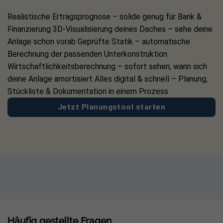
Realistische Ertragsprognose – solide genug für Bank &
Technische Details des JA Solar JAM54D40 LB BF:
Finanzierung 3D-Visualisierung deines Daches – sehe deine
Anlage schon vorab Geprüfte Statik – automatische
Maximale Ausgangsleistung: 465 Wp
Berechnung der passenden Unterkonstruktion
Wirkungsgrad: 23,3 %
Wirtschaftlichkeitsberechnung – sofort sehen, wann sich
deine Anlage amortisiert Alles digital & schnell – Planung,
Zellart: N-Typ Zellen, monokristallin
Stückliste & Dokumentation in einem Prozess
Maße: 1.762 × 1.134 × 30 mm
Jetzt Planungstool starten
Gewicht: 22 kg
Anzahl der Zellen: 108 (6 x 18)
Anschlussdose: IP 68
Kabel: Photovoltaikkabel mit 4 mm²
Garantie: 25 Jahre Produktverarbeitungsgarantie; 30
Jahre Leistungsgarantie
Weitere technische Informationen finden Sie auch in
Häufig gestellte Fragen