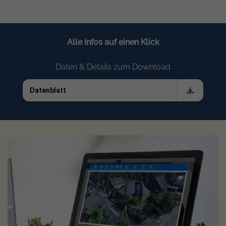
Glas-Glas Modul
Alle Infos auf einen Klick
Das JAM54D40 Premium-Modul – Ihre Vorteile:
Daten & Details zum Download
Starke Technik:
Mit dem JAM54D40 LB erhalten Sie ein
Datenblatt
modernes Hochleistungsmodul mit innovativem Design. So
profitieren Sie von der effizienten PERC-Technologie, durch
die das bisher ungenutzte Licht für die Stromgewinnung
relevant und somit die Effizienz des Panels gesteigert wird.
Auch die Multi-Busbar-Technologie (16 Busbars) zielt auf
eine starke Performance des Moduls ab. Durch die
integrierten N-Typ-Zellen fällt die LID (lichtinduzierte
Degradation) ebenfalls geringer aus, was die starke
Leistung des Panels zusätzlich unterstützt.