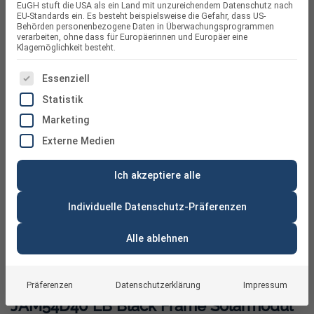
EuGH stuft die USA als ein Land mit unzureichendem Datenschutz nach
EU-Standards ein. Es besteht beispielsweise die Gefahr, dass US-
Behörden personenbezogene Daten in Überwachungsprogrammen
verarbeiten, ohne dass für Europäerinnen und Europäer eine
Klagemöglichkeit besteht.
ES FOLGT EINE LISTE DER SERVICE-GRUPPEN, FÜR DIE
Essenziell
Statistik
Marketing
Externe Medien
Ich akzeptiere alle
Individuelle Datenschutz-Präferenzen
Alle ablehnen
JA Solar 465W bifazial Glas-Glas
Präferenzen
Datenschutzerklärung
Impressum
JAM54D40 LB Black Frame Solarmodul