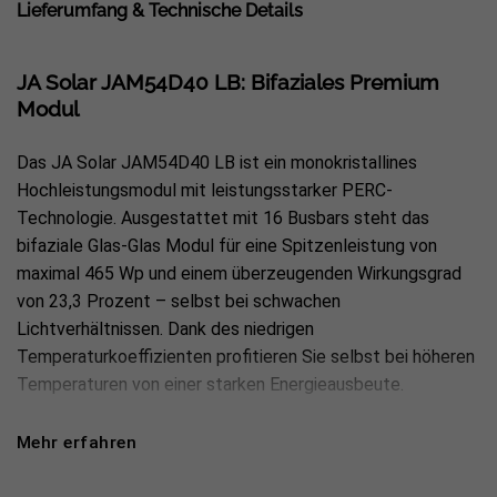
Lieferumfang & Technische Details
JA Solar JAM54D40 LB: Bifaziales Premium
Modul
Das JA Solar JAM54D40 LB ist ein monokristallines
Hochleistungsmodul mit leistungsstarker PERC-
Technologie. Ausgestattet mit 16 Busbars steht das
bifaziale Glas-Glas Modul für eine Spitzenleistung von
maximal 465 Wp und einem überzeugenden Wirkungsgrad
von 23,3 Prozent – selbst bei schwachen
Lichtverhältnissen. Dank des niedrigen
Temperaturkoeffizienten profitieren Sie selbst bei höheren
Temperaturen von einer starken Energieausbeute.
Lieferumfang:
Mehr erfahren
1x JA Solar JAM54D40 LB 465W Black Frame Bifazial