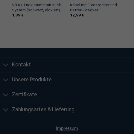
er
V8 K+ Endklemme mit Klick-
Kabel mit Eurostecker und
System (schwarz, eloxiert)
Betteri-Stecker
1,39
€
12,99
€
Kontakt
Unsere Produkte
Zertifikate
Zahlungsarten & Lieferung
Impressum