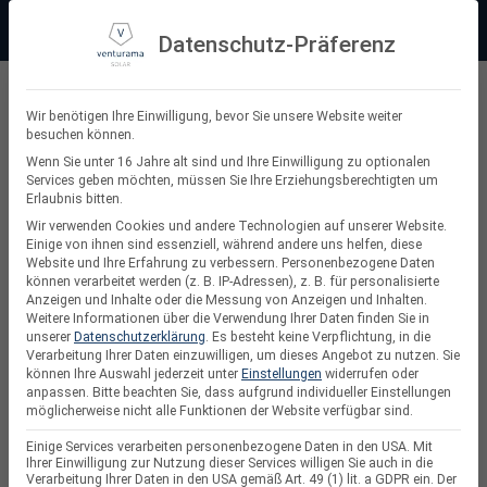
Zum
Beratung:
+49 (0) 64 64 37 19 5 - 0
Service & Support
Inhalt
Datenschutz-Präferenz
springen
Privatkunde
Wir benötigen Ihre Einwilligung, bevor Sie unsere Website weiter
besuchen können.
Suchen
Wenn Sie unter 16 Jahre alt sind und Ihre Einwilligung zu optionalen
Services geben möchten, müssen Sie Ihre Erziehungsberechtigten um
nach:
Erlaubnis bitten.
Wir verwenden Cookies und andere Technologien auf unserer Website.
Einige von ihnen sind essenziell, während andere uns helfen, diese
Website und Ihre Erfahrung zu verbessern.
Personenbezogene Daten
PV Unterkonstruktionen und Befestigungen
können verarbeitet werden (z. B. IP-Adressen), z. B. für personalisierte
Anzeigen und Inhalte oder die Messung von Anzeigen und Inhalten.
Weitere Informationen über die Verwendung Ihrer Daten finden Sie in
unserer
Datenschutzerklärung
.
Es besteht keine Verpflichtung, in die
Verarbeitung Ihrer Daten einzuwilligen, um dieses Angebot zu nutzen.
Sie
können Ihre Auswahl jederzeit unter
Einstellungen
widerrufen oder
anpassen.
Bitte beachten Sie, dass aufgrund individueller Einstellungen
möglicherweise nicht alle Funktionen der Website verfügbar sind.
Einige Services verarbeiten personenbezogene Daten in den USA. Mit
Ihrer Einwilligung zur Nutzung dieser Services willigen Sie auch in die
Verarbeitung Ihrer Daten in den USA gemäß Art. 49 (1) lit. a GDPR ein. Der