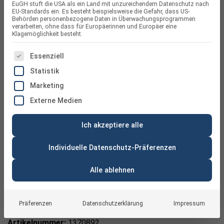
EuGH stuft die USA als ein Land mit unzureichendem Datenschutz nach
EU-Standards ein. Es besteht beispielsweise die Gefahr, dass US-
Behörden personenbezogene Daten in Überwachungsprogrammen
verarbeiten, ohne dass für Europäerinnen und Europäer eine
Klagemöglichkeit besteht.
ES FOLGT EINE LISTE DER SERVICE-GRUPPEN, FÜR DIE
Essenziell
Statistik
Marketing
Externe Medien
Ich akzeptiere alle
Individuelle Datenschutz-Präferenzen
Alle ablehnen
FlatFlex Längsverbinder
Präferenzen
Datenschutzerklärung
Impressum
Artikelnummer:
1370892