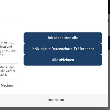
Beratung:
+49 (0) 64 64 37 19 5 - 0
rt
Privatkunde
Ich akzeptiere alle
rfahrung zu
anung & Beratung
% Deals
eigen und
Individuelle Datenschutz-Präferenzen
g Ihrer Daten
und
Alle ablehnen
aten in den
 die Gefahr,
miumLine Schrägdach für 5
teht.
ERVICE-GRUPPE IST ESSENZIELL UND KANN NICHT ABGEWÄH
 Medien
Impressum