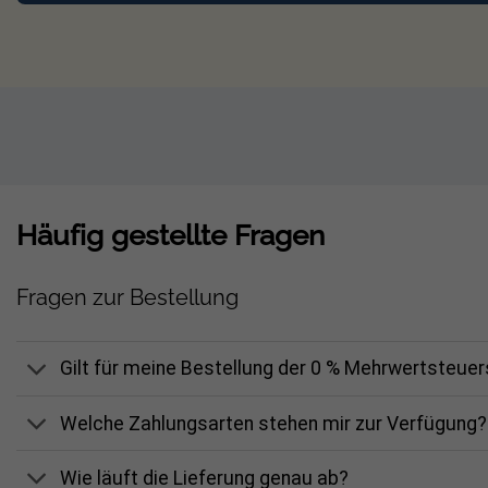
Länge: 2.400 mm + 1.200 mm
Höhe: 31,6mm
Breite: 90 mm
Dachhaken 3-fach verstellbar
Werkstoff: A2 Edelstahl (1.4016)
Lochgröße: Ø 9 mm
Grundplatte: 55 x 140 x 5 mm
Häufig gestellte Fragen
Höhenverstellbar: 115-153 mm
Fragen zur Bestellung
Modulbefestigung: Mittel-/ Endkle
Gilt für meine Bestellung der 0 % Mehrwertsteue
Bitte beachten:
Solarmodule, Wechselri
Welche Zahlungsarten stehen mir zur Verfügung?
Modulrahmenhöhe von 30 mm überschrit
Wie läuft die Lieferung genau ab?