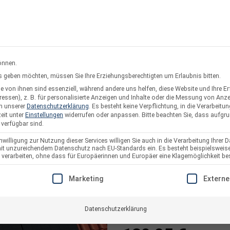
rsand oder Abholung
Service & Suppo
önnen.
ces geben möchten, müssen Sie Ihre Erziehungsberechtigten um Erlaubnis bitten.
 von ihnen sind essenziell, während andere uns helfen, diese Website und Ihre E
twerke
Solarzaun & Fassade
Unterkonstruktion
Pl
essen), z. B. für personalisierte Anzeigen und Inhalte oder die Messung von Anz
in unserer
Datenschutzerklärung
.
Es besteht keine Verpflichtung, in die Verarbeitun
eit unter
Einstellungen
widerrufen oder anpassen.
Bitte beachten Sie, dass aufgr
 verfügbar sind.
willigung zur Nutzung dieser Services willigen Sie auch in die Verarbeitung Ihrer D
 mit unzureichendem Datenschutz nach EU-Standards ein. Es besteht beispielsweise
Montageset Pre
arbeiten, ohne dass für Europäerinnen und Europäer eine Klagemöglichkeit bes
Module
E EINE EINWILLIGUNG ERTEILT WERDEN KANN. DIE ERSTE S
Marketing
Externe
Artikelnummer:
18521
Datenschutzerklärung