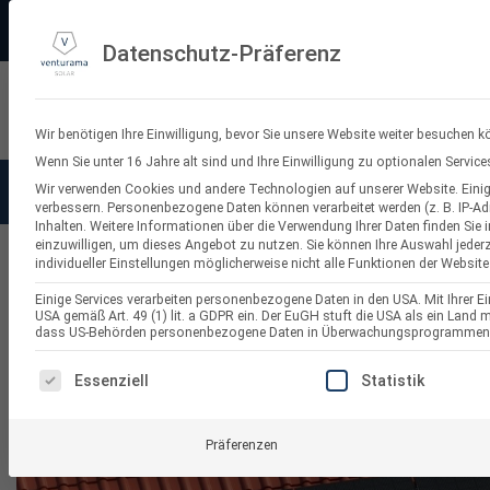
Zum
PV-3D-Planungstool
Made in Germany
11.000+ Bewertungen
Ve
Inhalt
Datenschutz-Präferenz
springen
Suchen
nach:
Wir benötigen Ihre Einwilligung, bevor Sie unsere Website weiter besuchen k
Wenn Sie unter 16 Jahre alt sind und Ihre Einwilligung zu optionalen Servi
Wir verwenden Cookies und andere Technologien auf unserer Website. Einige
Solaranlagen
Balkonkraf
verbessern.
Personenbezogene Daten können verarbeitet werden (z. B. IP-Adr
Inhalten.
Weitere Informationen über die Verwendung Ihrer Daten finden Sie 
einzuwilligen, um dieses Angebot zu nutzen.
Sie können Ihre Auswahl jederz
individueller Einstellungen möglicherweise nicht alle Funktionen der Website
Balkonkraftwerk-Montagesets
Einige Services verarbeiten personenbezogene Daten in den USA. Mit Ihrer Ein
USA gemäß Art. 49 (1) lit. a GDPR ein. Der EuGH stuft die USA als ein Land
dass US-Behörden personenbezogene Daten in Überwachungsprogrammen ver
ES FOLGT EINE LISTE DER SERVICE-GRUPPEN, FÜR DI
Essenziell
Statistik
Präferenzen