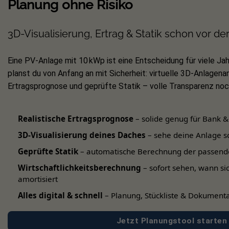
Planung ohne Risiko
Das passende Zubehör für die
Premium
maximal 30 mm problemlos realisierbar is
3D-Visualisierung, Ertrag & Statik schon vor de
PremiumLine Modelle lassen sich flexi
können.
Eine PV-Anlage mit 10 kWp ist eine Entscheidung für viele Jah
planst du von Anfang an mit Sicherheit: virtuelle 3D-Anlagenan
Technische Details:
Ertragsprognose und geprüfte Statik – volle Transparenz noch
Montageset Schräg-/Ziegeldach
Realistische Ertragsprognose
– solide genug für Bank &
Unterkonstruktion für 5x PV-Module
3D-Visualisierung deines Daches
– sehe deine Anlage s
Inkl. Zubehör für eine Modulrahmen
Geprüfte Statik
– automatische Berechnung der passend
Modulausrichtung: Hochkant, nebene
Wirtschaftlichkeitsberechnung
– sofort sehen, wann si
Montageschiene Typ-2 Duro
amortisiert
Werkstoff: Aluminium EN AW – 6063
Alles digital & schnell
– Planung, Stückliste & Dokumenta
Stärke: 1,6 mm
Jetzt Planungstool starten