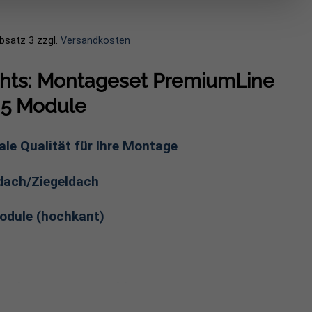
Absatz 3
zzgl.
Versandkosten
ghts: Montageset PremiumLine
 5 Module
e Qualität für Ihre Montage
ach/Ziegeldach
odule (hochkant)
rauben, Montageschienen & Co.