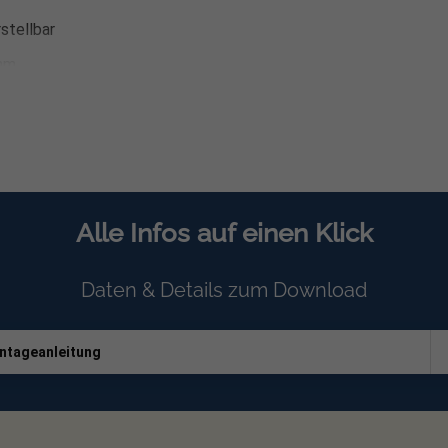
stellbar
 mm
00 mm
00 mm
Alle Infos auf einen Klick
Daten & Details zum Download
ard
ntageanleitung
errzahnmuttern zur Befestigung des Wechselrichters an der 
ssendem Zubehör