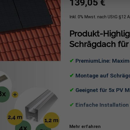
139,05
€
Inkl. 0% Mwst. nach UStG §12 
Produkt-Highli
Schrägdach für
✔
PremiumLine: Maximal
✔
Montage auf Schrägd
✔
Geeignet für 5x PV M
✔
Einfache Installation
✔
Inkl. Dachhaken, Sch
Mehr erfahren