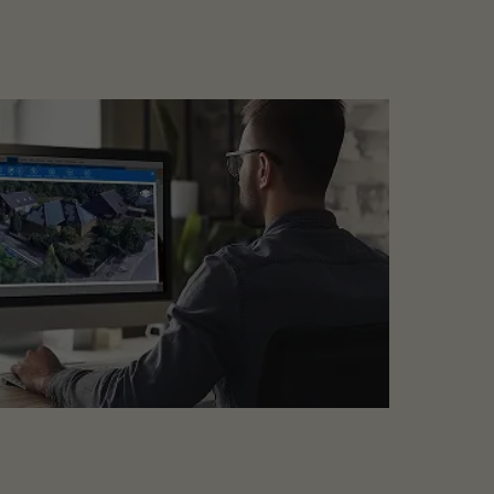
 Befestigung von Modulrahmenhöhen von
tikaler Ausrichtung installiert.
 gewünschte Modulmenge anpassen