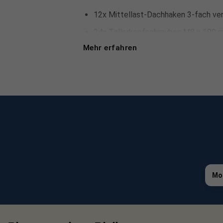
12x Mittellast-Dachhaken 3-fach ver
24x Tellerkopfschrauben M8 x 100
Mehr erfahren
2x Montageschiene Typ-2 Duro 2.4
1x Montageschiene Typ-2 Duro 1.2
12x Hammerkopfschrauben M10
12x Sechskantsperrzahnmutter M10
4x Endklemme-Klick System
8x Mittelklemmen-Klick-System
16x Schienenverbinder Typ- 1 Stand
4x Endkappenschwarz
Mo
2 x Hammerkopfschrauben und 2 x Sp
Premium Montageset mit pa