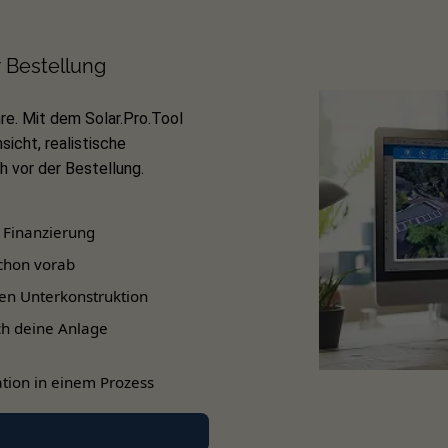
Line-Serie
ist bereits im Lieferumfang enthalten, sodass die
t. Die Solarmodule werden mithilfe des Sets nebeneinander in ver
r Bestellung
bel kombinieren, sodass Sie deren Anzahl unkompliziert an die
re. Mit dem Solar.Pro.Tool
sicht, realistische
 vor der Bestellung.
 Finanzierung
chon vorab
höhe von 30 mm
en Unterkonstruktion
inander
ch deine Anlage
 T66
tion in einem Prozess