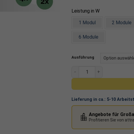
Das
Montageset PremiumL
Leistung in W
zwei Photovoltaikmodulen. Ko
profitieren Sie von qualitati
1 Modul
2 Module
Dachmontage ermöglichen.
6 Module
Ausführung
Montageset PremiumLine Sch
Lieferung in ca.:
5-10 Arbeits
Angebote für Groß
Profitieren Sie von att