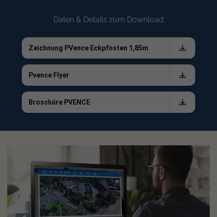
PowerPVence: Solarzaun mit maximaler Leistung
Daten & Details zum Download
Entscheiden Sie sich für die Inbetriebnahme unserer
Zeichnung PVence Eckpfosten 1,85m
PowerPVence Elemente, erhalten Sie eine
leistungsstarken Solarzaun, der maximale Effizienz
verspricht. So ist die Power-Serie ideal für all diejenigen,
Pvence Flyer
die eine besonders hohe Energieausbeute benötigen. Dank
der
vertikalen Montage
erzielt der smarte Solarzaun
Broschüre PVENCE
einen besonders hohen Stromertrag im Vergleich zu den
horizontalen Modellen. Dementsprechend bietet sich die
PowerPVence-Linie insbesondere für
große Projekte
mit
hohem Energiebedarf an, um mit ihrer
überzeugenden
Performance
die Stromkosten merkbar zu senken oder
auch Betriebskosten zu verringern. Trotz der starken
Eigenschaften, müssen Sie keine Abstriche bei dem Design
des smarten Zauns machen. Denn dieser verbindet eine
Top-Performance mit zeitloser Optik, um Ihre