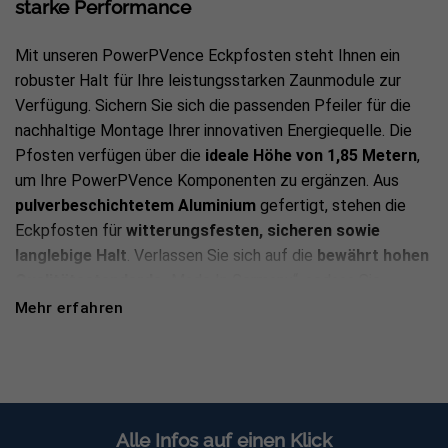
starke Performance
Mit unseren PowerPVence Eckpfosten steht Ihnen ein
robuster Halt für Ihre leistungsstarken Zaunmodule zur
Verfügung. Sichern Sie sich die passenden Pfeiler für die
nachhaltige Montage Ihrer innovativen Energiequelle. Die
Pfosten verfügen über die
ideale Höhe von 1,85 Metern
,
um Ihre PowerPVence Komponenten zu ergänzen. Aus
pulverbeschichtetem Aluminium
gefertigt, stehen die
Eckpfosten für
witterungsfesten, sicheren sowie
langlebige Halt
. Verlassen Sie sich auf die
bewährt hohen
Qualitätsstandards
„Made In Germany“, sodass Sie
langfristig Freude sowie eine überzeugend hohe
Mehr erfahren
Energieausbeute dank Ihrer autarken Stromquelle haben.
Die Eckpfosten werden
inklusive Zubehör
geliefert,
sodass der passende Deckel sowie die Fußplatte und die
benötigten Schrauben bereits im Lieferumfang enthalten
sind.
Alle Infos auf einen Klick