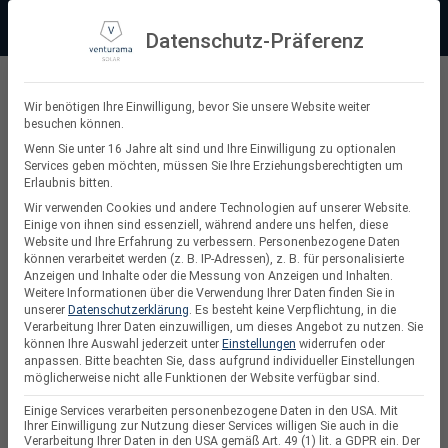
Zum
Beratung:
+49 (0) 64 64 37 19 5 - 0
Service & Support
Inhalt
Datenschutz-Präferenz
springen
Privatkunde
Wir benötigen Ihre Einwilligung, bevor Sie unsere Website weiter
besuchen können.
Suchen
Wenn Sie unter 16 Jahre alt sind und Ihre Einwilligung zu optionalen
Services geben möchten, müssen Sie Ihre Erziehungsberechtigten um
nach:
Erlaubnis bitten.
Wir verwenden Cookies und andere Technologien auf unserer Website.
Einige von ihnen sind essenziell, während andere uns helfen, diese
Website und Ihre Erfahrung zu verbessern.
Personenbezogene Daten
Freiflächen Photovoltaik
können verarbeitet werden (z. B. IP-Adressen), z. B. für personalisierte
Anzeigen und Inhalte oder die Messung von Anzeigen und Inhalten.
Weitere Informationen über die Verwendung Ihrer Daten finden Sie in
unserer
Datenschutzerklärung
.
Es besteht keine Verpflichtung, in die
Verarbeitung Ihrer Daten einzuwilligen, um dieses Angebot zu nutzen.
Sie
können Ihre Auswahl jederzeit unter
Einstellungen
widerrufen oder
anpassen.
Bitte beachten Sie, dass aufgrund individueller Einstellungen
möglicherweise nicht alle Funktionen der Website verfügbar sind.
Einige Services verarbeiten personenbezogene Daten in den USA. Mit
Ihrer Einwilligung zur Nutzung dieser Services willigen Sie auch in die
Verarbeitung Ihrer Daten in den USA gemäß Art. 49 (1) lit. a GDPR ein. Der