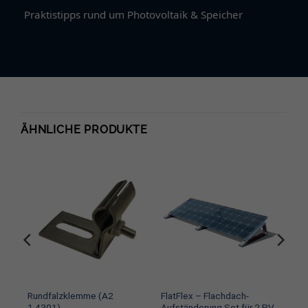
Praktistipps rund um Photovoltaik & Speicher
ÄHNLICHE PRODUKTE
Rundfalzklemme (A2
FlatFlex – Flachdach-
PV-
1.4301)
Aufständerung Set für 2 PV