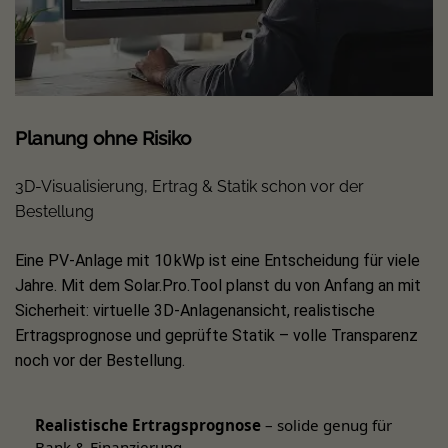
Energiequelle nicht nur effizient, sondern zugleich optisch
ansprechend zu gestalten.
Sie möchten noch mehr über unsere verschiedenen
Zaun-Serien erfahren?
Weitere Informationen zu allen
Linien sowie dem passenden Zubehör finden Sie in der
Planung ohne Risiko
Übersicht
.
3D-Visualisierung, Ertrag & Statik schon vor der
Bestellung
Eine PV-Anlage mit 10 kWp ist eine Entscheidung für viele
Jahre. Mit dem Solar.Pro.Tool planst du von Anfang an mit
Sicherheit: virtuelle 3D-Anlagenansicht, realistische
Ertragsprognose und geprüfte Statik – volle Transparenz
noch vor der Bestellung.
Realistische Ertragsprognose
– solide genug für
Bank & Finanzierung