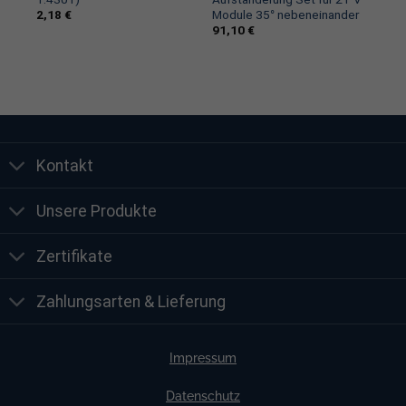
ng
2,18
€
Module 35° nebeneinander
91,10
€
Kontakt
Unsere Produkte
Zertifikate
Zahlungsarten & Lieferung
Impressum
Datenschutz