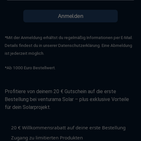
AFCI-Funktion optional
Schutzklasse: IP66
Anmelden
Maße: 425 x 387 x 147 mm
Gewicht: 12,5 kg
*Mit der Anmeldung erhältst du regelmäßig Informationen per E-Mail.
DC Verbindung: H4/MC4 (Optional)
Details findest du in unserer Datenschutzerklärung. Eine Abmeldung
ist jederzeit möglich.
AC Verbindung: Connector
Display: OLED, LED/WIFI, App
*Ab 1000 Euro Bestellwert.
Schnittstellen: RS232/RS485/CAN/USB
Kühlung: Natürliche Konvektion
Profitiere von deinem 20 € Gutschein auf die erste
Bestellung bei venturama Solar – plus exklusive Vorteile
Garantie: 10 Jahre
für dein Solarprojekt.
20 € Willkommensrabatt auf deine erste Bestellung
Growatt APX HV-Solarspeicher à Modul
Zugang zu limitierten Produkten