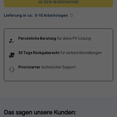
IN DEN WARENKORB
Sie haben die Wahl: Entscheiden Sie selbst, ob Sie Ihre
Komplettanlage um die modularen APX Speicher erweitern
Lieferung in ca.:
5-10 Arbeitstagen
möchten.
Persönliche Beratung
für deine PV-Lösung
30 Tage Rückgaberecht
für sichere Bestellungen
Priorisierter
technischer Support
Das sagen unsere Kunden: