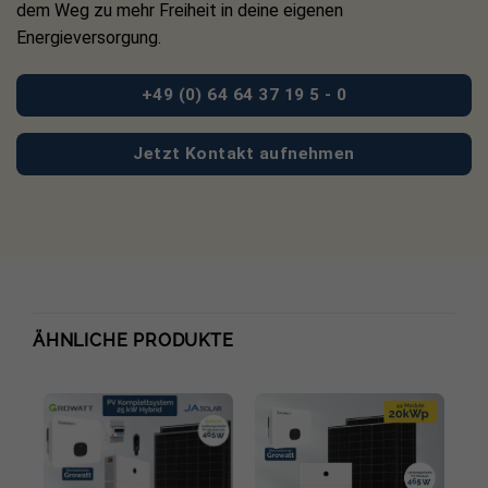
dem Weg zu mehr Freiheit in deine eigenen
Leerlaufspannung: 40,20 V
Energieversorgung.
Spannung im maximalen Leistungspunkt: 33,50 V
Zelltyp: n-type Mono, 16BB
+49 (0) 64 64 37 19 5 - 0
Ausführung: monofaziales Doppelglasmodul
Jetzt Kontakt aufnehmen
Rahmenfarbe: Schwarz
Höhe: 1.762 ± 2 mm
Breite: 1.134 ± 2 mm
Stärke: 30 ± 1 mm
Gewicht: 22 kg
ÄHNLICHE PRODUKTE
Anschlussdose: IP68, 3 Dioden
Glasstärke Vorder- und Rückseite: 1,6 mm / 1,6 mm
Kabellänge Hochformat: 400 mm (+) / 200 mm (-)
Kabellänge Querformat: 1.200 mm (+) / 1.200 mm (-)