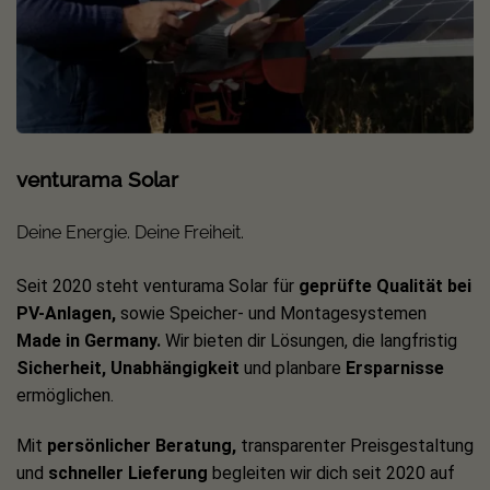
BMS Leistungsmodul sowie die Basis, um Ihren neuen
Solarspeicher direkt in Betrieb nehmen zu können. Damit
Sie die Leistung Ihrer Solaranlage jederzeit im Blick
behalten, erhalten Sie außerdem das passende Zubehör für
Online-Monitoring.
Technische Details:
venturama Solar
JA Solar JAM54D40 LR 465W Black Frame
Deine Energie. Deine Freiheit.
Max. Ausgangsleistung: 465 W
Seit 2020 steht venturama Solar für
geprüfte Qualität bei
PV-Anlagen,
sowie Speicher- und Montagesystemen
Modulwirkungsgrad: 23,3 %
Made in Germany.
Wir bieten dir Lösungen, die langfristig
Leistungstoleranz: 0 bis +3 %
Sicherheit, Unabhängigkeit
und planbare
Ersparnisse
Max. Systemspannung: 1.500 V DC
ermöglichen.
Kurzschlussstrom: 14,65 A
Mit
persönlicher Beratung,
transparenter Preisgestaltung
Strom im maximalen Leistungspunkt: 13,88 A
und
schneller Lieferung
begleiten wir dich seit 2020 auf