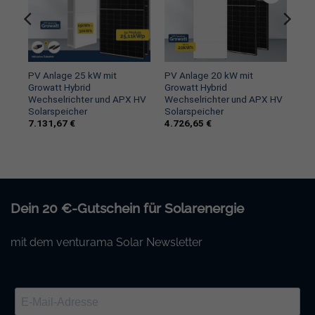
Growatt MOD 5000TL3-XH Hybrid Wechselrichter 3-
phasig
XH
PV Anlage 25 kW mit
PV Anlage 20 kW mit
Growatt Hybrid
Growatt Hybrid
Max. PV-Leistung (für Modul STC): 10.000 W
Wechselrichter und APX HV
Wechselrichter und APX HV
Solarspeicher
Solarspeicher
Max. Gleichspannung: 1.100 V
7.131,67
€
4.726,65
€
AC-Nennleistung: 5.000 W
Max. Ladeleistung: 6.000 W
Max. Entladeleistung: 5.500 W
Dein 20 €-Gutschein für Solarenergie
Max. Ausgangsstrom: 8,3 A
mit dem venturama Solar Newsletter
Max. Wirkungsgrad: 98,3 %
Zwei MPP Tracker
Typ II SPD auf AC&DC-Seite