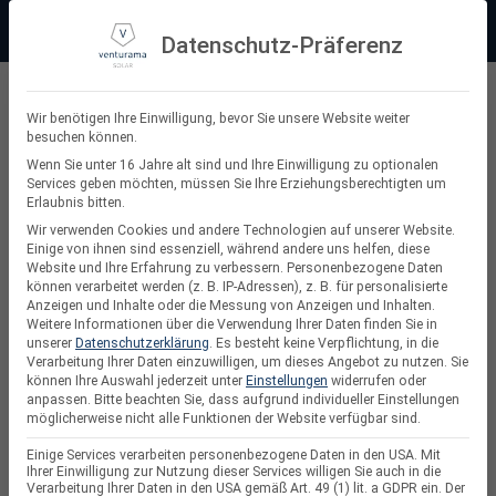
Zum
Beratung:
+49 (0) 64 64 37 19 5 - 0
Service & Support
Inhalt
Datenschutz-Präferenz
springen
Privatkunde
Wir benötigen Ihre Einwilligung, bevor Sie unsere Website weiter
besuchen können.
Suchen
Wenn Sie unter 16 Jahre alt sind und Ihre Einwilligung zu optionalen
Services geben möchten, müssen Sie Ihre Erziehungsberechtigten um
nach:
Erlaubnis bitten.
Wir verwenden Cookies und andere Technologien auf unserer Website.
Einige von ihnen sind essenziell, während andere uns helfen, diese
Website und Ihre Erfahrung zu verbessern.
Personenbezogene Daten
Solaranlagen Komplettsets mit Speicher
können verarbeitet werden (z. B. IP-Adressen), z. B. für personalisierte
Anzeigen und Inhalte oder die Messung von Anzeigen und Inhalten.
Weitere Informationen über die Verwendung Ihrer Daten finden Sie in
unserer
Datenschutzerklärung
.
Es besteht keine Verpflichtung, in die
Verarbeitung Ihrer Daten einzuwilligen, um dieses Angebot zu nutzen.
Sie
können Ihre Auswahl jederzeit unter
Einstellungen
widerrufen oder
anpassen.
Bitte beachten Sie, dass aufgrund individueller Einstellungen
möglicherweise nicht alle Funktionen der Website verfügbar sind.
Einige Services verarbeiten personenbezogene Daten in den USA. Mit
Ihrer Einwilligung zur Nutzung dieser Services willigen Sie auch in die
Verarbeitung Ihrer Daten in den USA gemäß Art. 49 (1) lit. a GDPR ein. Der