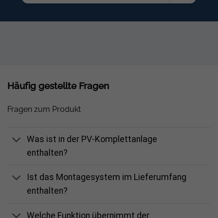
1x Growatt Smart Meter TPM-C
1x Growatt ShineWiLan-X2 Datenlogger Monitoring
1x PV Kabel
5x MC4-EVO 2 Buchse
5x MC4-EVO 2 Stecker
Häufig gestellte Fragen
Optional: 0-4x Growatt Speichermodul APX 5.0P-B1 (5 –
20 kWh)
Fragen zum Produkt
Was ist in der PV-Komplettanlage
Mit Speicher:
enthalten?
1-4x Growatt Speichermodul
Ist das Montagesystem im Lieferumfang
1x Growatt APX Batterie Basis Grundfuß
enthalten?
1x Growatt APX BMS
Welche Funktion übernimmt der