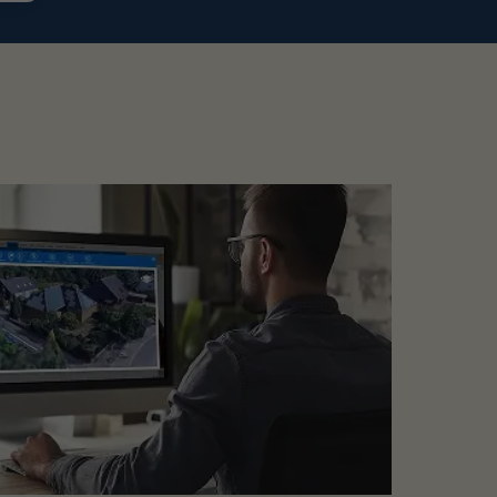
is zu 900 TS4‑Einheiten; mehrere TAPs
 auch auf der Herstellerseite.
terschiedlichen Ausrichtungen einzelner