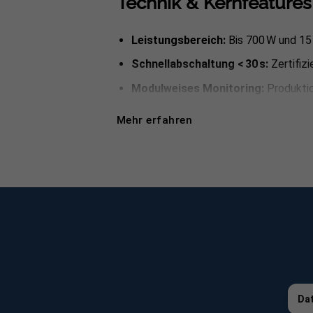
Technik & Kernfeatures
Leistungsbereich:
Bis 700 W und 15
Schnellabschaltung < 30 s:
Zertifiz
Modulweises Monitoring:
Produktio
Hohe Effizienz:
99,6 % Durchgangswir
Mehr erfahren
IP68 & –40 … +75 °C:
Robustes Gehäu
Einfache Montage:
Clip‑on an Rahm
25 Jahre Garantie:
Langfristige Absi
Installation & Anwend
TS4 oben am Modulrahmen einclipse
Kurze Eingangskabel zuerst mit dem
Dat
Nach Abschluss aller TS4s TAP an ze