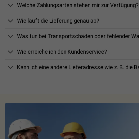
1 × TS4‑A‑S Add‑On Unit
Welche Zahlungsarten stehen mir zur Verfügung?
Montageclips (vormontiert)
Wie läuft die Lieferung genau ab?
Schnellstartanleitung (DE/EN)
Was tun bei Transportschäden oder fehlender W
Technische Daten (Kurz
Wie erreiche ich den Kundenservice?
Eingangsstrom (IMP/ISC): 15 A / 20 
Kann ich eine andere Lieferadresse wie z. B. die 
Eingangsspannungsbereich (VMP): 16
Systemspannung: 1000 / 1500 V DC
Max. Ausgangsleistung: 700 W
Effizienz: 99,6 %
Abmessungen: 139,7 × 138,4 × 22,9 
Gewicht: 490 g