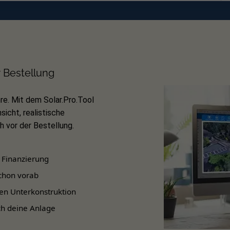
, TS4s scannen und Funktionstest durchführen.
rung
elrichtermodellen
führender Hersteller. Ein CCA unterstützt b
r Bestellung
 oder Freiflächenanlagen abzudecken.
re. Mit dem Solar.Pro.Tool
plette Übersicht
aller
kompatibler Wechselrichter
finden Sie
sicht, realistische
e Leistung
 vor der Bestellung.
Einsatz an einzelnen Modulen
 Finanzierung
Ohne Zubehör (CCA-Kit)
chon vorab
Bei einzelnen von Verschattung betroffenen Modulen oder un
en Unterkonstruktion
Panels.
ch deine Anlage
Plug & Play