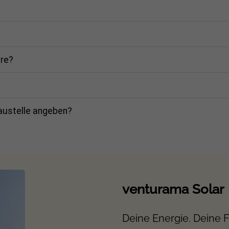
are?
)
A
Baustelle angeben?
 – 80 V
mm
venturama Solar
Deine Energie. Deine Fr