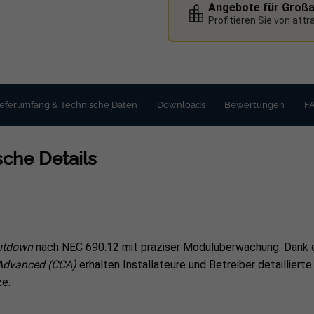
Angebote für Groß
Profitieren Sie von att
ieferumfang & Technische Daten
Downloads
Bewertungen
F
che Details
utdown
nach NEC 690.12 mit präziser Modulüberwachung. Dank 
Advanced (CCA)
erhalten Installateure und Betreiber detaillier
ze.