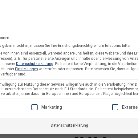
rsand oder Abholung
Service & Suppo
önnen.
ces geben möchten, müssen Sie Ihre Erziehungsberechtigten um Erlaubnis bitten.
 von ihnen sind essenziell, während andere uns helfen, diese Website und Ihre E
twerke
Solarzaun & Fassade
Unterkonstruktion
Pl
essen), z. B. für personalisierte Anzeigen und Inhalte oder die Messung von Anz
in unserer
Datenschutzerklärung
.
Es besteht keine Verpflichtung, in die Verarbeitun
eit unter
Einstellungen
widerrufen oder anpassen.
Bitte beachten Sie, dass aufgr
 verfügbar sind.
willigung zur Nutzung dieser Services willigen Sie auch in die Verarbeitung Ihrer D
 mit unzureichendem Datenschutz nach EU-Standards ein. Es besteht beispielsweise
Tigo TS4-A-S – 
arbeiten, ohne dass für Europäerinnen und Europäer eine Klagemöglichkeit bes
PV Module
E EINE EINWILLIGUNG ERTEILT WERDEN KANN. DIE ERSTE S
Marketing
Externe
Artikelnummer:
5709
Datenschutzerklärung