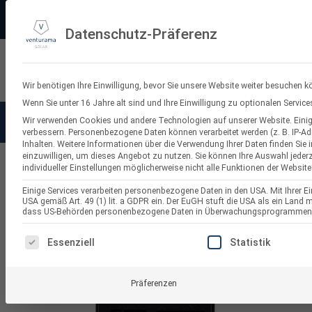
Zum
PV-3D-Planungstool
Made in Germany
11.000+ Bewertungen
Ve
Inhalt
Datenschutz-Präferenz
springen
Suchen
nach:
Wir benötigen Ihre Einwilligung, bevor Sie unsere Website weiter besuchen k
Wenn Sie unter 16 Jahre alt sind und Ihre Einwilligung zu optionalen Servi
Wir verwenden Cookies und andere Technologien auf unserer Website. Einige
Solaranlagen
Balkonkraf
verbessern.
Personenbezogene Daten können verarbeitet werden (z. B. IP-Adr
Inhalten.
Weitere Informationen über die Verwendung Ihrer Daten finden Sie 
einzuwilligen, um dieses Angebot zu nutzen.
Sie können Ihre Auswahl jederz
individueller Einstellungen möglicherweise nicht alle Funktionen der Website
PV Optimierer
Einige Services verarbeiten personenbezogene Daten in den USA. Mit Ihrer Ein
USA gemäß Art. 49 (1) lit. a GDPR ein. Der EuGH stuft die USA als ein Land
dass US-Behörden personenbezogene Daten in Überwachungsprogrammen ver
ES FOLGT EINE LISTE DER SERVICE-GRUPPEN, FÜR DI
Essenziell
Statistik
Präferenzen