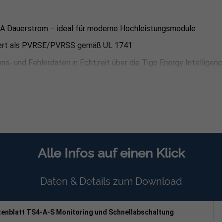
 A Dauerstrom – ideal für moderne Hochleistungsmodule
iert als PVRSE/PVRSS gemäß UL 1741
ns‑ und Fehlerdaten in Echtzeit über die Tigo Energy Intelligen
kungsgrad – kein Ertragseinbruch
se für anspruchsvolle Umgebungen
en ≤ 35 mm oder M8‑Schrauben
cherung Ihrer Investition
Alle Infos auf einen Klick
ung
Daten & Details zum Download
n oder anschrauben.
 Modul verbinden, anschließend das lange Ausgangskabel zum n
enblatt TS4-A-S Monitoring und Schnellabschaltung
ntraler Stelle montieren (max. 10 m Entfernung) und mit dem C