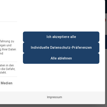
Beratung:
+49 (0) 64 64 37 19 5 - 0
rt
Privatkunde
Ich akzeptiere alle
rfahrung zu
anung & Beratung
% Deals
eigen und
Individuelle Datenschutz-Präferenzen
g Ihrer Daten
und
Alle ablehnen
aten in den
 die Gefahr,
Monitoring & Rapid Shutdown für
teht.
ERVICE-GRUPPE IST ESSENZIELL UND KANN NICHT ABGEWÄH
 Medien
Impressum