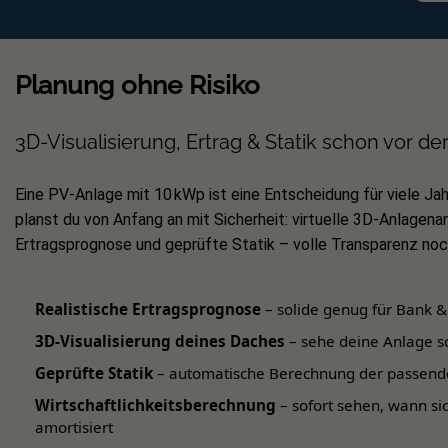
Über die Tigo EI‑App Anlage anlegen
Kompatibilität & Skalie
Planung ohne Risiko
Funktioniert mit
Tausenden von Wechs
3D-Visualisierung, Ertrag & Statik schon vor de
können verteilt werden, um große Dach‑
Eine PV-Anlage mit 10 kWp ist eine Entscheidung für viele Jah
Weitere
Informationen
sowie eine
kom
planst du von Anfang an mit Sicherheit: virtuelle 3D-Anlagenan
Flexibler Einsatz für maximal
Ertragsprognose und geprüfte Statik – volle Transparenz noch
Einsatz TS4 an allen Modulen
Realistische Ertragsprognose
– solide genug für Bank &
Mit Zubehör (CCA-Kit)
3D-Visualisierung deines Daches
– sehe deine Anlage s
Zur Optimierung der Gesamtleistung aller
Geprüfte Statik
– automatische Berechnung der passend
Module.
Wirtschaftlichkeitsberechnung
– sofort sehen, wann si
/
amortisiert