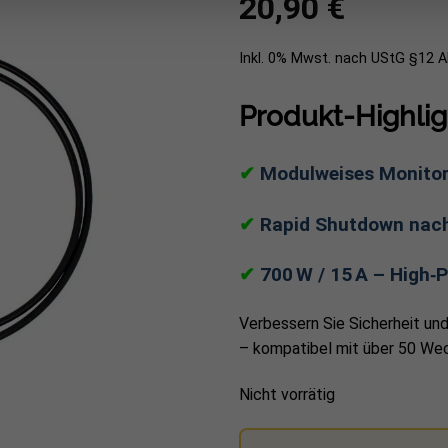
20,90
€
Inkl. 0% Mwst. nach UStG §12 
Produkt-Highlig
✔
Modulweises Monitori
✔
Rapid Shutdown nach 
✔
700 W / 15 A – High‑
Verbessern Sie Sicherheit u
– kompatibel mit über 50 Wec
Nicht vorrätig