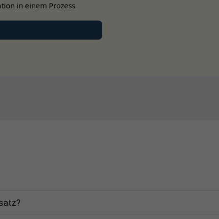
Kein Monitoring auf Modulebene
tion in einem Prozess
Keine Schnellabschaltung
5 Jahre Garantie für den TS4
Leistungsoptimierer oder zu weiteren Produkte des Herstellers
kademie
.
rsatz?