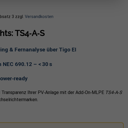
Absatz 3
zzgl.
Versandkosten
hts: TS4‑A‑S
ng & Fernanalyse über Tigo EI
NEC 690.12 – < 30 s
Power‑ready
nd Transparenz Ihrer PV‑Anlage mit der Add‑On‑MLPE
TS4‑A‑S
hselrichtermarken.