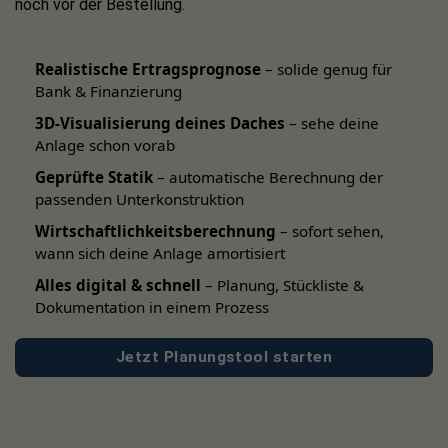
noch vor der Bestellung.
Das zugehörige Datenblatt und Montagehinweise finden
Sie auf der Artikelseite.
Realistische Ertragsprognose
– solide genug für
Bank & Finanzierung
Auf Anfrage können wir Ihnen auch weitere Dachhaken-
Varianten zur Verfügung stellen – kontaktieren Sie uns
3D-Visualisierung deines Daches
– sehe deine
diesbezüglich gerne.
Anlage schon vorab
Geprüfte Statik
– automatische Berechnung der
passenden Unterkonstruktion
Wirtschaftlichkeitsberechnung
– sofort sehen,
wann sich deine Anlage amortisiert
Alles digital & schnell
– Planung, Stückliste &
Dokumentation in einem Prozess
Jetzt Planungstool starten