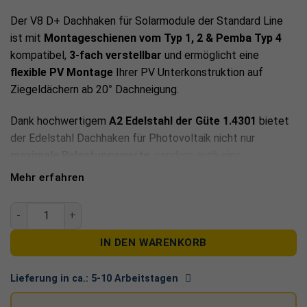
Der V8 D+ Dachhaken für Solarmodule der Standard Line
ist mit
Montageschienen vom Typ 1, 2 & Pemba Typ 4
kompatibel,
3-fach verstellbar
und ermöglicht eine
flexible PV Montage
Ihrer PV Unterkonstruktion auf
Ziegeldächern ab 20° Dachneigung.
Dank hochwertigem
A2 Edelstahl der Güte 1.4301
bietet
der Edelstahl Dachhaken für Photovoltaik nicht nur
maximale Belastungswerte
, sondern auch eine
hervorragende Korrosionsbeständigkeit
; für eine
Mehr erfahren
besonders langlebige PV Installation.
V8 D+ Dachhaken 3-fach verstellbar Edelstahl MT123 (1.4301
Eigenschaften: V8 D+ Edelstahl PV Dachhaken 3-fach
verstellbar 1.4301 MT123 Standard
IN DEN WARENKORB
Material: A2 Edelstahl 1.4301;
Lieferung in ca.:
5-10 Arbeitstagen
Korrosionsbeständigkeitsklasse II