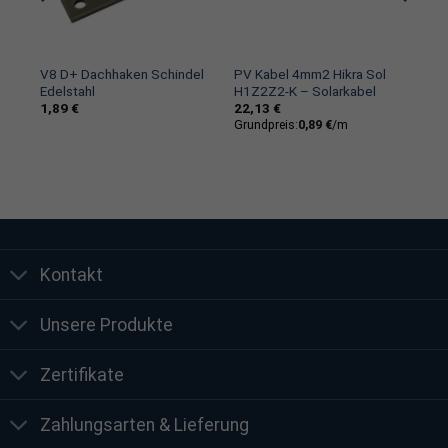
 –
V8 D+ Dachhaken Schindel
PV Kabel 4mm2 Hikra Sol
 –
Edelstahl
H1Z2Z2-K – Solarkabel
1,89
€
22,13
€
Grundpreis:
0,89
€
/
m
Kontakt
Unsere Produkte
Zertifikate
Zahlungsarten & Lieferung