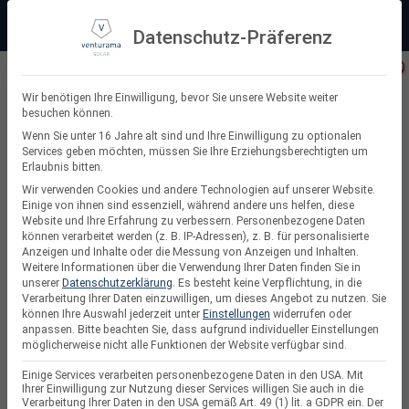
Zum
Beratung:
+49 (0) 64 64 37 19 5 - 0
Service & Support
Inhalt
Datenschutz-Präferenz
springen
Privatkunde
Wir benötigen Ihre Einwilligung, bevor Sie unsere Website weiter
besuchen können.
Suchen
Wenn Sie unter 16 Jahre alt sind und Ihre Einwilligung zu optionalen
Services geben möchten, müssen Sie Ihre Erziehungsberechtigten um
nach:
Erlaubnis bitten.
Wir verwenden Cookies und andere Technologien auf unserer Website.
Einige von ihnen sind essenziell, während andere uns helfen, diese
Website und Ihre Erfahrung zu verbessern.
Personenbezogene Daten
PV Dachhaken
können verarbeitet werden (z. B. IP-Adressen), z. B. für personalisierte
Anzeigen und Inhalte oder die Messung von Anzeigen und Inhalten.
Weitere Informationen über die Verwendung Ihrer Daten finden Sie in
unserer
Datenschutzerklärung
.
Es besteht keine Verpflichtung, in die
Verarbeitung Ihrer Daten einzuwilligen, um dieses Angebot zu nutzen.
Sie
können Ihre Auswahl jederzeit unter
Einstellungen
widerrufen oder
anpassen.
Bitte beachten Sie, dass aufgrund individueller Einstellungen
möglicherweise nicht alle Funktionen der Website verfügbar sind.
Einige Services verarbeiten personenbezogene Daten in den USA. Mit
Ihrer Einwilligung zur Nutzung dieser Services willigen Sie auch in die
Verarbeitung Ihrer Daten in den USA gemäß Art. 49 (1) lit. a GDPR ein. Der