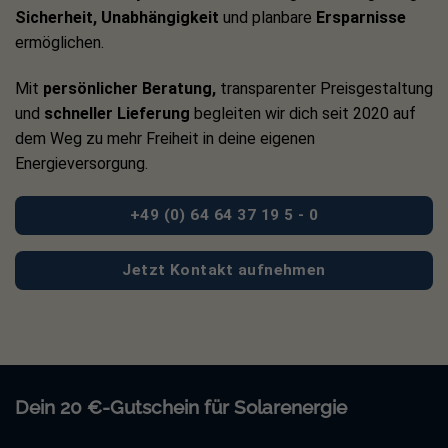
allgemeine Code lautet:
GWATT
.
Sicherheit, Unabhängigkeit
und planbare
Ersparnisse
ermöglichen.
Die App kannst du einfach bei
Google Play
oder im
Apple
Store
downloaden.
Mit
persönlicher Beratung,
transparenter Preisgestaltung
und
schneller Lieferung
begleiten wir dich seit 2020 auf
Technische Details:
dem Weg zu mehr Freiheit in deine eigenen
Energieversorgung.
Growatt NEO 800M-X Mikrowechselrichter
Max. PV-Leistung (für STC-Module): 320W bis zu 540W
+49 (0) 64 64 37 19 5 - 0
Max. Eingangsspannung: 60V
Jetzt Kontakt aufnehmen
Start-Spannung: 16V
Nominale DC-Spannung: 16 – 60V
MPPT-Spannungsbereich: 28V-60V
Anzahl unabh. MPP-Tracker: 2
Dein 20 €-Gutschein für Solarenergie
Anzeige: LED + APP