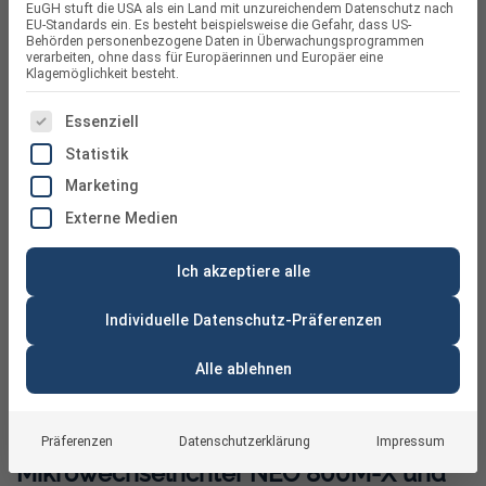
EuGH stuft die USA als ein Land mit unzureichendem Datenschutz nach
EU-Standards ein. Es besteht beispielsweise die Gefahr, dass US-
Behörden personenbezogene Daten in Überwachungsprogrammen
verarbeiten, ohne dass für Europäerinnen und Europäer eine
Klagemöglichkeit besteht.
ES FOLGT EINE LISTE DER SERVICE-GRUPPEN, FÜR DIE
Essenziell
Statistik
Marketing
Externe Medien
Ich akzeptiere alle
Individuelle Datenschutz-Präferenzen
Alle ablehnen
Balkonkraftwerk mit Growatt
Präferenzen
Datenschutzerklärung
Impressum
Mikrowechselrichter NEO 800M-X und