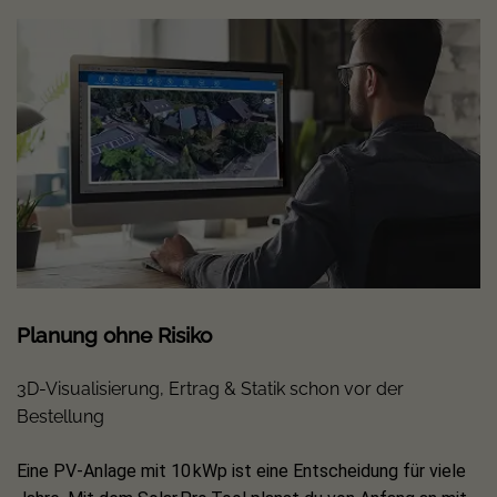
✅ Gesetzlicher Hinweis:
⚠️ Balkonkraftwerke bis 800 W Einspeisung gelten als
steckerfertig. Bei höheren Leistungen sowie bei
Systemen mit Speicher oder All-in-One-Geräten
(Systeme mit integriertem Wechselrichter und
Batteriespeicher) können zusätzliche technische
Anforderungen gelten. Bitte prüfe vor dem Anschluss die
aktuell gültigen VDE-Vorgaben (u.a. zur sog.
Elektrofachkraft-Pflicht) oder nutze die Unterstützung
Planung ohne Risiko
einer Elektrofachkraft. Bei Fragen oder Unklarheiten
stehen wir dir jederzeit gern beratend zur Seite.
3D-Visualisierung, Ertrag & Statik schon vor der
Bestellung
Eine PV-Anlage mit 10 kWp ist eine Entscheidung für viele
Einphasiger Mikrowechselrichter: Growatt NEO 800M-X