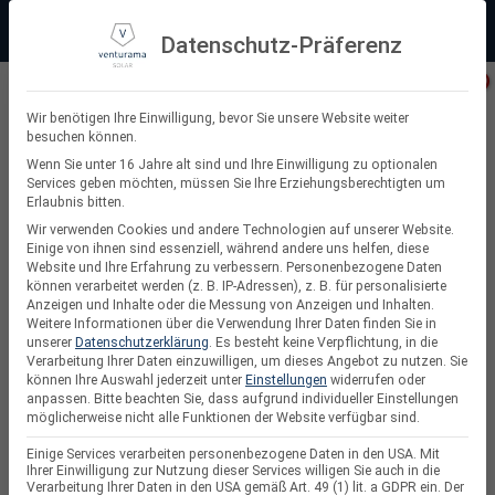
Zum
Beratung:
+49 (0) 64 64 37 19 5 - 0
Service & Support
Inhalt
Datenschutz-Präferenz
springen
Privatkunde
Wir benötigen Ihre Einwilligung, bevor Sie unsere Website weiter
besuchen können.
Suchen
Wenn Sie unter 16 Jahre alt sind und Ihre Einwilligung zu optionalen
Services geben möchten, müssen Sie Ihre Erziehungsberechtigten um
nach:
Erlaubnis bitten.
Wir verwenden Cookies und andere Technologien auf unserer Website.
Einige von ihnen sind essenziell, während andere uns helfen, diese
Website und Ihre Erfahrung zu verbessern.
Personenbezogene Daten
Balkonkraftwerke
können verarbeitet werden (z. B. IP-Adressen), z. B. für personalisierte
Anzeigen und Inhalte oder die Messung von Anzeigen und Inhalten.
Weitere Informationen über die Verwendung Ihrer Daten finden Sie in
unserer
Datenschutzerklärung
.
Es besteht keine Verpflichtung, in die
Verarbeitung Ihrer Daten einzuwilligen, um dieses Angebot zu nutzen.
Sie
können Ihre Auswahl jederzeit unter
Einstellungen
widerrufen oder
anpassen.
Bitte beachten Sie, dass aufgrund individueller Einstellungen
möglicherweise nicht alle Funktionen der Website verfügbar sind.
Einige Services verarbeiten personenbezogene Daten in den USA. Mit
Ihrer Einwilligung zur Nutzung dieser Services willigen Sie auch in die
Verarbeitung Ihrer Daten in den USA gemäß Art. 49 (1) lit. a GDPR ein. Der