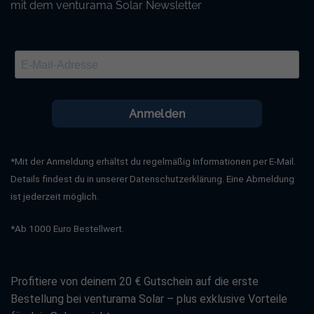
Überwachung: WiFi
mit dem venturama Solar Newsletter
Garantie: 12 Jahre
JA Solar JAM54D41 LB 455W Full Black:
Anmelden
Max. Ausgangsleistung: 455W
Wirkungsgrad: 22,5 %
*Mit der Anmeldung erhältst du regelmäßig Informationen per E-Mail.
Leistungstoleranz: 0-5W
Details findest du in unserer Datenschutzerklärung. Eine Abmeldung
ist jederzeit möglich.
Max. Systemspannung: 1500V
Max. zulässiger Rückstrom: 25A
*Ab 1000 Euro Bestellwert.
Zelltyp: N-Type
Rahmenfarbe: Schwarz
Profitiere von deinem 20 € Gutschein auf die erste
Höhe: 1762 mm
Bestellung bei venturama Solar – plus exklusive Vorteile