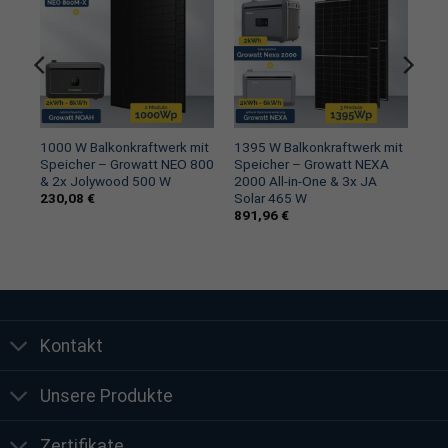
Farbe: Schwarz
Abmessungen (H x B x T): 1762 mm x 1134 mm x 30 mm
Kabellänge: 1.200 mm
Gewicht: 24,6 kg
Glasstärke: 2 mm
t 2
1000 W Balkonkraftwerk mit
1395 W Balkonkraftwerk mit
Speicher – Growatt NEO 800
Speicher – Growatt NEXA
& 2x Jolywood 500 W
2000 All-in-One & 3x JA
230,08
€
Solar 465 W
891,96
€
Growatt NOAH 2000 Solarspeicher
Max. Wirkungsgrad: 98%
MPPT-Wirkungsgrad: 99%
Kontakt
Ladetemperaturbereich: 0~45°C
Entladetemperaturbereich: -20~45°C
Unsere Produkte
Gewicht: 23 kg
Zertifikate