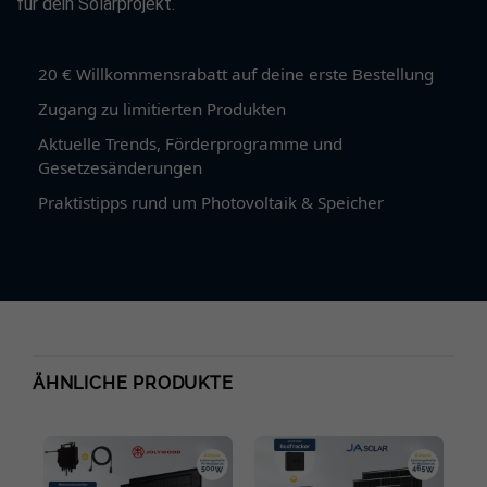
für dein Solarprojekt.
Breite: 1134 mm
Stärke: 30 mm
20 € Willkommensrabatt auf deine erste Bestellung
Gewicht: 22 kg
Zugang zu limitierten Produkten
Kabellänge: 1100 mm
Aktuelle Trends, Förderprogramme und
Gesetzesänderungen
Praktistipps rund um Photovoltaik & Speicher
Jolywood JW-HD96N R2:
Max. Ausgangsleistung: 460 Wp
Wirkungsgrad: 22,8 %
Leistungstoleranz: 0-5 W
Max. Systemspannung: 1500 V
ÄHNLICHE PRODUKTE
Max. zulässiger Rückstrom: 30 A
Zelltyp: n-Typ bifaziale monokristalline Siliziumzellen