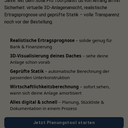
Jahre. Mit dem Solar.Pro.Tool planst du von Anfang an mit
Sicherheit: virtuelle 3D-Anlagenansicht, realistische
Der
Growatt NEO 800M-X
ist ein einphasiger
Ertragsprognose und geprüfte Statik – volle Transparenz
Mikrowechselrichter, der sich optimal für die Integration in
noch vor der Bestellung.
Balkonkraftwerke oder auch kleinere Solaranlagen eignet.
Ausgestattet mit zwei MPP Trackern setzen Sie mit dem
Inverter auf ein verlässliches Leistungsniveau und einen
Realistische Ertragsprognose
– solide genug für
Bank & Finanzierung
maximalen Wirkungsgrad von 97,3 Prozent.
3D-Visualisierung deines Daches
– sehe deine
Bifaziale Full Black Solarmodule: Ja Solar oder
Anlage schon vorab
Jolywood
Geprüfte Statik
– automatische Berechnung der
passenden Unterkonstruktion
Ihr Set – Ihre Entscheidung: Sie haben die Wahl zwischen
Wirtschaftlichkeitsberechnung
– sofort sehen,
zwei leistungsstarken JA Solar oder auch Jolywood
wann sich deine Anlage amortisiert
Solarpanels
. Unabhängig von der finalen Auswahl erhalten
Alles digital & schnell
– Planung, Stückliste &
Sie zwei bifaziale Full Black Module, die dank smarter
Dokumentation in einem Prozess
Technik für eine maximale Energieausbeute sorgen.
JA Solar JAM54D41 LB 455W Full Black – Bifaziale
Jetzt Planungstool starten