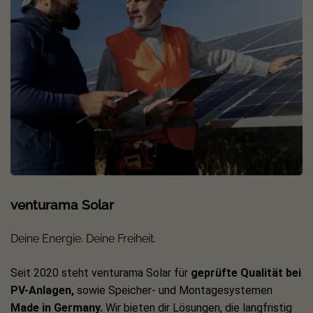
für die Nutzung von Balkonkraftwerken geeignet, können
Sie bis zu vier Module an den Speicher anschließen. Die
Batterie ist modular erweiterbar, sodass Sie die Kapazität
bei Bedarf von 2.048 Wh auf bis zu 8.192Wh erweitern
können. Ausgestattet mit einer LiFePO4-Batterie setzt
Growatt mit dem NOAH 2000 auf eine langjährige
Nutzungsdauer mit bis zu 6.000 Ladezyklen.
ShinePhone-App: Einrichtung deines Balkonkraftwerks
Bevor du mit der Stromgewinnung starten kannst, gilt es
deine neuen Geräte zu installieren. Das kannst du bequem
venturama Solar
per Smartphone oder Tablet vornehmen. Mit der
ShinePhone-App von Growatt überwachst und steuerst du
Deine Energie. Deine Freiheit.
die Leistung deiner Photovoltaikanlage.
Seit 2020 steht venturama Solar für
geprüfte Qualität bei
Während der Einrichtung mit der ShinePhone-App wirst du
PV-Anlagen,
sowie Speicher- und Montagesystemen
nach deinem Growatt Installationscode gefragt. Der
Made in Germany.
Wir bieten dir Lösungen, die langfristig