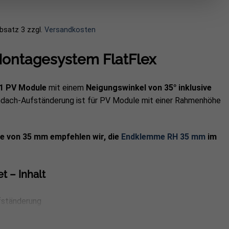
Absatz 3
zzgl.
Versandkosten
ontagesystem FlatFlex
1 PV Module
mit einem
Neigungswinkel von 35°
inklusive
chdach-Aufständerung ist für PV Module mit einer Rahmenhöhe
e von 35 mm empfehlen wir, die
Endklemme RH 35 mm
im
t – Inhalt
fständerung
z 110x110mm, je 3 Stück