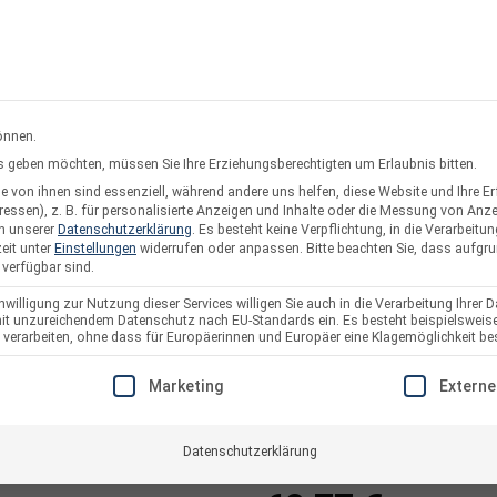
rsand oder Abholung
Service & Suppo
önnen.
ces geben möchten, müssen Sie Ihre Erziehungsberechtigten um Erlaubnis bitten.
 von ihnen sind essenziell, während andere uns helfen, diese Website und Ihre E
twerke
Solarzaun & Fassade
Unterkonstruktion
Pl
essen), z. B. für personalisierte Anzeigen und Inhalte oder die Messung von Anz
in unserer
Datenschutzerklärung
.
Es besteht keine Verpflichtung, in die Verarbeitun
eit unter
Einstellungen
widerrufen oder anpassen.
Bitte beachten Sie, dass aufgr
 verfügbar sind.
willigung zur Nutzung dieser Services willigen Sie auch in die Verarbeitung Ihrer D
 mit unzureichendem Datenschutz nach EU-Standards ein. Es besteht beispielsweise
FlatFlex – Flach
arbeiten, ohne dass für Europäerinnen und Europäer eine Klagemöglichkeit bes
Modul 35° Süd-A
E EINE EINWILLIGUNG ERTEILT WERDEN KANN. DIE ERSTE S
Marketing
Externe
Artikelnummer:
3137
Datenschutzerklärung