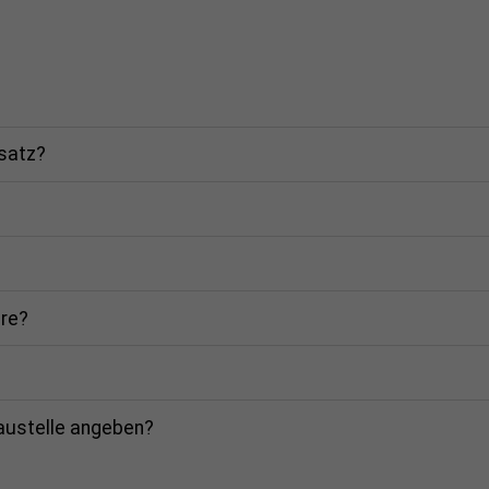
rsatz?
are?
Baustelle angeben?