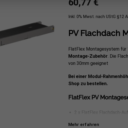
60,77
€
Inkl. 0% Mwst. nach UStG §12 
PV Flachdach M
FlatFlex Montagesystem für
Montage-Zubehör
. Die Fla
von 30mm geeignet
Bei einer Modul-Rahmenhöh
Shop zu bestellen.
FlatFlex PV Montagese
2 x FlatFlex Flachdach-Au
2 x FlatFlex Bautenschut
Mehr erfahren