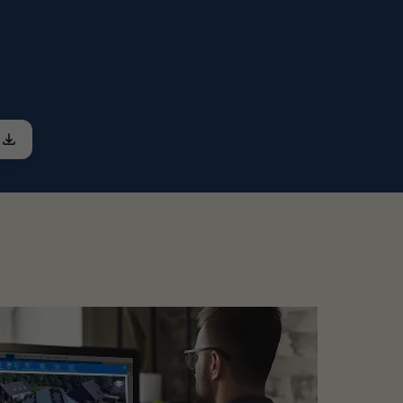
onstruktion Aufständerung
.
e Balkonkraftwerke mit PV Modulen und
s.