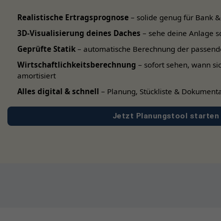
Neigungswinkel FlatFlex
Realistische Ertragsprognose
– solide genug für Bank &
20°
3D-Visualisierung deines Daches
– sehe deine Anlage s
15°
Geprüfte Statik
– automatische Berechnung der passend
10°
Wirtschaftlichkeitsberechnung
– sofort sehen, wann si
amortisiert
Alles digital & schnell
– Planung, Stückliste & Dokumenta
Jetzt Planungstool starten