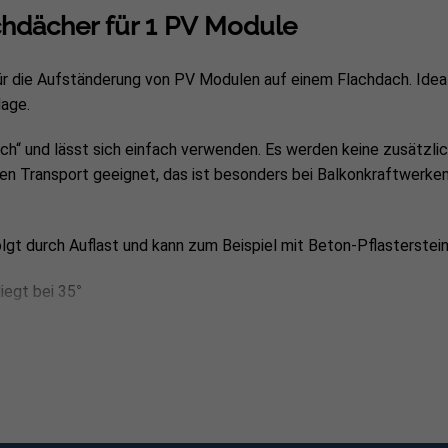
Grundfläche aufgebaut (Lx
chdächer für 1 PV Module
für die Aufständerung von PV Modulen auf einem Flachdach. Ideal
age.
ch“ und lässt sich einfach verwenden. Es werden keine zusätzl
den Transport geeignet, das ist besonders bei Balkonkraftwerken
lgt durch Auflast und kann zum Beispiel mit Beton-Pflasterstei
iegt bei 35°
iehe Bild mit Anwendungsbeispiel.
beinhaltet:
ng