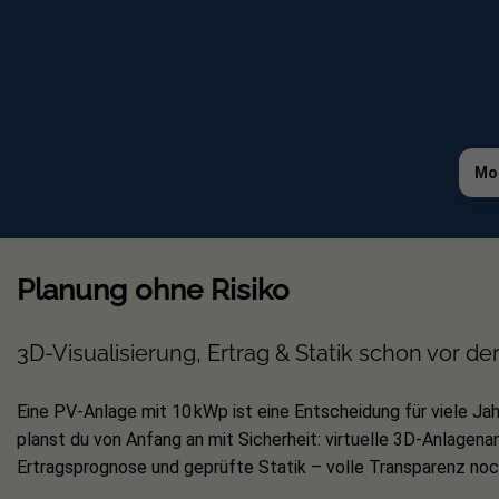
2 x FlatFlex Bautenschutz, 110x110
4 x Zylinderkopfschraube 45 mm
4 x Endklemme 30 mm
Das Set kann durch einzelne Teile erw
Mo
PV Module, Wechselrichter, Kabel und P
Wechselrichtern finden Sie bei uns unte
Planung ohne Risiko
Die Schnittkanten der Klemmen sind unbearbeit
Montagehinweis: Aufbauhöhe
3D-Visualisierung, Ertrag & Statik schon vor de
Je nach Neigungswinkel der FlatFlex Au
Eine PV-Anlage mit 10 kWp ist eine Entscheidung für viele Jah
planst du von Anfang an mit Sicherheit: virtuelle 3D-Anlagenan
In der Übersicht findest du die Modulh
Ertragsprognose und geprüfte Statik – volle Transparenz noch