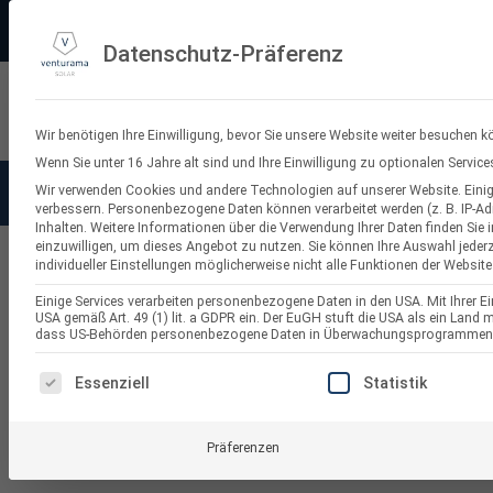
Zum
PV-3D-Planungstool
Made in Germany
11.000+ Bewertungen
Ve
Inhalt
Datenschutz-Präferenz
springen
Suchen
nach:
Wir benötigen Ihre Einwilligung, bevor Sie unsere Website weiter besuchen k
Wenn Sie unter 16 Jahre alt sind und Ihre Einwilligung zu optionalen Servi
Wir verwenden Cookies und andere Technologien auf unserer Website. Einige
Solaranlagen
Balkonkraf
verbessern.
Personenbezogene Daten können verarbeitet werden (z. B. IP-Adr
Inhalten.
Weitere Informationen über die Verwendung Ihrer Daten finden Sie 
einzuwilligen, um dieses Angebot zu nutzen.
Sie können Ihre Auswahl jederz
individueller Einstellungen möglicherweise nicht alle Funktionen der Website
PV Aufständerung Flachdach
Einige Services verarbeiten personenbezogene Daten in den USA. Mit Ihrer Ein
USA gemäß Art. 49 (1) lit. a GDPR ein. Der EuGH stuft die USA als ein Land
dass US-Behörden personenbezogene Daten in Überwachungsprogrammen ver
ES FOLGT EINE LISTE DER SERVICE-GRUPPEN, FÜR DI
Essenziell
Statistik
Präferenzen