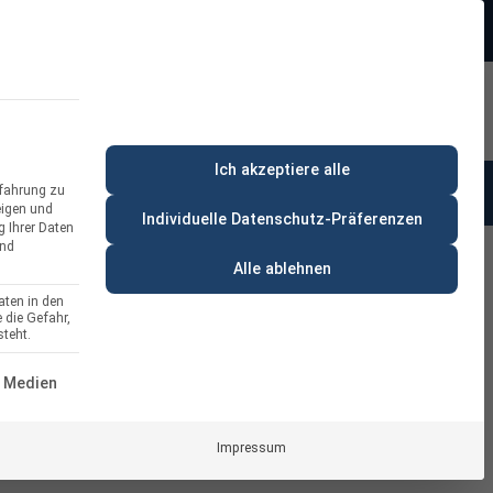
Beratung:
+49 (0) 64 64 37 19 5 - 0
rt
Privatkunde
Ich akzeptiere alle
rfahrung zu
anung & Beratung
% Deals
eigen und
Individuelle Datenschutz-Präferenzen
g Ihrer Daten
und
Alle ablehnen
aten in den
 die Gefahr,
dach-Aufständerung Set für 1 PV-
teht.
usrichtung
ERVICE-GRUPPE IST ESSENZIELL UND KANN NICHT ABGEWÄH
 Medien
Impressum