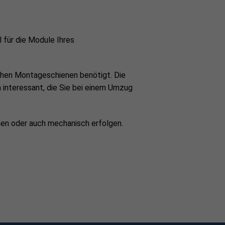
BxH): ~ 190 x 120 x 50 cm
 für die Module Ihres
ichen Montageschienen benötigt. Die
 interessant, die Sie bei einem Umzug
nen oder auch mechanisch erfolgen.