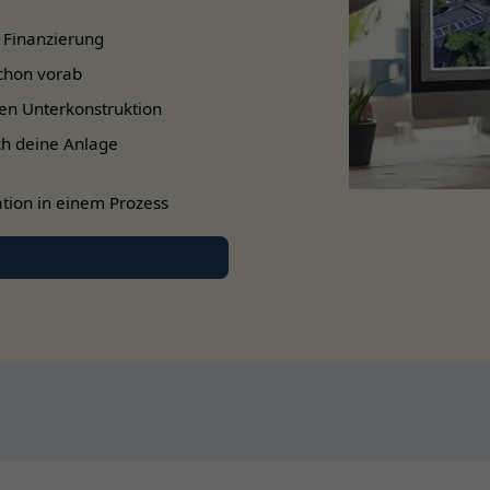
Modulhöhe (Oberkante)
 Finanzierung
Ca. 49 cm
chon vorab
Ca. 39 cm
en Unterkonstruktion
Ca. 29 cm
ch deine Anlage
tion in einem Prozess