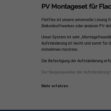
PV Montageset für Fla
FlatFlex ist unsere universelle Lösung 
Balkonkraftwerkes oder anderen PV-Anl
Unser System ist sehr „Montagefreundli
Aufständerung ist leicht und somit für 
mitnehmen möchten.
Die Befestigung der Aufständerung erfo
Der Neigungswinker der Aufständerung l
Die Montage der Module erfolgt quer, s
Mehr erfahren
Flachdach-Aufständerung Set 
2 x FlatFlex Flachdach-Aufständeru