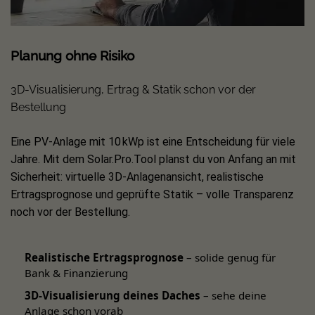
MIN 2500-4600TL-X/XH/XA
MOD 3-15KTL3-X/XH
Planung ohne Risiko
MID 17-22KTL3-X/XH
MID 25-40KTL3-X
3D-Visualisierung, Ertrag & Statik schon vor der
Bestellung
MAX 50-80KTL3 LV
MAX 100-125KTL3 LV
Eine PV-Anlage mit 10 kWp ist eine Entscheidung für viele
Jahre. Mit dem Solar.Pro.Tool planst du von Anfang an mit
SPH 3000-6000TL BL-UP
Sicherheit: virtuelle 3D-Anlagenansicht, realistische
SPH 4000-10000TL3 BH-UP
Ertragsprognose und geprüfte Statik – volle Transparenz
SPA 4000-10000TL3 BH-UP
noch vor der Bestellung.
Realistische Ertragsprognose
– solide genug für
Bank & Finanzierung
3D-Visualisierung deines Daches
– sehe deine
Anlage schon vorab