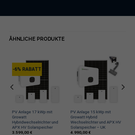
ÄHNLICHE PRODUKTE
-6% RABATT
PV Anlage 17 kWp mit
PV Anlage 15 kWp mit
–
Growatt
Growatt Hybrid
Hybridwechselrichter und
Wechselrichter und APX HV
APX HV Solarspeicher
Solarspeicher – UK
3.599,00
€
4.990,00
€