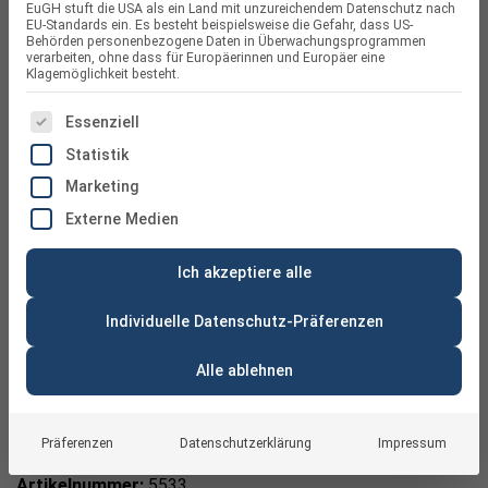
EuGH stuft die USA als ein Land mit unzureichendem Datenschutz nach
EU-Standards ein. Es besteht beispielsweise die Gefahr, dass US-
Behörden personenbezogene Daten in Überwachungsprogrammen
verarbeiten, ohne dass für Europäerinnen und Europäer eine
Klagemöglichkeit besteht.
ES FOLGT EINE LISTE DER SERVICE-GRUPPEN, FÜR DIE
Essenziell
Statistik
Marketing
Externe Medien
Ich akzeptiere alle
Individuelle Datenschutz-Präferenzen
Alle ablehnen
Growatt Shine RF Stick-X Datenlogger
Präferenzen
Datenschutzerklärung
Impressum
Artikelnummer:
5533