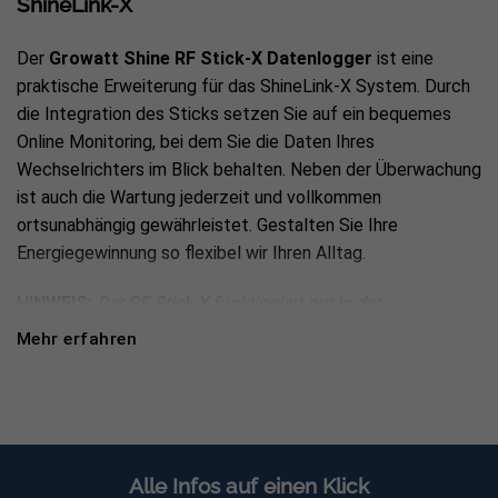
ShineLink-X
Der
Growatt Shine RF Stick-X Datenlogger
ist eine
praktische Erweiterung für das ShineLink-X System. Durch
die Integration des Sticks setzen Sie auf ein bequemes
Online Monitoring, bei dem Sie die Daten Ihres
Wechselrichters im Blick behalten. Neben der Überwachung
ist auch die Wartung jederzeit und vollkommen
ortsunabhängig gewährleistet. Gestalten Sie Ihre
Energiegewinnung so flexibel wir Ihren Alltag.
HINWEIS:
Der RF Stick X funktioniert nur in der
Kombination mit dem ShineLink X System und kann nicht
Mehr erfahren
unabhängig davon genutzt werden.
Kabellose & sichere Kommunikation
Speichern Sie Ihre Werte mit Hilfe des
Growatt Shine RF
Alle Infos auf einen Klick
Stick-X
problemlos für einen Monat, um selbst