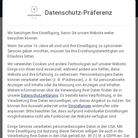
Zum
Beratung:
+49 (0) 64 64 37 19 5 - 0
Service & Support
Inhalt
Datenschutz-Präferenz
springen
Privatkunde
Wir benötigen Ihre Einwilligung, bevor Sie unsere Website weiter
besuchen können.
Suchen
Wenn Sie unter 16 Jahre alt sind und Ihre Einwilligung zu optionalen
Services geben möchten, müssen Sie Ihre Erziehungsberechtigten um
nach:
Erlaubnis bitten.
Wir verwenden Cookies und andere Technologien auf unserer Website.
Einige von ihnen sind essenziell, während andere uns helfen, diese
Website und Ihre Erfahrung zu verbessern.
Personenbezogene Daten
Growatt
können verarbeitet werden (z. B. IP-Adressen), z. B. für personalisierte
Anzeigen und Inhalte oder die Messung von Anzeigen und Inhalten.
Weitere Informationen über die Verwendung Ihrer Daten finden Sie in
unserer
Datenschutzerklärung
.
Es besteht keine Verpflichtung, in die
Verarbeitung Ihrer Daten einzuwilligen, um dieses Angebot zu nutzen.
Sie
können Ihre Auswahl jederzeit unter
Einstellungen
widerrufen oder
anpassen.
Bitte beachten Sie, dass aufgrund individueller Einstellungen
möglicherweise nicht alle Funktionen der Website verfügbar sind.
Einige Services verarbeiten personenbezogene Daten in den USA. Mit
Ihrer Einwilligung zur Nutzung dieser Services willigen Sie auch in die
Verarbeitung Ihrer Daten in den USA gemäß Art. 49 (1) lit. a GDPR ein. Der