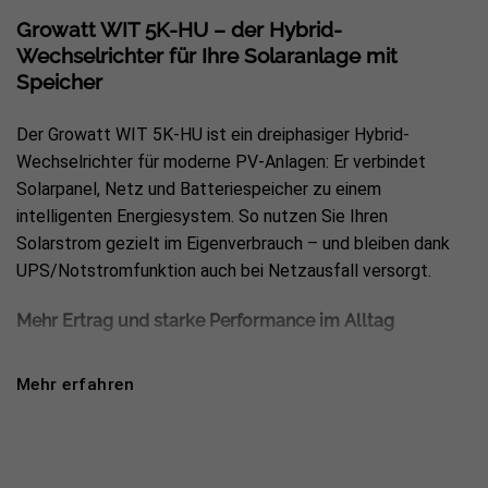
Growatt WIT 5K-HU – der Hybrid-
Wechselrichter für Ihre Solaranlage mit
Speicher
Der Growatt WIT 5K-HU ist ein dreiphasiger Hybrid-
Wechselrichter für moderne PV-Anlagen: Er verbindet
Solarpanel, Netz und Batteriespeicher zu einem
intelligenten Energiesystem. So nutzen Sie Ihren
Solarstrom gezielt im Eigenverbrauch – und bleiben dank
UPS/Notstromfunktion auch bei Netzausfall versorgt.
Mehr Ertrag und starke Performance im Alltag
DC/AC-Verhältnis bis 1,6 für leistungsstarke PV-
Mehr erfahren
Auslegung
100% unsymmetrische (Schieflast-)Abgabe – ideal bei
gemischten Hauslasten