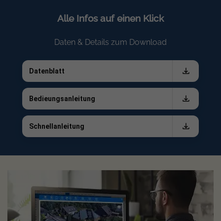
110% kontinuierliche AC-Überlastfähigkeit
Alle Infos auf einen Klick
Technik-Highlights: PV, Batterie, Backup
Daten & Details zum Download
Der WIT 5K-HU arbeitet mit Niedervolt-Batterien (48-V-
Systeme) und unterstützt sowohl Lithium-Ionen- als auch
Datenblatt
Blei-Säure-Speicher. In Kombination mit der Backup-
Funktion (UPS) und Black Start eignet sich der
Bedieungsanleitung
Wechselrichter optimal für eine PV-Anlage mit Speicher –
inklusive mehr Versorgungssicherheit.
Schnellanleitung
PV-Eingang: max. 1000 V, MPPT-Spannungsbereich
150–850 V
PV-Strings: 1 MPPT / 2 Strings
Batterie: 40–60 V (empf. 51,2 V), Kommunikation
RS485/CAN
Backup: Umschaltzeit On/Off-Grid ca. 10 ms