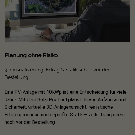
Installation & Anwendung (praxisnah)
Für die schnelle Montage sind klare Anschlussbereiche
vorgesehen (PV, Batterie, Netz, Last, GEN, PE). Der
Wechselrichter ist nach IP66 geschützt und damit für
Innen- und Außenmontage geeignet. Für die
Inbetriebnahme wird das korrekte Einschaltverfahren (PV
Planung ohne Risiko
→ Netz → Batterie) empfohlen.
3D-Visualisierung, Ertrag & Statik schon vor der
Kompatibilität & Erweiterung
Bestellung
Der WIT 5K-HU unterstützt Generator-Eingang sowie
Eine PV-Anlage mit 10 kWp ist eine Entscheidung für viele
Smart-Load-Steuerung – ideal, um zusätzliche Verbraucher
Jahre. Mit dem Solar.Pro.Tool planst du von Anfang an mit
oder ein Backup-Aggregat intelligent einzubinden. Über
Sicherheit: virtuelle 3D-Anlagenansicht, realistische
RS485/USB und optionale WiFi/LAN-Anbindung ist zudem
Ertragsprognose und geprüfte Statik – volle Transparenz
Monitoring per App möglich.
noch vor der Bestellung.
Umwelt- & Kostenvorteile