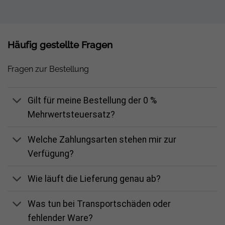
AC-Nennleistung: 5.000 W
Max. AC-Scheinleistung: 5.500 VA
Netzanschluss: 3-phasig (3P3W+PE / 3P4W+PE je nach
Häufig gestellte Fragen
Netztyp)
Fragen zur Bestellung
PV-Leistung (empf., STC): 8.000 W
Max. PV-Spannung: 1.000 V
Gilt für meine Bestellung der 0 %
MPPT: 1 Tracker / 2 Strings
Mehrwertsteuersatz?
Batteriespannungsbereich: 40–60 V
Welche Zahlungsarten stehen mir zur
Max. Lade-/Entladestrom: 125 A
Verfügung?
Umschaltzeit Netz/Insel: ca. 10 ms
Schutzklasse: IP66
Wie läuft die Lieferung genau ab?
Kühlung: Smart Air Cooling
Was tun bei Transportschäden oder
fehlender Ware?
Fazit: Der Growatt WIT 5K-HU ist die ideale Schaltzentrale