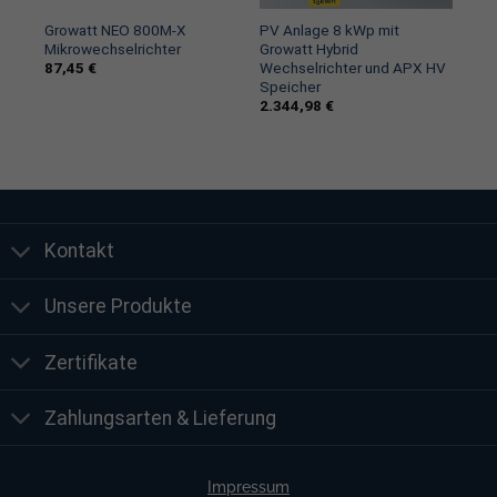
 BP
Growatt NEO 800M-X
PV Anlage 8 kWp mit
ter
Mikrowechselrichter
Growatt Hybrid
87,45
€
Wechselrichter und APX HV
Speicher
2.344,98
€
Kontakt
Unsere Produkte
Zertifikate
Zahlungsarten & Lieferung
Impressum