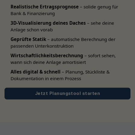
Realistische Ertragsprognose
– solide genug für
Bank & Finanzierung
Mit einer Solaranlage und Batteriespeicher erhöhen Sie Ihre
Eigenverbrauchsquote, reduzieren Netzbezug und
3D-Visualisierung deines Daches
– sehe deine
Anlage schon vorab
schützen sich besser vor steigenden Stromkosten.
Gleichzeitig steigern Sie die Unabhängigkeit Ihres
Geprüfte Statik
– automatische Berechnung der
Haushalts – ein echtes Plus an Planbarkeit und Sicherheit.
passenden Unterkonstruktion
Wirtschaftlichkeitsberechnung
– sofort sehen,
Lieferumfang (typisch laut Dokumentation)
wann sich deine Anlage amortisiert
Alles digital & schnell
– Planung, Stückliste &
Hybrid-Wechselrichter Growatt WIT 5K-HU
Dokumentation in einem Prozess
Wandmontage-Set
Jetzt Planungstool starten
Anschlusszubehör (u. a. PV-Stecker, Batterie-
Anschlussklemmen)
Kurzanleitung & Bedienungsunterlagen
Technische Daten (Auszug)