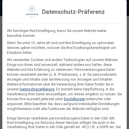
Zum
Beratung:
+49 (0) 64 64 37 19 5 - 0
Service & Support
Inhalt
Datenschutz-Präferenz
springen
Privatkunde
Wir benötigen Ihre Einwilligung, bevor Sie unsere Website weiter
besuchen können.
Suchen
Wenn Sie unter 16 Jahre alt sind und Ihre Einwilligung zu optionalen
Services geben möchten, müssen Sie Ihre Erziehungsberechtigten um
nach:
Erlaubnis bitten.
Wir verwenden Cookies und andere Technologien auf unserer Website.
Einige von ihnen sind essenziell, während andere uns helfen, diese
Website und Ihre Erfahrung zu verbessern.
Personenbezogene Daten
Growatt
können verarbeitet werden (z. B. IP-Adressen), z. B. für personalisierte
Anzeigen und Inhalte oder die Messung von Anzeigen und Inhalten.
Weitere Informationen über die Verwendung Ihrer Daten finden Sie in
unserer
Datenschutzerklärung
.
Es besteht keine Verpflichtung, in die
Verarbeitung Ihrer Daten einzuwilligen, um dieses Angebot zu nutzen.
Sie
können Ihre Auswahl jederzeit unter
Einstellungen
widerrufen oder
anpassen.
Bitte beachten Sie, dass aufgrund individueller Einstellungen
möglicherweise nicht alle Funktionen der Website verfügbar sind.
Einige Services verarbeiten personenbezogene Daten in den USA. Mit
Ihrer Einwilligung zur Nutzung dieser Services willigen Sie auch in die
Verarbeitung Ihrer Daten in den USA gemäß Art. 49 (1) lit. a GDPR ein. Der