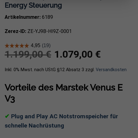
Energy Steuerung
Artikelnummer:
6189
Zerez-ID:
ZE-YJ9B-HI9Z-0001
Ursprünglicher
Aktueller
1.199,00
€
1.079,00
€
Preis
Preis
war:
ist:
1.199,00 €
1.079,00 €.
Inkl. 0% Mwst. nach UStG §12 Absatz 3
zzgl.
Versandkosten
Vorteile des Marstek Venus E
V3
✔
Plug and Play AC Notstromspeicher für
schnelle Nachrüstung