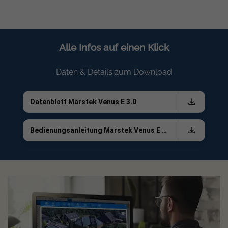
Lebensdauer
KI Optimierung zur Reduzierung von
Strombezugskosten
Alle Infos auf einen Klick
Plug and Play Installation ohne Eingriff in bestehende
PV Technik
Daten & Details zum Download
Kompatibel mit einphasigen Systemen und Smart Meter
Anbindung
Datenblatt Marstek Venus E 3.0
Technische Daten
Bedienungsanleitung Marstek Venus E 3.0
EIGENSCHAFT
WERT
Batteriekapazität
5.12 kWh
Batterietyp
LiFePO4
Nennspannung Batterie
51.2 V DC
Zyklenlebensdauer
> 6000 bei 25 °C