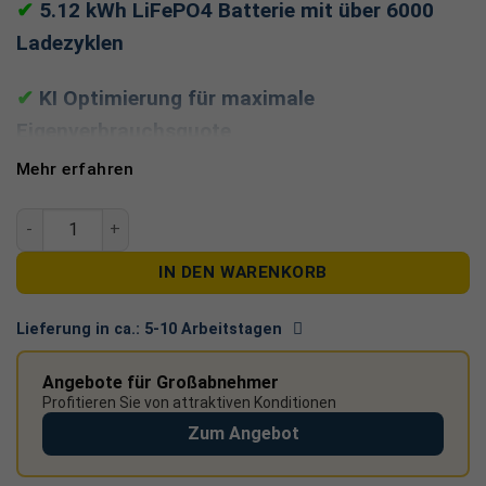
✔
5.12 kWh LiFePO4 Batterie mit über 6000
Ladezyklen
✔
KI Optimierung für maximale
Eigenverbrauchsquote
Mehr erfahren
✔
2.5 kVA Notstromleistung für
Haushaltsverbraucher
Marstek Venus E Gen 3.0 – 5,12 kWh AC-Solarstromspeicher
✔
Kompatibel mit allen PV Systemen und
IN DEN WARENKORB
Smart Metern
Lieferung in ca.:
5-10 Arbeitstagen
Marstek Venus E V3 bietet eine kompakte, stabile und
Angebote für Großabnehmer
hochwertige Lösung für Ihr
Notstromspeicher
. Jetzt
Profitieren Sie von attraktiven Konditionen
starten und Ihre Anlage professionell erweitern!
Zum Angebot