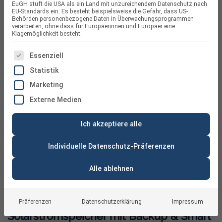
EuGH stuft die USA als ein Land mit unzureichendem Datenschutz nach
EU-Standards ein. Es besteht beispielsweise die Gefahr, dass US-
Behörden personenbezogene Daten in Überwachungsprogrammen
verarbeiten, ohne dass für Europäerinnen und Europäer eine
Klagemöglichkeit besteht.
ES FOLGT EINE LISTE DER SERVICE-GRUPPEN, FÜR DIE
Essenziell
Statistik
Marketing
Externe Medien
Ich akzeptiere alle
Individuelle Datenschutz-Präferenzen
Alle ablehnen
Marstek Venus E Gen 3.0 – 5,12 kWh AC-
Präferenzen
Datenschutzerklärung
Impressum
Solarstromspeicher mit Backup & Smart