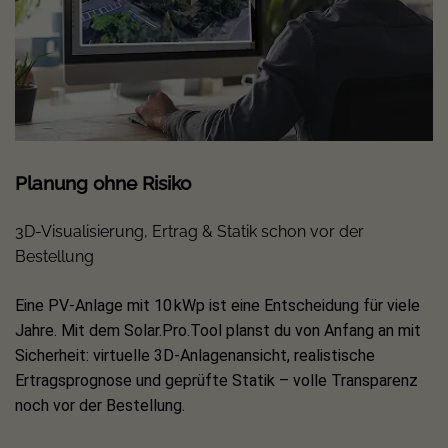
Entladetiefe
90 %
Nennleistung On Grid
2.5 kVA
Notstromleistung Off Grid
2.5 kVA
Max. Scheinleistung Backup
3.5 kVA für 10 s
AC Netzspannung
230 V
Netzfrequenz
50 Hz
Planung ohne Risiko
Wirkungsgrad Batterie zu AC
> 93.5 %
3D-Visualisierung, Ertrag & Statik schon vor der
Schutzart
IP55
Bestellung
Betriebstemperatur
−20 °C bis +55 °C
Abmessungen
480 × 153 × 624 mm
Eine PV-Anlage mit 10 kWp ist eine Entscheidung für viele
Jahre. Mit dem Solar.Pro.Tool planst du von Anfang an mit
Gewicht
ca. 60 kg
Sicherheit: virtuelle 3D-Anlagenansicht, realistische
Kommunikation
LAN WiFi Bluetooth RS485
Ertragsprognose und geprüfte Statik – volle Transparenz
noch vor der Bestellung.
Lieferumfang