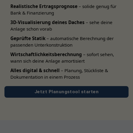
Marstek Venus E V3 Batteriesystem
Realistische Ertragsprognose
– solide genug für
Bank & Finanzierung
AC Anschlusskabel
3D-Visualisierung deines Daches
– sehe deine
Haushaltssteckdose Euro
Anlage schon vorab
Integriertes LED Display
Geprüfte Statik
– automatische Berechnung der
passenden Unterkonstruktion
Bedienungsanleitung
Wirtschaftlichkeitsberechnung
– sofort sehen,
Übersicht
wann sich deine Anlage amortisiert
Alles digital & schnell
– Planung, Stückliste &
Der Marstek Venus E V3 überzeugt als leistungsstarker
Dokumentation in einem Prozess
Notstromspeicher
für anspruchsvolle PV Betreiber. Durch
KI gestützte Steuerung, hohe Effizienz und einfache
Jetzt Planungstool starten
Integration eignet er sich ideal zur Senkung von
Stromkosten und Erhöhung der Versorgungssicherheit.