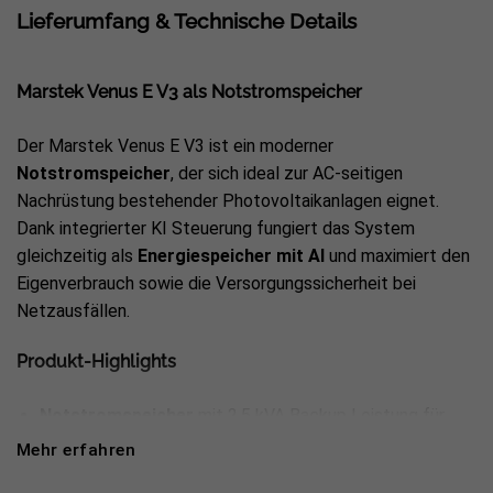
Lieferumfang & Technische Details
Marstek Venus E V3 als Notstromspeicher
Der Marstek Venus E V3 ist ein moderner
Notstromspeicher
, der sich ideal zur AC-seitigen
Nachrüstung bestehender Photovoltaikanlagen eignet.
Dank integrierter KI Steuerung fungiert das System
gleichzeitig als
Energiespeicher mit AI
und maximiert den
Eigenverbrauch sowie die Versorgungssicherheit bei
Netzausfällen.
Produkt-Highlights
Notstromspeicher
mit 2.5 kVA Backup Leistung für
Haushaltsverbraucher
Mehr erfahren
5.12 kWh LiFePO4 Batteriesystem mit über 6000 Zyklen