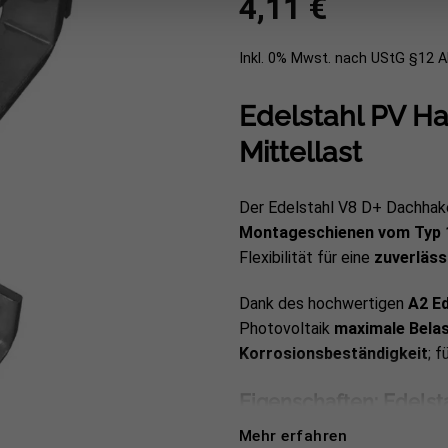
4,11
€
Inkl. 0% Mwst. nach UStG §12 
Edelstahl PV Ha
Mittellast
Der Edelstahl V8 D+ Dachhak
Montageschienen vom Typ 1
Flexibilität für eine
zuverläss
Dank des hochwertigen
A2 Ed
Photovoltaik
maximale Bela
Korrosionsbeständigkeit
; 
Eigenschaften: Edelst
MT117 – Mittellast
Mehr erfahren