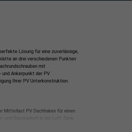
Außenmaß), 123 mm inkl. oberer Winkel
nen Dachhaken – Eine VPE (Karton) enthält 20 Stück –
perfekte Lösung für eine zuverlässige,
platte an drei verschiedenen Punkten
Flachrundschrauben mit
s- und Ankerpunkt der PV
igung Ihrer PV Unterkonstruktion.
er Mittellast PV Dachhaken für einen
z- und Säuregehalt in der Luft. Dank
erlässig Belastungen im