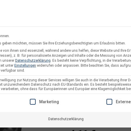
rsand oder Abholung
Service & Suppo
önnen.
ces geben möchten, müssen Sie Ihre Erziehungsberechtigten um Erlaubnis bitten.
 von ihnen sind essenziell, während andere uns helfen, diese Website und Ihre E
twerke
Solarzaun & Fassade
Unterkonstruktion
Pl
essen), z. B. für personalisierte Anzeigen und Inhalte oder die Messung von Anz
in unserer
Datenschutzerklärung
.
Es besteht keine Verpflichtung, in die Verarbeitun
eit unter
Einstellungen
widerrufen oder anpassen.
Bitte beachten Sie, dass aufgr
 verfügbar sind.
willigung zur Nutzung dieser Services willigen Sie auch in die Verarbeitung Ihrer D
 mit unzureichendem Datenschutz nach EU-Standards ein. Es besteht beispielsweise
V8 D+ Dachhaken
arbeiten, ohne dass für Europäerinnen und Europäer eine Klagemöglichkeit bes
MT117 Mittellast
E EINE EINWILLIGUNG ERTEILT WERDEN KANN. DIE ERSTE S
Marketing
Externe
Artikelnummer:
1370857
Datenschutzerklärung