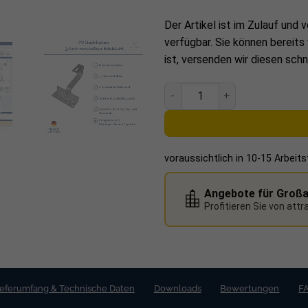
Der Artikel ist im Zulauf und v
Material: A2 Edelstahl 1.4
verfügbar. Sie können bereits
Dachhaken-Kategorie: Mitt
ist, versenden wir diesen schn
Dachart: Schräg- und Stei
V8 D+ Dachhaken 3-fach verst
Ziegeltyp: Formziegel, Da
Materialstärke Bügel: 6 m
Materialstärke oberer Win
voraussichtlich in 10-15 Arbeit
Höhenverstellbarkeit Mitte
Höhenverstellbarkeit ober
Angebote für Groß
Profitieren Sie von att
Maße Fußbohrungen: Ø 9 
Gewicht: 0,790 kg
Maße Grundplatte (L x B x
Gesamtmaße (L x B x H): 
ieferumfang & Technische Daten
Downloads
Bewertungen
F