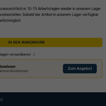
oraussichtlich in
10-15 Arbeitstagen
wieder in unserem Lager
016; Korrosionsbeständigkeitsklasse I
 vorbestellen. Sobald der Artikel in unserem Lager verfügbar
ellast
ellstmöglich.
ldach ab 20° Dachneigung
ellbar Edelstahl MT117 Mittellast Menge
chpfannen und Dachsteine
m
IN DEN WARENKORB
kel: 5 mm
stagen versandbereit
lteil (Bügel): 13 mm
er Winkel: 20 mm
abnehmer
Zum Angebot
raktiven Konditionen
mm
 H): 55 x 140 x 5 mm
172 x 140 x 115-153 mm
AQ