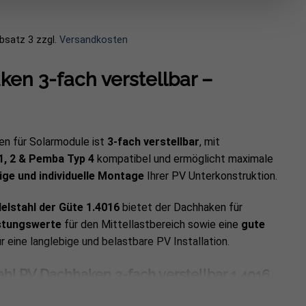
Absatz 3
zzgl.
Versandkosten
ken 3-fach verstellbar –
en für Solarmodule ist
3-fach verstellbar
, mit
, 2 & Pemba Typ 4
kompatibel und ermöglicht maximale
ige und individuelle Montage
Ihrer PV Unterkonstruktion.
elstahl der Güte 1.4016
bietet der Dachhaken für
stungswerte
für den Mittellastbereich sowie eine
gute
für eine langlebige und belastbare PV Installation.
ahl PV Dachhaken 3-fach verstellbar 1.4016