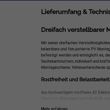
Lieferumfang & Technis
Dreifach verstellbarer 
Mit seiner dreifachen Verstellmöglichke
belastbare und fein justierte PV Montag
befestigt werden und ermöglicht es, di
Sechskantmuttern, individuell und kraf
Montageschiene, Höhenunterschiede opti
Rostfreiheit und Belastbarkeit
Aus hochwertigem rostfreien A2 Edelstah
Einsatz im Binnenland und außerhalb von
seines verstärkten Bügels, mit einer Ma
Mehr erfahren