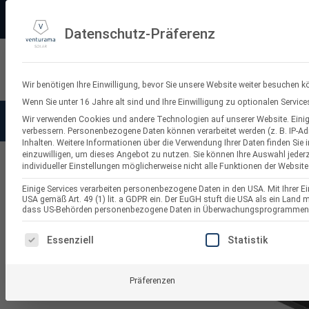
Zum
PV-3D-Planungstool
Made in Germany
11.000+ Bewertungen
Ve
Inhalt
Datenschutz-Präferenz
springen
Suchen
nach:
Wir benötigen Ihre Einwilligung, bevor Sie unsere Website weiter besuchen k
Wenn Sie unter 16 Jahre alt sind und Ihre Einwilligung zu optionalen Servi
Wir verwenden Cookies und andere Technologien auf unserer Website. Einige
Solaranlagen
Balkonkraf
verbessern.
Personenbezogene Daten können verarbeitet werden (z. B. IP-Adr
Inhalten.
Weitere Informationen über die Verwendung Ihrer Daten finden Sie 
einzuwilligen, um dieses Angebot zu nutzen.
Sie können Ihre Auswahl jederz
individueller Einstellungen möglicherweise nicht alle Funktionen der Website
PV Unterkonstruktionen und Befestigungen
Einige Services verarbeiten personenbezogene Daten in den USA. Mit Ihrer Ein
USA gemäß Art. 49 (1) lit. a GDPR ein. Der EuGH stuft die USA als ein Land
dass US-Behörden personenbezogene Daten in Überwachungsprogrammen ver
ES FOLGT EINE LISTE DER SERVICE-GRUPPEN, FÜR DI
Essenziell
Statistik
Präferenzen