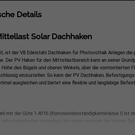
Steglänge: 117 mm Bügel (
che Details
Der Verkaufspreis gilt für ei
Einzelkauf möglich.
Mittellast Solar Dachhaken
it, ist der V8 Edelstahl Dachhaken für Photovoltaik Anlagen die 
e. Der PV Haken für den Mittellastbereich kann an seiner Grund
e Höhe des Bügels und oberen Winkels, über die vormontierten 
tschlüssig einzustellen. So kann der PV Dachhaken, Befestigung
mal ausgleichen und bietet eine flexible und langlebige Befest
l mit der Güte 1.4016 (Korrosionsbeständigkeitsklasse I) ist d
 Industriegebieten ausgelegt; bei einem geringen bis keinem Sal
terialstärke von 6 mm, kann der Dachhaken für Photovoltaik zuv