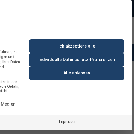
Beratung:
+49 (0) 64 64 37 19 5 - 0
rt
Privatkunde
Ich akzeptiere alle
rfahrung zu
anung & Beratung
% Deals
eigen und
Individuelle Datenschutz-Präferenzen
g Ihrer Daten
und
Alle ablehnen
aten in den
 die Gefahr,
 3-fach verstellbar Edelstahl
teht.
ERVICE-GRUPPE IST ESSENZIELL UND KANN NICHT ABGEWÄH
 Medien
Impressum