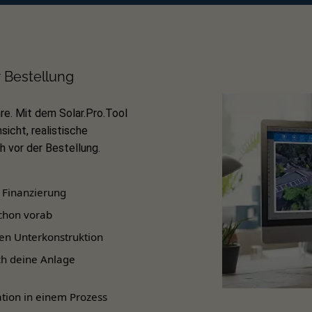
st das passende Zubehör für Modulrahmenhöhen von 30 mm berei
ler Ausrichtung. Das Montageset lässt sich flexibel erweitern, s
dule anpassen können.
r Bestellung
re. Mit dem Solar.Pro.Tool
sicht, realistische
dach
 vor der Bestellung.
inander
 Finanzierung
chon vorab
höhe von 30 mm
en Unterkonstruktion
ch deine Anlage
 T66
tion in einem Prozess