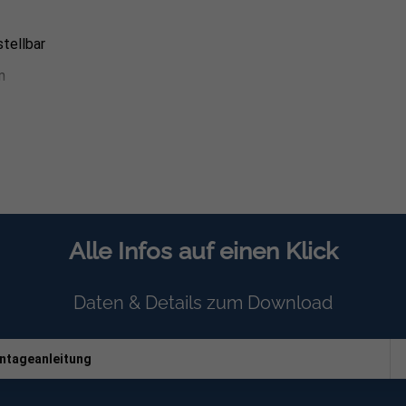
tellbar
m
00 mm in schwarz
warz
Alle Infos auf einen Klick
schwarz
rd
Daten & Details zum Download
errzahnmuttern zur Befestigung des Wechselrichters an der 
ntageanleitung