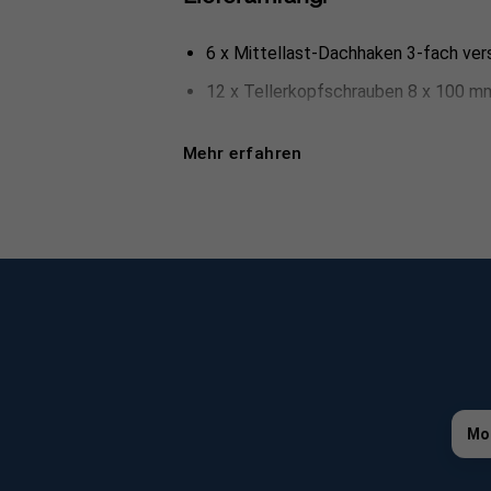
6 x Mittellast-Dachhaken 3-fach vers
12 x Tellerkopfschrauben 8 x 100 m
4 x Montageschiene Typ 2 Duro 1.2
Mehr erfahren
6 x Hammerkopfschrauben M10
6 x Sechskantsperrzahnmutter M10
2 x Sechskantsperrzahnmutter M8
4 x Endklemme-Klick System in sch
2 x Mittelklemmen-Klick-System in 
4 x Schienenverbinder Typ-1 Standa
4 x Endkappen schwarz
2 x Hammerkopfschrauben und 2 x Sp
Mo
Montageset mit Zubehör