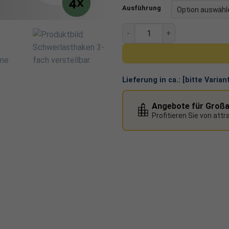
Ziegeldächern mit stimmig
Ausführung
typische Anwendungen im 
Montageset BlackLine Schrä
Lieferung in ca.:
[bitte Varia
Angebote für Groß
Profitieren Sie von att