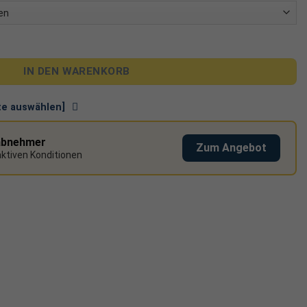
er Optik, vollständigem Lieferumfang und guter Eignung für
Binnenland.
Ausführliche Einschätzung im Produkttext.
gdach für 2 Module Menge
IN DEN WARENKORB
nte auswählen]
abnehmer
Zum Angebot
raktiven Konditionen