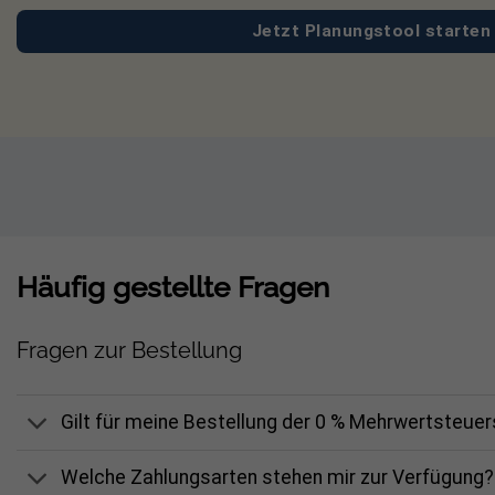
Jetzt Planungstool starten
Modulbefestigung: Mittel-/ Endkle
Bitte beachten:
Solarmodule, Wechselri
Modulrahmenhöhe von 30 mm überschrit
*Die Schnittkanten der Klemmen sind unbearbeitet
Häufig gestellte Fragen
EXPERTENEINSCHÄTZUNG
Produktbewertung /
Fragen zur Bestellung
Kurzbewertung:
Das Montageset Bl
Ziegeldächer, insbesondere Frankf
Gilt für meine Bestellung der 0 % Mehrwertsteue
und lassen sich gut vorbereiten; di
erfordert sichere Absturzmaßnahm
Welche Zahlungsarten stehen mir zur Verfügung?