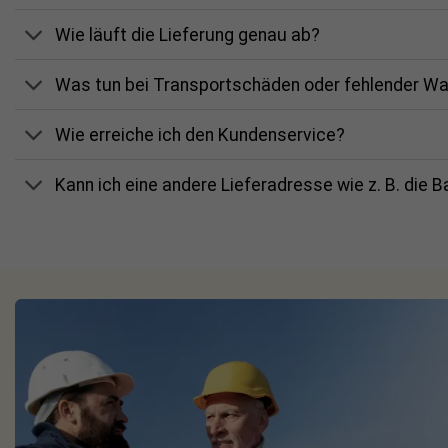
Zusammenfassung
Wie läuft die Lieferung genau ab?
Das Set kombiniert schwarze Durot
Was tun bei Transportschäden oder fehlender W
Endklemmen zu einem vollständigen
schwarzen Modulen und sorgt für ei
Wie erreiche ich den Kundenservice?
Binnenland und für Anforderungen b
Dachziegel und Dachhakengeomet
Kann ich eine andere Lieferadresse wie z. B. die 
Vorteile
Komplettes Montageset für z
Schienen, Verbinder, Dachhak
Endklemmen
Einheitliches schwarzes Ersch
dezente Optik mit schwarze