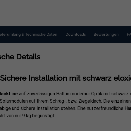
ieferumfang & Technische Daten
Downloads
Bewertungen
F
che Details
ichere Installation mit schwarz eloxi
lackLine
auf zuverlässigen Halt in moderner Optik mit schwarz e
wei Solarmodulen auf Ihrem Schräg-, bzw. Ziegeldach. Die einzel
ebige und sichere Installation stehen. Eine nutzerfreundliche H
t von nur 9 kg begünstigt.