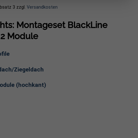
Absatz 3
zzgl.
Versandkosten
ghts: Montageset BlackLine
 2 Module
file
ach/Ziegeldach
odule (hochkant)
rauben, Montageschienen & Co.
arzes Montageset für zwei PV-Module auf Schräg- und