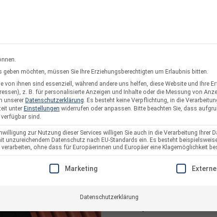
rsand oder Abholung
Service & Suppo
önnen.
ces geben möchten, müssen Sie Ihre Erziehungsberechtigten um Erlaubnis bitten.
 von ihnen sind essenziell, während andere uns helfen, diese Website und Ihre E
twerke
Solarzaun & Fassade
Unterkonstruktion
Pl
essen), z. B. für personalisierte Anzeigen und Inhalte oder die Messung von Anz
in unserer
Datenschutzerklärung
.
Es besteht keine Verpflichtung, in die Verarbeitun
eit unter
Einstellungen
widerrufen oder anpassen.
Bitte beachten Sie, dass aufgr
 verfügbar sind.
willigung zur Nutzung dieser Services willigen Sie auch in die Verarbeitung Ihrer D
 mit unzureichendem Datenschutz nach EU-Standards ein. Es besteht beispielsweise
Montageset Blac
arbeiten, ohne dass für Europäerinnen und Europäer eine Klagemöglichkeit bes
E EINE EINWILLIGUNG ERTEILT WERDEN KANN. DIE ERSTE S
Artikelnummer:
16927
Marketing
Externe
Datenschutzerklärung
105,99
€