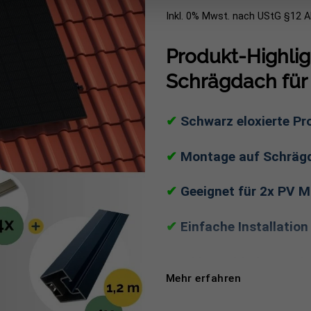
Inkl. 0% Mwst. nach UStG §12 
Produkt-Highli
Schrägdach für
✔
Schwarz eloxierte Pro
✔
Montage auf Schrägd
✔
Geeignet für 2x PV M
✔
Einfache Installation
✔
Inkl. Dachhaken, Sch
Mehr erfahren
Expertenbewertung:
Schw