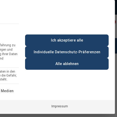
Beratung:
+49 (0) 64 64 37 19 5 - 0
rt
Privatkunde
Ich akzeptiere alle
rfahrung zu
anung & Beratung
% Deals
eigen und
Individuelle Datenschutz-Präferenzen
g Ihrer Daten
und
Alle ablehnen
aten in den
 die Gefahr,
kLine Schrägdach für 2 Module
teht.
ERVICE-GRUPPE IST ESSENZIELL UND KANN NICHT ABGEWÄH
 Medien
Impressum