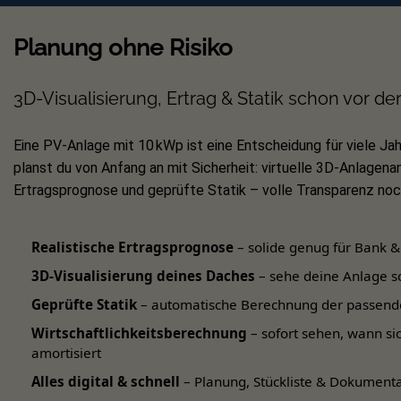
Planung ohne Risiko
Im Lieferumfang der
BlackLine-Serie
i
Panels einfach nebeneinander in vertika
gewünschte Anzahl der Photovoltaikmo
3D-Visualisierung, Ertrag & Statik schon vor de
Technische Details:
Eine PV-Anlage mit 10 kWp ist eine Entscheidung für viele Jah
planst du von Anfang an mit Sicherheit: virtuelle 3D-Anlagenan
Montageset für Schrägdach/Ziegel
Ertragsprognose und geprüfte Statik – volle Transparenz noch
Für 2 x PV-Module
Modulausrichtung: Hochkant, nebene
Realistische Ertragsprognose
– solide genug für Bank &
Schwarze/eloxierte Profile*
3D-Visualisierung deines Daches
– sehe deine Anlage s
Inkl. Zubehör für eine Modulrahmen
Geprüfte Statik
– automatische Berechnung der passend
Wirtschaftlichkeitsberechnung
– sofort sehen, wann si
Montageschiene: Typ-2 Standard
amortisiert
Werkstoff: Aluminium EN AW – 6063
Alles digital & schnell
– Planung, Stückliste & Dokumenta
Gesamtgewicht Set: 9 kg