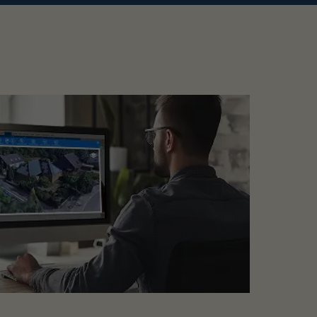
ts enthalten. Montiert werden die
odass Sie die Menge unkompliziert an die