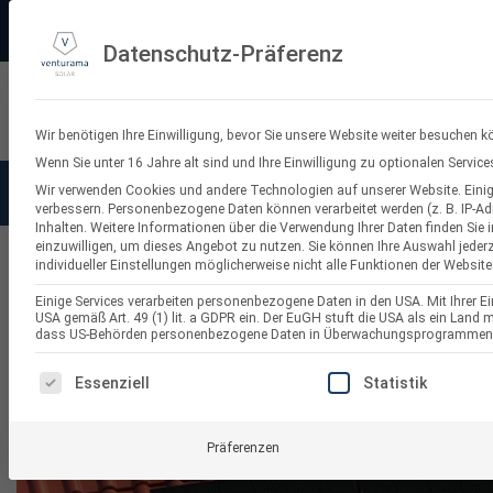
Zum
PV-3D-Planungstool
Made in Germany
11.000+ Bewertungen
Ve
Inhalt
Datenschutz-Präferenz
springen
Suchen
nach:
Wir benötigen Ihre Einwilligung, bevor Sie unsere Website weiter besuchen k
Wenn Sie unter 16 Jahre alt sind und Ihre Einwilligung zu optionalen Servi
Wir verwenden Cookies und andere Technologien auf unserer Website. Einige
Solaranlagen
Balkonkraf
verbessern.
Personenbezogene Daten können verarbeitet werden (z. B. IP-Adr
Inhalten.
Weitere Informationen über die Verwendung Ihrer Daten finden Sie 
einzuwilligen, um dieses Angebot zu nutzen.
Sie können Ihre Auswahl jederz
individueller Einstellungen möglicherweise nicht alle Funktionen der Website
Balkonkraftwerk-Montagesets
Einige Services verarbeiten personenbezogene Daten in den USA. Mit Ihrer Ein
USA gemäß Art. 49 (1) lit. a GDPR ein. Der EuGH stuft die USA als ein Land
dass US-Behörden personenbezogene Daten in Überwachungsprogrammen ver
ES FOLGT EINE LISTE DER SERVICE-GRUPPEN, FÜR DI
Essenziell
Statistik
Präferenzen