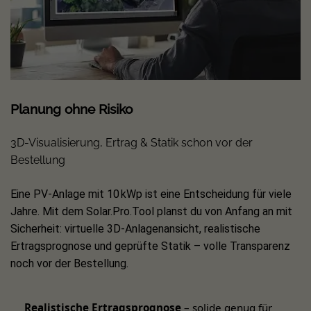
bei der Erweiterung des Solarzauns bleiben alle
Komponenten jederzeit optimal aufeinander abgestimmt.
Einfache Montage:
Die Zaunfelder überzeugen mit einer
einfachen Montage, sodass Sie zeitnah von Ihrer eigenen
Energiequelle profitieren. Unser Kundenservice steht Ihnen
Planung ohne Risiko
für Ihre individuelle Planung jederzeit beratend zur
Verfügung.
3D-Visualisierung, Ertrag & Statik schon vor der
Bestellung
Details PowerPVence Zaunfeld mit PV Modul:
Eine PV-Anlage mit 10 kWp ist eine Entscheidung für viele
Maße Zaunfeld inkl. PV Modul: 1,85 x 1,21 m´
Jahre. Mit dem Solar.Pro.Tool planst du von Anfang an mit
Blickdichter Sichtschutz
Sicherheit: virtuelle 3D-Anlagenansicht, realistische
Ertragsprognose und geprüfte Statik – volle Transparenz
Zaunpfosten: Pulverbeschichtetes Aluminium in
noch vor der Bestellung.
hochwertiger Optik
Einfache und intuitive Montage des Zaunfelds
Realistische Ertragsprognose
– solide genug für