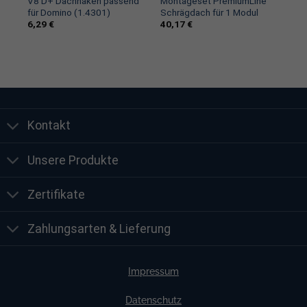
 –
V8 D+ Dachhaken passend
Montageset PremiumLine
V-
für Domino (1.4301)
Schrägdach für 1 Modul
6,29
€
40,17
€
Kontakt
Unsere Produkte
Zertifikate
Zahlungsarten & Lieferung
Impressum
Datenschutz