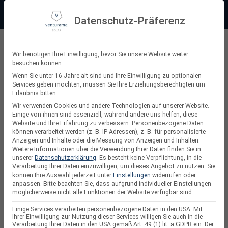
Zum
Beratung:
+49 (0) 64 64 37 19 5 - 0
Service & Support
Inhalt
Datenschutz-Präferenz
springen
Privatkunde
Wir benötigen Ihre Einwilligung, bevor Sie unsere Website weiter
besuchen können.
Suchen
Wenn Sie unter 16 Jahre alt sind und Ihre Einwilligung zu optionalen
Services geben möchten, müssen Sie Ihre Erziehungsberechtigten um
nach:
Erlaubnis bitten.
Wir verwenden Cookies und andere Technologien auf unserer Website.
Einige von ihnen sind essenziell, während andere uns helfen, diese
Website und Ihre Erfahrung zu verbessern.
Personenbezogene Daten
Freiflächen Photovoltaik
können verarbeitet werden (z. B. IP-Adressen), z. B. für personalisierte
Anzeigen und Inhalte oder die Messung von Anzeigen und Inhalten.
Weitere Informationen über die Verwendung Ihrer Daten finden Sie in
unserer
Datenschutzerklärung
.
Es besteht keine Verpflichtung, in die
Verarbeitung Ihrer Daten einzuwilligen, um dieses Angebot zu nutzen.
Sie
können Ihre Auswahl jederzeit unter
Einstellungen
widerrufen oder
anpassen.
Bitte beachten Sie, dass aufgrund individueller Einstellungen
möglicherweise nicht alle Funktionen der Website verfügbar sind.
Einige Services verarbeiten personenbezogene Daten in den USA. Mit
Ihrer Einwilligung zur Nutzung dieser Services willigen Sie auch in die
Verarbeitung Ihrer Daten in den USA gemäß Art. 49 (1) lit. a GDPR ein. Der