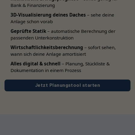
Inkl. Jolywood PV Modul für maximale Leistung
Bank & Finanzierung
3D-Visualisierung deines Daches
– sehe deine
Anlage schon vorab
Bitte beachten:
Um den Solarzaun abzuschließen,
Geprüfte Statik
– automatische Berechnung der
benötigen Sie einen
zusätzlichen
PowerPVence Pfosten
.
passenden Unterkonstruktion
Für die Installation sind
MC4 Verlängerungs- sowie
Wirtschaftlichkeitsberechnung
– sofort sehen,
Erdungskabel
, weitere
Schrauben und Dübel
notwendig.
wann sich deine Anlage amortisiert
Diese sind
nicht
im Lieferumfang enthalten.
Alles digital & schnell
– Planung, Stückliste &
Dokumentation in einem Prozess
Jetzt Planungstool starten