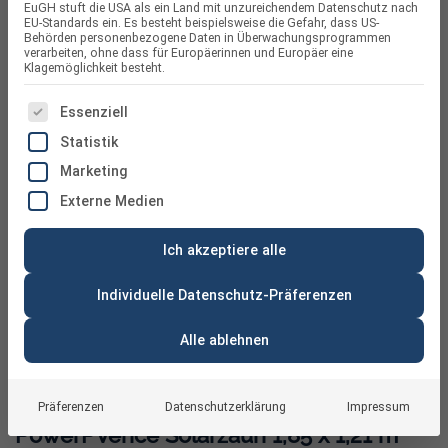
EuGH stuft die USA als ein Land mit unzureichendem Datenschutz nach
EU-Standards ein. Es besteht beispielsweise die Gefahr, dass US-
Behörden personenbezogene Daten in Überwachungsprogrammen
verarbeiten, ohne dass für Europäerinnen und Europäer eine
Klagemöglichkeit besteht.
ES FOLGT EINE LISTE DER SERVICE-GRUPPEN, FÜR DIE
Essenziell
Statistik
Marketing
Externe Medien
Ich akzeptiere alle
Individuelle Datenschutz-Präferenzen
Alle ablehnen
Präferenzen
Datenschutzerklärung
Impressum
PowerPVence Solarzaun 1,85 x 1,21 m