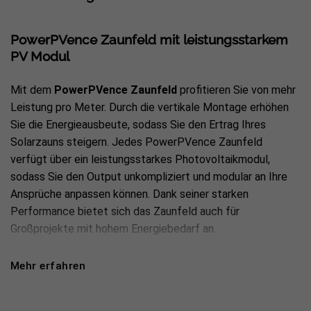
PowerPVence Zaunfeld mit leistungsstarkem
PV Modul
Mit dem
PowerPVence Zaunfeld
profitieren Sie von mehr
Leistung pro Meter. Durch die vertikale Montage erhöhen
Sie die Energieausbeute, sodass Sie den Ertrag Ihres
Solarzauns steigern. Jedes PowerPVence Zaunfeld
verfügt über ein leistungsstarkes Photovoltaikmodul,
sodass Sie den Output unkompliziert und modular an Ihre
Ansprüche anpassen können. Dank seiner starken
Performance bietet sich das Zaunfeld auch für
Großprojekte mit hohem Energiebedarf an.
Lieferumfang des FlexPVence Zaunfelds
Mehr erfahren
1x Pfosten aus pulverbeschichtetem Aluminium