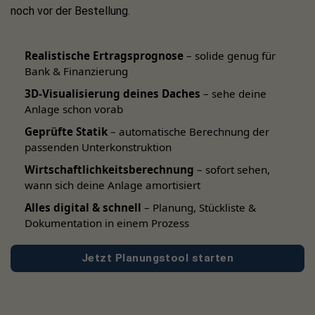
Umwelt- & Kostenvorteile
noch vor der Bestellung.
Mehr Eigenverbrauch bedeutet weniger Stromzukauf und
bessere Planbarkeit Ihrer Energiekosten. In Kombination
Realistische Ertragsprognose
– solide genug für
Bank & Finanzierung
mit Solarpanel bzw. Solar Panel und Batteriespeicher
entsteht eine zukunftssichere Solar-Lösung, die
3D-Visualisierung deines Daches
– sehe deine
Emissionen reduziert und langfristig die Stromrechnung
Anlage schon vorab
entlastet.
Geprüfte Statik
– automatische Berechnung der
passenden Unterkonstruktion
Lieferumfang
Wirtschaftlichkeitsberechnung
– sofort sehen,
wann sich deine Anlage amortisiert
RCT Power Storage DC 10.0 Wechselrichter
Alles digital & schnell
– Planung, Stückliste &
Montagezubehör (herstellerabhängig, gemäß
Dokumentation in einem Prozess
Auslieferstandard)
Dokumentation
Jetzt Planungstool starten
Hinweis:
Smart Meter / Power Sensor zur
Verbrauchsmessung und Regelung ist
nicht enthalten
und