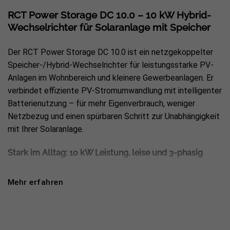
RCT Power Storage DC 10.0 – 10 kW Hybrid-
Wechselrichter für Solaranlage mit Speicher
Der RCT Power Storage DC 10.0 ist ein netzgekoppelter
Speicher-/Hybrid-Wechselrichter für leistungsstarke PV-
Anlagen im Wohnbereich und kleinere Gewerbeanlagen. Er
verbindet effiziente PV-Stromumwandlung mit intelligenter
Batterienutzung – für mehr Eigenverbrauch, weniger
Netzbezug und einen spürbaren Schritt zur Unabhängigkeit
mit Ihrer Solaranlage.
Stark im Alltag: 10 kW Leistung, leise und 3-phasig
Mit
9.900 W AC-Nennleistung
und
3-phasigem
Mehr erfahren
Netzanschluss (230/400 V)
eignet sich der
Wechselrichter ideal für größere Haushalte und
Anwendungen mit hohen Lastspitzen. Dank sehr hoher
Wirkungsgrade (bis
98,60 %
) und niedriger