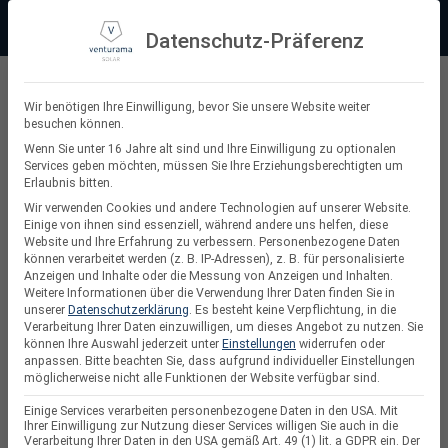
Zum
Beratung:
+49 (0) 64 64 37 19 5 - 0
Service & Support
Inhalt
Datenschutz-Präferenz
springen
Privatkunde
Wir benötigen Ihre Einwilligung, bevor Sie unsere Website weiter
besuchen können.
Suchen
Wenn Sie unter 16 Jahre alt sind und Ihre Einwilligung zu optionalen
Services geben möchten, müssen Sie Ihre Erziehungsberechtigten um
nach:
Erlaubnis bitten.
Wir verwenden Cookies und andere Technologien auf unserer Website.
Einige von ihnen sind essenziell, während andere uns helfen, diese
Website und Ihre Erfahrung zu verbessern.
Personenbezogene Daten
10 kW Wechselrichter
können verarbeitet werden (z. B. IP-Adressen), z. B. für personalisierte
Anzeigen und Inhalte oder die Messung von Anzeigen und Inhalten.
Weitere Informationen über die Verwendung Ihrer Daten finden Sie in
unserer
Datenschutzerklärung
.
Es besteht keine Verpflichtung, in die
Verarbeitung Ihrer Daten einzuwilligen, um dieses Angebot zu nutzen.
Sie
können Ihre Auswahl jederzeit unter
Einstellungen
widerrufen oder
anpassen.
Bitte beachten Sie, dass aufgrund individueller Einstellungen
möglicherweise nicht alle Funktionen der Website verfügbar sind.
Einige Services verarbeiten personenbezogene Daten in den USA. Mit
Ihrer Einwilligung zur Nutzung dieser Services willigen Sie auch in die
Verarbeitung Ihrer Daten in den USA gemäß Art. 49 (1) lit. a GDPR ein. Der