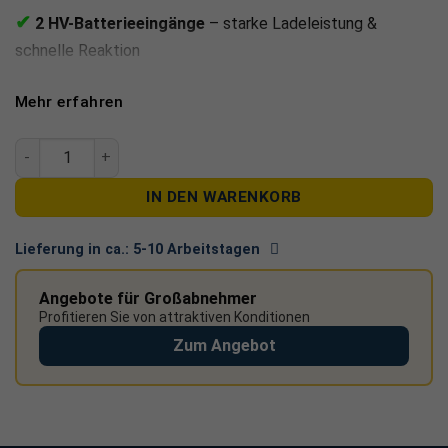
✔
2 HV-Batterieeingänge
– starke Ladeleistung &
schnelle Reaktion
✔
Ersatzstromfähig
– volle Versorgungssicherheit bei
Mehr erfahren
Netzausfall
RCT Power Storage DC 10.0 LAN Hybrid Wechselrichter 10 k
✔
HTW-Berlin Spitzenklasse
– ausgezeichnete
IN DEN WARENKORB
Systemeffizienz 2025
Premium-Effizienz und Skalierbarkeit – die Lösung für
Lieferung in ca.:
5-10 Arbeitstagen
maximale Autarkie.
Angebote für Großabnehmer
Profitieren Sie von attraktiven Konditionen
Zum Angebot