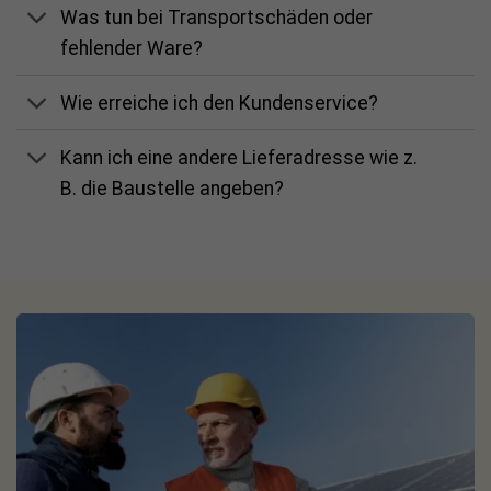
Abmessungen (B x H x T):
585 x 570 x 200 mm
Was tun bei Transportschäden oder
Gewicht:
ca. 32 kg
fehlender Ware?
Schnittstellen: Wi-Fi, Ethernet, RS485, MFR, digitale
Wie erreiche ich den Kundenservice?
I/Os (je nach Konfiguration)
Kann ich eine andere Lieferadresse wie z.
Fazit: Wenn Sie einen sehr leistungsstarken Wechselrichter
B. die Baustelle angeben?
für Ihre PV-Anlage suchen, der Solaranlage, PV-Speicher
und Eigenverbrauch intelligent zusammenbringt, ist der
RCT Power Storage DC 10.0 eine überzeugende Wahl – für
mehr Freiheit, Preis-Sicherheit und echten Fortschritt in
Richtung Energie-Unabhängigkeit.