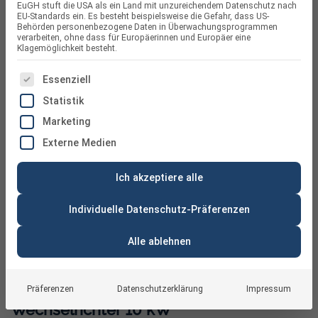
EuGH stuft die USA als ein Land mit unzureichendem Datenschutz nach
EU-Standards ein. Es besteht beispielsweise die Gefahr, dass US-
Behörden personenbezogene Daten in Überwachungsprogrammen
verarbeiten, ohne dass für Europäerinnen und Europäer eine
Klagemöglichkeit besteht.
ES FOLGT EINE LISTE DER SERVICE-GRUPPEN, FÜR DIE
Essenziell
Statistik
Marketing
Externe Medien
Ich akzeptiere alle
Individuelle Datenschutz-Präferenzen
Alle ablehnen
RCT Power Storage DC 10.0 LAN Hybrid
Präferenzen
Datenschutzerklärung
Impressum
Wechselrichter 10 kW