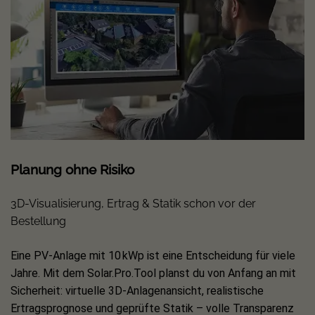
Batteriespeicher, Haushalt und Netz. Für Monitoring,
dynamische Leistungsregelung am Hausanschlusspunkt
und eine saubere Verbrauchserfassung ist ein kompatibler
Smart Meter (bei RCT häufig als Power Sensor bezeichnet)
die passende Ergänzung.
Wichtiger Hinweis:
Ein
Smart Meter ist nicht im
Lieferumfang enthalten
und muss
separat
erworben
werden.
Planung ohne Risiko
Installation & Konnektivität
3D-Visualisierung, Ertrag & Statik schon vor der
Für die Einbindung ins Heimnetz stehen gängige
Bestellung
Kommunikationswege bereit – ideal für
Anlagenüberwachung und Auswertung der Energieflüsse.
Eine PV-Anlage mit 10 kWp ist eine Entscheidung für viele
Das Gerät ist für Wandmontage ausgelegt und bleibt mit
Jahre. Mit dem Solar.Pro.Tool planst du von Anfang an mit
kompakten Abmessungen gut integrierbar.
Sicherheit: virtuelle 3D-Anlagenansicht, realistische
Ertragsprognose und geprüfte Statik – volle Transparenz