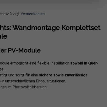
Absatz 3
zzgl.
Versandkosten
ghts: Wandmontage Komplettset
ule
ier PV-Module
ule ermöglicht eine flexible Installation
sowohl in Quer-
ge
.
rtigt und sorgt für eine
sichere sowie zuverlässige
in unterschiedlichen Einbausituationen.
ngen im Photovoltaikbereich.
iene in schwarz & Montageklemmen