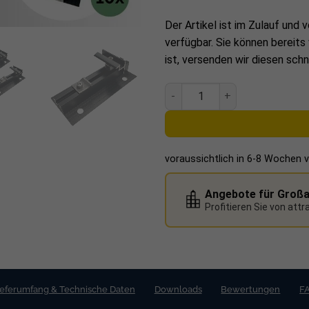
✔
Geeignet für 4x Sola
Der Artikel ist im Zulauf und v
verfügbar. Sie können bereits
✔
Nachhaltig sichere In
ist, versenden wir diesen schn
✔
Starke Qualität aus 
venturama Solar EvoWall Wan
Bitte beachten: Gebäude mit äuß
und Befestigungsmaterial für die 
Die passenden
Betonschrau
voraussichtlich in 6-8 Wochen 
Angebote für Groß
Profitieren Sie von att
ieferumfang & Technische Daten
Downloads
Bewertungen
F