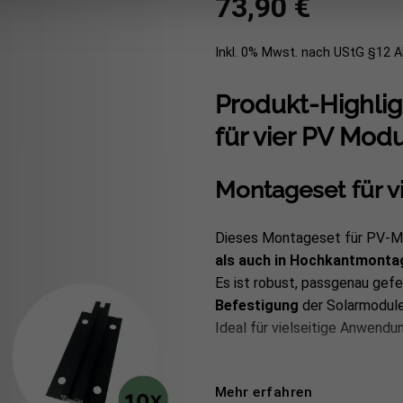
73,90
€
Inkl. 0% Mwst. nach UStG §12 
Produkt-Highli
für vier PV Mod
Montageset für v
Dieses Montageset für PV-Mod
als auch in Hochkantmonta
Es ist robust, passgenau gefe
Befestigung
der Solarmodule 
Ideal für vielseitige Anwendu
✔
Inkl. 10x Trapezsch
Mehr erfahren