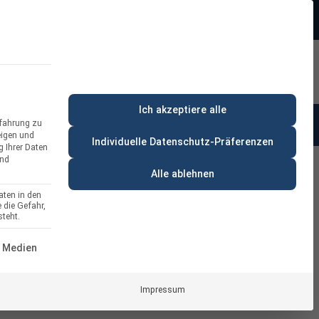
Beratung:
+49 (0) 64 64 37 19 5 - 0
rt
Privatkunde
Ich akzeptiere alle
rfahrung zu
anung & Beratung
% Deals
eigen und
Individuelle Datenschutz-Präferenzen
g Ihrer Daten
und
Alle ablehnen
aten in den
 die Gefahr,
r EvoWall Wandmontage
teht.
ckLine – Für 4 PV-Module
ERVICE-GRUPPE IST ESSENZIELL UND KANN NICHT ABGEWÄH
 Medien
Impressum