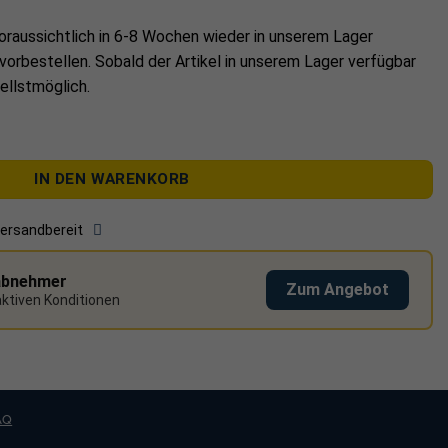
rmodule
oraussichtlich in
6-8 Wochen
wieder in unserem Lager
 vorbestellen. Sobald der Artikel in unserem Lager verfügbar
stallation
ellstmöglich.
Hessen
dmontage Komplettset BlackLine - Für 4 PV-Module Menge
erer Wärmedämmung sind nicht für die Montage geeignet. PV Modul
IN DEN WARENKORB
Schienen sind nicht im Set enthalten.
ben
finden Sie in unserem Shop.
versandbereit
abnehmer
Zum Angebot
raktiven Konditionen
AQ