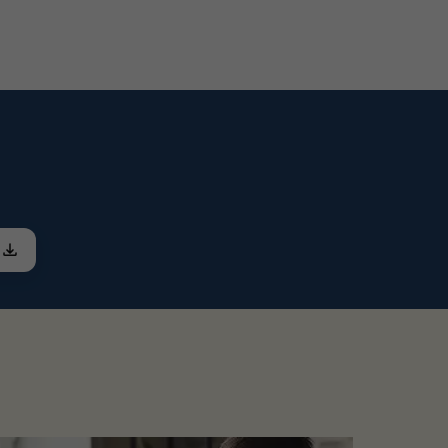
o eignet sich die Reihe für die
n. Ein Vorteil, der insbesondere in
werden, was Ihre Energieausbeute
en als Energiequelle zu erschließen.