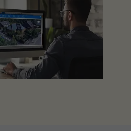
massive Wände geeignet
ist. Hierzu
orfeld
, ob die entsprechende Wand tragfähig ist