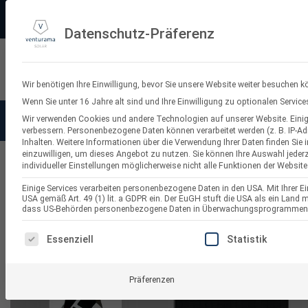
Zum
PV-3D-Planungstool
Made in Germany
11.000+ Bewertungen
Ve
Inhalt
Datenschutz-Präferenz
springen
Suchen
nach:
Wir benötigen Ihre Einwilligung, bevor Sie unsere Website weiter besuchen k
Wenn Sie unter 16 Jahre alt sind und Ihre Einwilligung zu optionalen Servi
Wir verwenden Cookies und andere Technologien auf unserer Website. Einige
Solaranlagen
Balkonkraf
verbessern.
Personenbezogene Daten können verarbeitet werden (z. B. IP-Adr
Inhalten.
Weitere Informationen über die Verwendung Ihrer Daten finden Sie 
einzuwilligen, um dieses Angebot zu nutzen.
Sie können Ihre Auswahl jederz
individueller Einstellungen möglicherweise nicht alle Funktionen der Website
PV Fassaden-Wandmontage
Einige Services verarbeiten personenbezogene Daten in den USA. Mit Ihrer Ein
USA gemäß Art. 49 (1) lit. a GDPR ein. Der EuGH stuft die USA als ein Land
dass US-Behörden personenbezogene Daten in Überwachungsprogrammen ver
ES FOLGT EINE LISTE DER SERVICE-GRUPPEN, FÜR DI
Essenziell
Statistik
Präferenzen