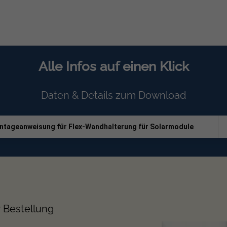
Alle Infos auf einen Klick
ant
Daten & Details zum Download
ntageanweisung für Flex-Wandhalterung für Solarmodule
PV Fassaden
 EvoWall System
für die senkrechte Montage von Solarmodulen. S
h als platzsparende Alternative zur herkömmlichen Dachmontage a
nkrechte Anbringung kann Sonnenlicht noch effektiver genutzt 
r Bestellung
g für Wohn- und Gewerbeimmobilien an, um noch ungenutzte Fläch