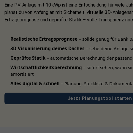
Eine PV-Anlage mit 10 kWp ist eine Entscheidung für viele Jah
Wichtiger Hinweis zur Monta
planst du von Anfang an mit Sicherheit: virtuelle 3D-Anlagenan
Ertragsprognose und geprüfte Statik – volle Transparenz noch
Bitte beachten Sie vor der Installation
zählen solche aus Beton, Voll- und Hohl
Realistische Ertragsprognose
– solide genug für Bank &
*Wichtiger Hinweis:
Wände mit äußerer Wärmedä
3D-Visualisierung deines Daches
– sehe deine Anlage s
und welche Schrauben für die Montage benötigt
Geprüfte Statik
– automatische Berechnung der passend
Wirtschaftlichkeitsberechnung
– sofort sehen, wann si
amortisiert
Alles digital & schnell
– Planung, Stückliste & Dokumenta
Jetzt Planungstool starten