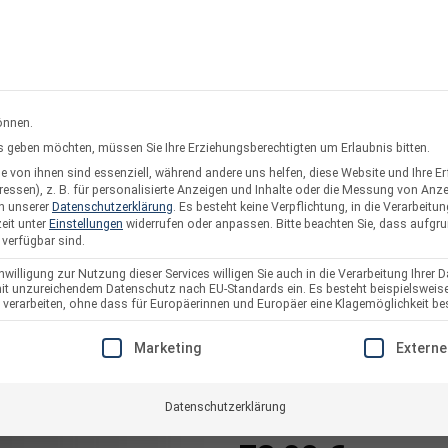
rsand oder Abholung
Service & Suppo
önnen.
ces geben möchten, müssen Sie Ihre Erziehungsberechtigten um Erlaubnis bitten.
 von ihnen sind essenziell, während andere uns helfen, diese Website und Ihre E
twerke
Solarzaun & Fassade
Unterkonstruktion
Pl
essen), z. B. für personalisierte Anzeigen und Inhalte oder die Messung von Anz
in unserer
Datenschutzerklärung
.
Es besteht keine Verpflichtung, in die Verarbeitun
eit unter
Einstellungen
widerrufen oder anpassen.
Bitte beachten Sie, dass aufgr
 verfügbar sind.
willigung zur Nutzung dieser Services willigen Sie auch in die Verarbeitung Ihrer D
 mit unzureichendem Datenschutz nach EU-Standards ein. Es besteht beispielsweise
venturama Sola
arbeiten, ohne dass für Europäerinnen und Europäer eine Klagemöglichkeit bes
Komplettset Bla
E EINE EINWILLIGUNG ERTEILT WERDEN KANN. DIE ERSTE S
Marketing
Externe
Artikelnummer:
6226
Datenschutzerklärung