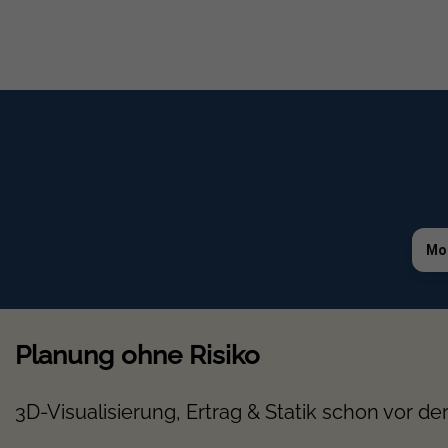
2x Abrutschsicherung
2x Bohrschrauben
8x Nutenstein
8x Schraube M8x12 mit Innensechsk
8x Modulsicherung Oberseite
Mo
venturama Solar EvoWall für 
Entdecken Sie unser
venturama Solar
Installation an Fassaden und bietet sic
Planung ohne Risiko
urbanen Regionen punktet. Durch die se
maßgeblich steigern kann.
3D-Visualisierung, Ertrag & Statik schon vor de
EvoWall bietet sich als optimale Lösun