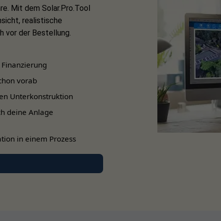
re. Mit dem Solar.Pro.Tool
ge
sicht, realistische
 vor der Bestellung.
 Ihres Solarmoduls, dass die Wandhalterung
ausschließlich für 
blocksteine oder auch aus Vollziegel*.
 Finanzierung
mmung sind nicht für die Montage geeignet.
Bitte prüfen Sie bereits im V
chon vorab
 werden.
en Unterkonstruktion
ch deine Anlage
tion in einem Prozess