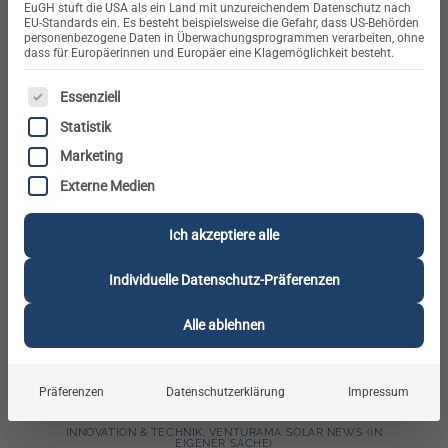
EuGH stuft die USA als ein Land mit unzureichendem Datenschutz nach
EU-Standards ein. Es besteht beispielsweise die Gefahr, dass US-Behörden
personenbezogene Daten in Überwachungsprogrammen verarbeiten, ohne
dass für Europäerinnen und Europäer eine Klagemöglichkeit besteht.
Ist ein PV-Optimierer sinnvoll? Diese Frage stellen sich viele
ES FOLGT EINE LISTE DER SERVICE-GRUPPEN, FÜR DIE E
Hausbesitzer und auch Installateure, wenn sie ihre
Essenziell
Solaranlage planen oder erweitern wollen. Die Antwort: In
Statistik
vielen Fällen ja – vor allem, wenn Dächer nicht unter
Marketing
Idealbedingungen arbeiten. Leistungsoptimierer
Externe Medien
überwachen und steuern Module auf Ebene des einzelnen
Panels, verhindern Ertragsverluste und senken Wartungs-
Ich akzeptiere alle
sowie Reparaturkosten. Was ist […]
Individuelle Datenschutz-Präferenzen
Weiterlesen
→
Alle ablehnen
Veröffentlicht am
Innovation & Technik
|
Markiert
Leistungsoptimierer
,
Mismatch
,
PV-Anlage
,
PV-Anlagen
,
Solaranlage
Präferenzen
Datenschutzerklärung
Impressum
INNOVATION & TECHNIK
,
VENTURAMA SOLAR NEWS (IN
EIGENER SACHE)