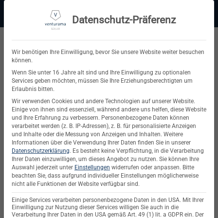
Zum
Beratung:
+49 (0) 64 64 37 19 5 - 0
Service & Support
Inhalt
Datenschutz-Präferenz
springen
Privatkunde
Wir benötigen Ihre Einwilligung, bevor Sie unsere Website weiter besuchen
können.
Suchen
Wenn Sie unter 16 Jahre alt sind und Ihre Einwilligung zu optionalen
Services geben möchten, müssen Sie Ihre Erziehungsberechtigten um
nach:
Erlaubnis bitten.
Wir verwenden Cookies und andere Technologien auf unserer Website.
AUTOR-ARCHIVE:
BASTIAN STRECKHARDT
Einige von ihnen sind essenziell, während andere uns helfen, diese Website
und Ihre Erfahrung zu verbessern.
Personenbezogene Daten können
verarbeitet werden (z. B. IP-Adressen), z. B. für personalisierte Anzeigen
und Inhalte oder die Messung von Anzeigen und Inhalten.
Weitere
INNOVATION & TECHNIK
Informationen über die Verwendung Ihrer Daten finden Sie in unserer
Leistungsoptimierer für PV-Anlagen –
Datenschutzerklärung
.
Es besteht keine Verpflichtung, in die Verarbeitung
mehr Leistung, weniger Risiko
Ihrer Daten einzuwilligen, um dieses Angebot zu nutzen.
Sie können Ihre
Auswahl jederzeit unter
Einstellungen
widerrufen oder anpassen.
Bitte
beachten Sie, dass aufgrund individueller Einstellungen möglicherweise
nicht alle Funktionen der Website verfügbar sind.
VERÖFFENTLICHT AM
25. SEPTEMBER 2025
VON
BASTIAN
STRECKHARDT
Einige Services verarbeiten personenbezogene Daten in den USA. Mit Ihrer
Einwilligung zur Nutzung dieser Services willigen Sie auch in die
Verarbeitung Ihrer Daten in den USA gemäß Art. 49 (1) lit. a GDPR ein. Der