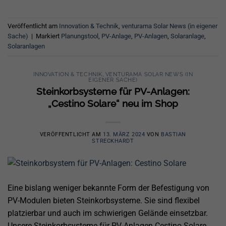
Veröffentlicht am
Innovation & Technik
,
venturama Solar News (in eigener
Sache)
|
Markiert
Planungstool
,
PV-Anlage
,
PV-Anlagen
,
Solaranlage
,
Solaranlagen
INNOVATION & TECHNIK
,
VENTURAMA SOLAR NEWS (IN
EIGENER SACHE)
Steinkorbsysteme für PV-Anlagen:
„Cestino Solare“ neu im Shop
VERÖFFENTLICHT AM
13. MÄRZ 2024
VON
BASTIAN
STRECKHARDT
Eine bislang weniger bekannte Form der Befestigung von
PV-Modulen bieten Steinkorbsysteme. Sie sind flexibel
platzierbar und auch im schwierigen Gelände einsetzbar.
Unsere Steinkorbsysteme für PV-Anlagen Cestino Solare