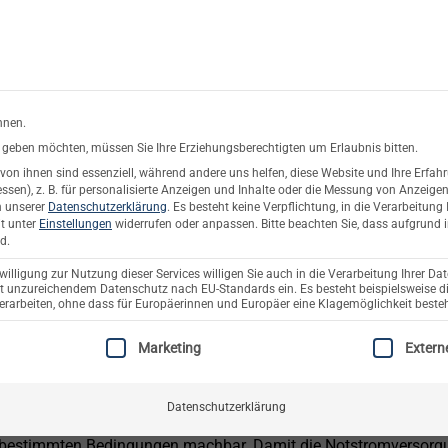
rsand oder Abholung
Service & Suppo
nnen.
es geben möchten, müssen Sie Ihre Erziehungsberechtigten um Erlaubnis bitten.
on ihnen sind essenziell, während andere uns helfen, diese Website und Ihre Erfah
ftwerke
Solarzaun & Fassade
Unterkonstruktion
Pla
sen), z. B. für personalisierte Anzeigen und Inhalte oder die Messung von Anzeige
n unserer
Datenschutzerklärung
.
Es besteht keine Verpflichtung, in die Verarbeitung 
it unter
Einstellungen
widerrufen oder anpassen.
Bitte beachten Sie, dass aufgrund i
SOLARENERGIE IN DER PRAXIS
d.
rgung mit Photovoltaik – was wirkli
illigung zur Nutzung dieser Services willigen Sie auch in die Verarbeitung Ihrer Dat
mit unzureichendem Datenschutz nach EU-Standards ein. Es besteht beispielsweise di
beiten, ohne dass für Europäerinnen und Europäer eine Klagemöglichkeit besteh
VERÖFFENTLICHT AM
25. SEPTEMBER 2025
VON
SEBASTIAN BACKHAUS
EINE EINWILLIGUNG ERTEILT WERDEN KANN. DIE ERSTE SERV
Marketing
Extern
riespeichern und Backup-Boxen eröffnen die Möglichkeit, im Fal
Datenschutzerklärung
scheidet sich häufig von den Erwartungen. Viele Hausbesitzer g
er bestimmten Bedingungen machbar. Damit die Notstromversorgun