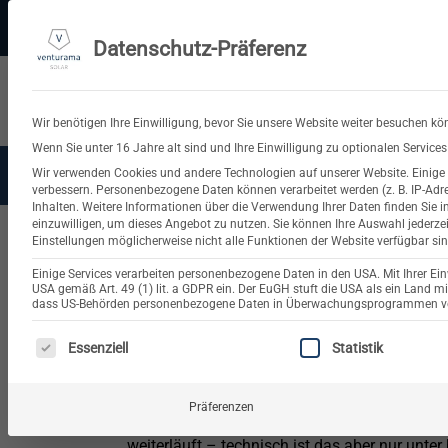
Zum
PV-3D-Planungstool
Made in Germany
11.000+ Bewertungen
Ve
Inhalt
Datenschutz-Präferenz
springen
Suchen
nach:
Wir benötigen Ihre Einwilligung, bevor Sie unsere Website weiter besuchen kö
Wenn Sie unter 16 Jahre alt sind und Ihre Einwilligung zu optionalen Servic
Wir verwenden Cookies und andere Technologien auf unserer Website. Einige v
Solaranlagen
Balkonkra
verbessern.
Personenbezogene Daten können verarbeitet werden (z. B. IP-Adres
Inhalten.
Weitere Informationen über die Verwendung Ihrer Daten finden Sie i
einzuwilligen, um dieses Angebot zu nutzen.
Sie können Ihre Auswahl jederze
Einstellungen möglicherweise nicht alle Funktionen der Website verfügbar sin
Notstromverso
Einige Services verarbeiten personenbezogene Daten in den USA. Mit Ihrer Einw
USA gemäß Art. 49 (1) lit. a GDPR ein. Der EuGH stuft die USA als ein Land 
dass US-Behörden personenbezogene Daten in Überwachungsprogrammen verar
ES FOLGT EINE LISTE DER SERVICE-GRUPPEN, FÜR DIE 
Essenziell
Statistik
Photovoltaikanlagen in Kombination mit Batte
Präferenzen
versorgt zu bleiben. Doch die Realität unter
weiterläuft – technisch ist das aber nur unt