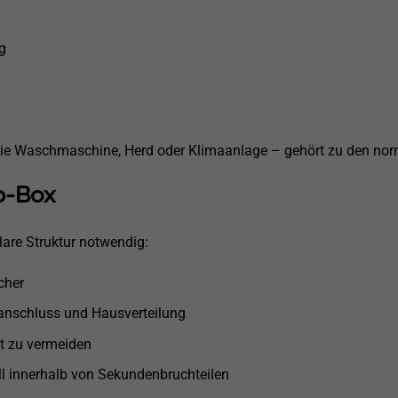
g
wie Waschmaschine, Herd oder Klimaanlage – gehört zu den nor
p-Box
lare Struktur notwendig:
cher
anschluss und Hausverteilung
t zu vermeiden
l innerhalb von Sekundenbruchteilen