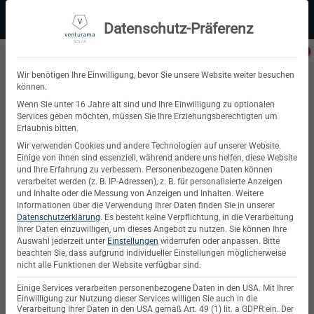
Zum
Beratung:
+49 (0) 64 64 37 19 5 - 0
Service & Support
Inhalt
Datenschutz-Präferenz
springen
Privatkunde
Wir benötigen Ihre Einwilligung, bevor Sie unsere Website weiter besuchen
können.
Suchen
Wenn Sie unter 16 Jahre alt sind und Ihre Einwilligung zu optionalen
Services geben möchten, müssen Sie Ihre Erziehungsberechtigten um
nach:
Erlaubnis bitten.
Wir verwenden Cookies und andere Technologien auf unserer Website.
SOLAR NEWS & MARKTTRENDS
Einige von ihnen sind essenziell, während andere uns helfen, diese Website
Solarzaun für Garten und Klima
und Ihre Erfahrung zu verbessern.
Personenbezogene Daten können
verarbeitet werden (z. B. IP-Adressen), z. B. für personalisierte Anzeigen
und Inhalte oder die Messung von Anzeigen und Inhalten.
Weitere
Informationen über die Verwendung Ihrer Daten finden Sie in unserer
VERÖFFENTLICHT AM
19. SEPTEMBER 2024
VON
STEFAN
Datenschutzerklärung
.
Es besteht keine Verpflichtung, in die Verarbeitung
BIERBRAUER
Ihrer Daten einzuwilligen, um dieses Angebot zu nutzen.
Sie können Ihre
Auswahl jederzeit unter
Einstellungen
widerrufen oder anpassen.
Bitte
beachten Sie, dass aufgrund individueller Einstellungen möglicherweise
nicht alle Funktionen der Website verfügbar sind.
Solarzäune vereinen die Vorteile eines herkömmlichen
Gartenzauns mit klimafreundlicher Stromerzeugung. Die
Einige Services verarbeiten personenbezogene Daten in den USA. Mit Ihrer
Einwilligung zur Nutzung dieser Services willigen Sie auch in die
Kraftwerke sind meist edel designt, einfach zu montieren
Verarbeitung Ihrer Daten in den USA gemäß Art. 49 (1) lit. a GDPR ein. Der