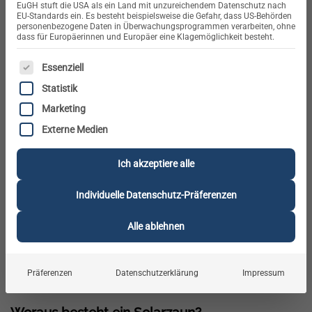
und können preislich mit Standardzäunen mithalten. Wir
EuGH stuft die USA als ein Land mit unzureichendem Datenschutz nach
EU-Standards ein. Es besteht beispielsweise die Gefahr, dass US-Behörden
erklären, was ein Solarzaun kostet, wo man die
personenbezogene Daten in Überwachungsprogrammen verarbeiten, ohne
dass für Europäerinnen und Europäer eine Klagemöglichkeit besteht.
Stromerzeuger kaufen kann und wie sinnvoll sie sind.
ES FOLGT EINE LISTE DER SERVICE-GRUPPEN, FÜR DIE E
Essenziell
Wofür sind Solarzäune sinnvoll?
Statistik
Photovoltaik-Zäune, auch PV-Zäune oder Solarzäune
Marketing
genannt, bestehen meist aus einem Solarmodul und einer
Externe Medien
Halterung. Wie PV-Anlagen auf dem Dach oder
Balkonkraftwerke erzeugen sie Strom aus Sonnenenergie.
Ich akzeptiere alle
Diesen Strom können die Betreiber in ihrem Haushalt
nutzen oder in das örtliche Stromnetz einspeisen. Mit
Individuelle Datenschutz-Präferenzen
einem Solarzaun gelingt es Menschen, in ihrem Garten
Alle ablehnen
einen Beitrag zur
Energiewende
zu leisten. So schlagen die
innovativen Zäune zwei Fliegen mit einer Klappe: Sie
zäunen ein Grundstück ein und tragen gleichzeitig zum
Präferenzen
Datenschutzerklärung
Impressum
Klimaschutz
bei.