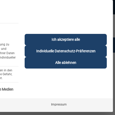
Beratung:
+49 (0) 64 64 37 19 5 - 0
rt
Privatkunde
Ich akzeptiere alle
rung zu
nung & Beratung
% Deals
n und
Individuelle Datenschutz-Präferenzen
Ihrer Daten
ndividueller
Alle ablehnen
stem auf der Advanced
en in den
e Gefahr,
t.
ICE-GRUPPE IST ESSENZIELL UND KANN NICHT ABGEWÄHLT WE
e Medien
Impressum