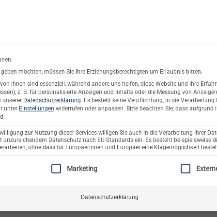
rsand oder Abholung
Service & Suppo
nnen.
es geben möchten, müssen Sie Ihre Erziehungsberechtigten um Erlaubnis bitten.
on ihnen sind essenziell, während andere uns helfen, diese Website und Ihre Erfah
ftwerke
Solarzaun & Fassade
Unterkonstruktion
Pla
sen), z. B. für personalisierte Anzeigen und Inhalte oder die Messung von Anzeige
n unserer
Datenschutzerklärung
.
Es besteht keine Verpflichtung, in die Verarbeitung 
it unter
Einstellungen
widerrufen oder anpassen.
Bitte beachten Sie, dass aufgrund i
VENTURAMA SOLAR NEWS (IN EIGENER SACHE)
d.
räsentiert PVACADE PV-Fassadensy
illigung zur Nutzung dieser Services willigen Sie auch in die Verarbeitung Ihrer Dat
mit unzureichendem Datenschutz nach EU-Standards ein. Es besteht beispielsweise di
Building Skins Conference in Bern
beiten, ohne dass für Europäerinnen und Europäer eine Klagemöglichkeit besteh
EINE EINWILLIGUNG ERTEILT WERDEN KANN. DIE ERSTE SERV
Marketing
Extern
VERÖFFENTLICHT AM
28. OKTOBER 2025
VON
SEBASTIAN BACKHAUS
Datenschutzerklärung