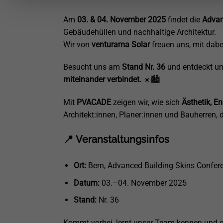
Am
03. & 04. November 2025
findet die
Advan
Gebäudehüllen und nachhaltige Architektur.
Wir von
venturama Solar
freuen uns, mit dabei
Besucht uns am
Stand Nr. 36
und entdeckt u
miteinander verbindet.
☀️🏙️
Mit
PVACADE
zeigen wir, wie sich
Ästhetik, E
Architekt:innen, Planer:innen und Bauherren, 
📍
Veranstaltungsinfos
Ort:
Bern, Advanced Building Skins Confer
Datum:
03.–04. November 2025
Stand:
Nr. 36
Kommt vorbei, lernt unser Team kennen und er