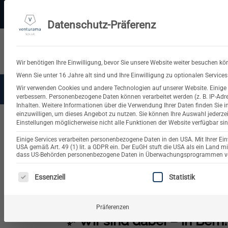
Zum
PV-3D-Planungstool
Made in Germany
11.000+ Bewertungen
Ve
Inhalt
Datenschutz-Präferenz
springen
Suchen
nach:
Wir benötigen Ihre Einwilligung, bevor Sie unsere Website weiter besuchen kö
Wenn Sie unter 16 Jahre alt sind und Ihre Einwilligung zu optionalen Servic
Wir verwenden Cookies und andere Technologien auf unserer Website. Einige v
Solaranlagen
Balkonkra
verbessern.
Personenbezogene Daten können verarbeitet werden (z. B. IP-Adres
Inhalten.
Weitere Informationen über die Verwendung Ihrer Daten finden Sie i
einzuwilligen, um dieses Angebot zu nutzen.
Sie können Ihre Auswahl jederze
Einstellungen möglicherweise nicht alle Funktionen der Website verfügbar sin
🌞 venturama Solar p
Einige Services verarbeiten personenbezogene Daten in den USA. Mit Ihrer Einw
USA gemäß Art. 49 (1) lit. a GDPR ein. Der EuGH stuft die USA als ein Land 
dass US-Behörden personenbezogene Daten in Überwachungsprogrammen verar
ES FOLGT EINE LISTE DER SERVICE-GRUPPEN, FÜR DIE 
Essenziell
Statistik
Präferenzen
✨
Wir sind dabei – in Bern!