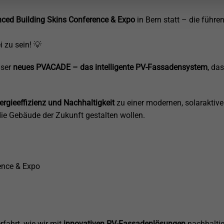
ced Building Skins Conference & Expo
in Bern statt – die führe
 zu sein! 💡
nser
neues PVACADE – das intelligente PV-Fassadensystem
, da
nergieeffizienz und Nachhaltigkeit
zu einer modernen, solaraktive
die Gebäude der Zukunft gestalten wollen.
ence & Expo
fahrt, wie wir mit
innovativen PV-Fassadenlösungen
nachhaltig