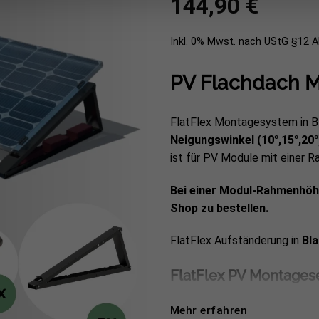
144,90
€
Inkl. 0% Mwst. nach UStG §12 
PV Flachdach M
FlatFlex Montagesystem in B
Neigungswinkel (10°,15°,20°
ist für PV Module mit einer
Bei einer Modul-Rahmenhöh
Shop zu bestellen.
FlatFlex Aufständerung in
Bla
FlatFlex PV Montagese
Mehr erfahren
3 x FlatFlex Black Line F