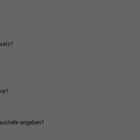
rsatz?
are?
Baustelle angeben?