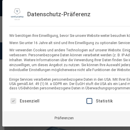
Zum
PV-3D-Planungstool
Made in Germany
11.000+ Bewertungen
Ve
Inhalt
Datenschutz-Präferenz
springen
Suchen
nach:
Wir benötigen Ihre Einwilligung, bevor Sie unsere Website weiter besuchen k
Wenn Sie unter 16 Jahre alt sind und Ihre Einwilligung zu optionalen Servi
Wir verwenden Cookies und andere Technologien auf unserer Website. Einige
Solaranlagen
Balkonkraf
verbessern.
Personenbezogene Daten können verarbeitet werden (z. B. IP-Adr
Inhalten.
Weitere Informationen über die Verwendung Ihrer Daten finden Sie 
einzuwilligen, um dieses Angebot zu nutzen.
Sie können Ihre Auswahl jederz
individueller Einstellungen möglicherweise nicht alle Funktionen der Website
PV Aufständerung Flachdach
Einige Services verarbeiten personenbezogene Daten in den USA. Mit Ihrer Ein
USA gemäß Art. 49 (1) lit. a GDPR ein. Der EuGH stuft die USA als ein Land
dass US-Behörden personenbezogene Daten in Überwachungsprogrammen ver
ES FOLGT EINE LISTE DER SERVICE-GRUPPEN, FÜR DI
Essenziell
Statistik
Präferenzen