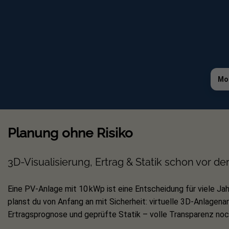
Das Set kann durch einzelne Teile erw
Module, Wechselrichter, Kabel und Pflas
Balkonkraftwerke
.
Die Schnittkante von den Klemmen sind unbearb
Mo
Montagehinweis: Aufbauhöhe
Planung ohne Risiko
Je nach Neigungswinkel der FlatFlex Au
In der Übersicht findest du die Modulh
3D-Visualisierung, Ertrag & Statik schon vor de
Neigungswinkel FlatFlex
Eine PV-Anlage mit 10 kWp ist eine Entscheidung für viele Jah
20°
planst du von Anfang an mit Sicherheit: virtuelle 3D-Anlagenan
Ertragsprognose und geprüfte Statik – volle Transparenz noch
15°