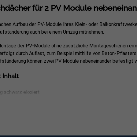
chdächer für 2 PV Module nebeneinan
Gewicht des Sets: 6,75 kg
Modulbefestigung: Mittel
achen Aufbau der PV-Module Ihres Klein- oder Balkonkraftwerkes
Grundfläche aufgebaut (Lx
 Aufständerung auch bei einem Umzug mitnehmen.
Montage der PV-Module ohne zusätzliche Montageschienen ermög
 erfolgt durch Auflast, zum Beispiel mithilfe von Beton-Pflaster
Aufständerung können zwei PV Module nebeneinander befestigt 
 Inhalt
g schwarz eloxiert
mm, je 3 Stück