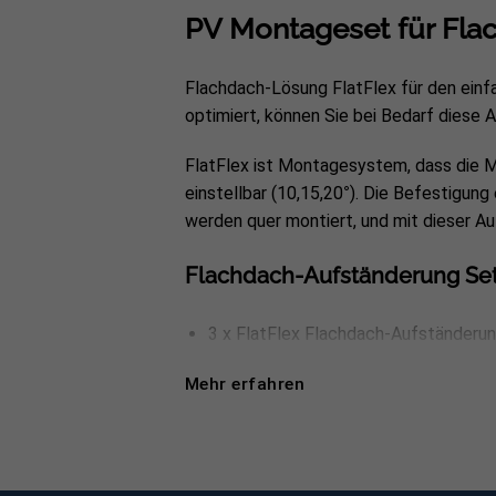
PV Montageset für Fla
Flachdach-Lösung FlatFlex für den einf
optimiert, können Sie bei Bedarf diese
FlatFlex ist Montagesystem, dass die 
einstellbar (10,15,20°). Die Befestigung
werden quer montiert, und mit dieser 
Flachdach-Aufständerung Set
3 x FlatFlex Flachdach-Aufständerun
3 x FlatFlex Bautenschutz 110×110 
Mehr erfahren
6 x Zylinderkopfschraube 45mm
4 x Endklemme schwarz
2 x Mittelklemme schwarz