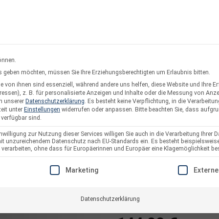
rsand oder Abholung
Service & Suppo
önnen.
ces geben möchten, müssen Sie Ihre Erziehungsberechtigten um Erlaubnis bitten.
 von ihnen sind essenziell, während andere uns helfen, diese Website und Ihre E
twerke
Solarzaun & Fassade
Unterkonstruktion
Pl
essen), z. B. für personalisierte Anzeigen und Inhalte oder die Messung von Anz
in unserer
Datenschutzerklärung
.
Es besteht keine Verpflichtung, in die Verarbeitun
eit unter
Einstellungen
widerrufen oder anpassen.
Bitte beachten Sie, dass aufgr
 verfügbar sind.
willigung zur Nutzung dieser Services willigen Sie auch in die Verarbeitung Ihrer D
 mit unzureichendem Datenschutz nach EU-Standards ein. Es besteht beispielsweise
FlatFlex – Flac
arbeiten, ohne dass für Europäerinnen und Europäer eine Klagemöglichkeit bes
Line 2 PV-Modu
E EINE EINWILLIGUNG ERTEILT WERDEN KANN. DIE ERSTE S
Marketing
Externe
Artikelnummer:
3234
Datenschutzerklärung