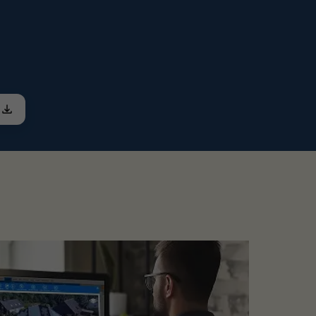
onstruktion Aufständerung
.
hselrichtern finden Sie bei uns unter
s.