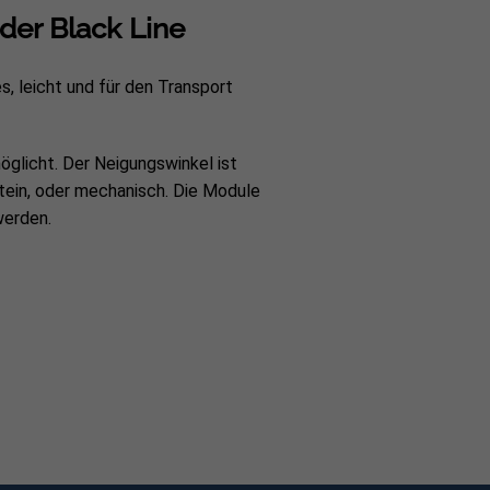
der Black Line
-/ Endklemme mit M8 Zylinderkopfschraube
, leicht und für den Transport
BxH): ~ 366 x 120 x 50 cm
licht. Der Neigungswinkel ist
stein, oder mechanisch. Die Module
werden.