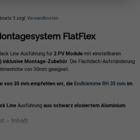
Absatz 3
zzgl.
Versandkosten
ontagesystem FlatFlex
lack Line Ausführung für
2 PV Module
mit einstellbaren
)
inklusive Montage-Zubehör
. Die Flachdach-Aufständerung
 Rahmenhöhe von 30mm geeignet.
e von 35 mm empfehlen wir, die
Endklemme RH 35 mm
im
ck Line
Ausführung
aus schwarz eloxiertem Aluminium
.
t – Inhalt
lachdach-Aufständerung