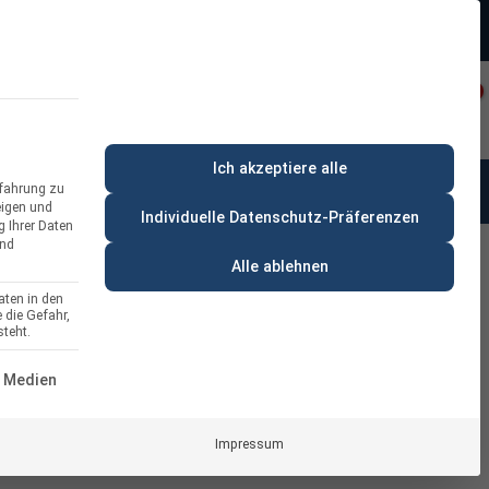
Beratung:
+49 (0) 64 64 37 19 5 - 0
rt
Privatkunde
Ich akzeptiere alle
rfahrung zu
anung & Beratung
% Deals
eigen und
Individuelle Datenschutz-Präferenzen
g Ihrer Daten
und
Alle ablehnen
aten in den
 die Gefahr,
hdach-Aufständerung Set Black
teht.
le nebeneinander
ERVICE-GRUPPE IST ESSENZIELL UND KANN NICHT ABGEWÄH
 Medien
Impressum